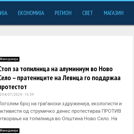
ИЈА
ЕКОНОМИЈА
РЕГИОН
СВЕТ
МАГАЗИН
Македонија
Стоп за топилница на алуминиум во Ново
Село – пратениците на Левица го поддржаа
протестот
04/07/2024 - 16:39
Поголем број на граѓански здруженија, екологисти и
активисти од струмичко денес протестираа ПРОТИВ
отворање на топилница во Општина Ново Село. На
протестот учествуваа и пратениците
Македонија