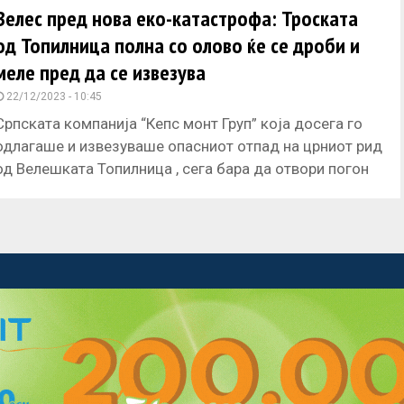
Велес пред нова еко-катастрофа: Троската
од Топилница полна со олово ќе се дроби и
меле пред да се извезува
22/12/2023 - 10:45
Српската компанија “Кепс монт Груп” која досега го
одлагаше и извезуваше опасниот отпад на црниот рид
од Велешката Топилница , сега бара да отвори погон
acebook
Twitter
Instagram
Youtube