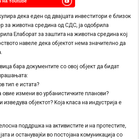
 на Youtube
улира дека еден од двајцата инвеститори е близок
ер за животна средина од СДС, ја одобрила
рила Елаборат за заштита на животна средина кој
рството навеле дека објектот нема значително да
.
вица бара документите со овој објект да бидат
 прашањата:
ов тип е истата?
за овие измени во урбанистичките планови?
 и изведува објектот? Koја класа на индустрија е
елосна поддршка на активистите и на протестите,
јата и останувајќи во постојана комуникација со