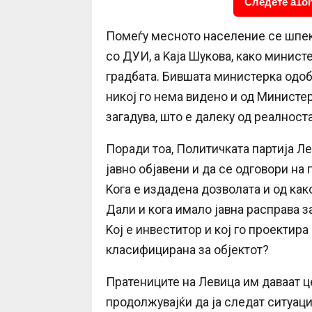
Следете a1on
Помеѓу месното население се шпек
со ДУИ, а Kaja Шукова, како минист
градбата. Бившата министерка одоб
никој го нема видено и од Министе
загадува, што е далеку од реалноста
Поради тоа, Политичката партија Ле
јавно објавени и да се одговори на
Kога е издадена дозволата и од как
Дали и кога имало јавна расправа 
Kој е инвеститор и кој го проектира
класифицирана за објектот?
Пратениците на Левица им даваат ц
продолжувајќи да ја следат ситуаци