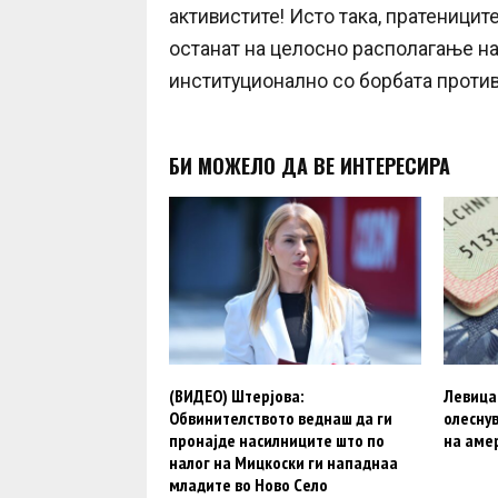
активистите! Исто така, пратеницит
останат на целосно располагање н
институционално со борбата против 
БИ МОЖЕЛО ДА ВЕ ИНТЕРЕСИРА
(ВИДЕО) Штерјова:
Левица
Обвинителството веднаш да ги
олесну
пронајде насилниците што по
на аме
налог на Мицкоски ги нападнаа
младите во Ново Село