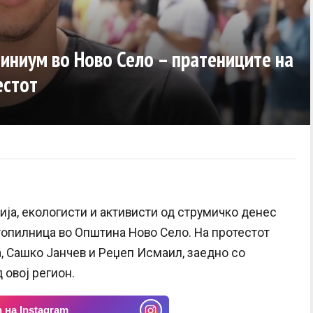
миниум во Ново Село – пратениците на
естот
ија, екологисти и активисти од струмичко денес
опилница во Општина Ново Село. На протестот
а, Сашко Јанчев и Реџеп Исмаил, заедно со
 овој регион.
 на Instagram