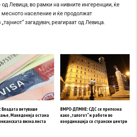
е од Левица, во рамки на нивните ингеренции, ќе
а месното население и ќе продолжат
„тајниот“ загадувач, реагираат од Левица.
: Владата ветуваше
ВМРО-ДПМНЕ: СДС се препозна
вање, Македонија остана
како „талогот“ и работи во
риканската визна листа
координација со странски центри