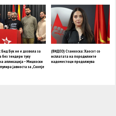
 Бид Бук не е дозвола за
(ВИДЕО) Станкоска: Хаосот со
 без тендери туку
исплатата на породилните
на апликација – Мицкоски
надоместоци продолжува
пулира јавноста за „Скопје