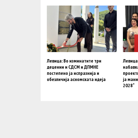
Левица: Во изминатите три
Левица:
децении и СДСМ и ДПМНЕ
набавка
постепено ја испразнија и
проект
обезличија асномската идеја
ја мани
2028“