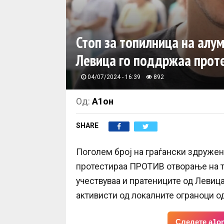
Стоп за топилница на алу
Левица го поддржаа прот
04/07/2024 - 16:39
892
Од:
А1он
SHARE
Поголем број на граѓански здружен
протестираа ПРОТИВ отворање на т
учествуваа и пратениците од Левиц
активисти од локалните ограноци од
Следете a1on