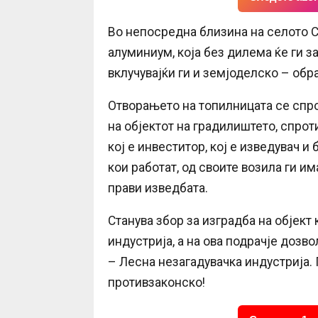
Во непосредна близина на селото С
алуминиум, која без дилема ќе ги за
вклучувајќи ги и земјоделско – об
Отворањето на топилницата се спро
на објектот на градилиштето, спроти
кој е инвеститор, кој е изведувач и
кои работат, од своите возила ги им
прави изведбата.
Станува збор за изградба на објект
индустрија, а на ова подрачје дозв
– Лесна незагадувачка индустрија.
противзаконско!