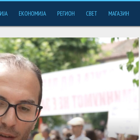
ИЈА
ЕКОНОМИЈА
РЕГИОН
СВЕТ
МАГАЗИН