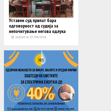
Уставен суд првпат бара
одговорност од судија за
непочитување негова одлука
posted on 07/08/2026