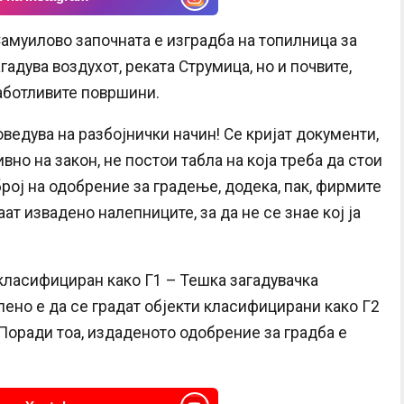
амуилово започната е изградба на топилница за
гадува воздухот, реката Струмица, но и почвите,
работливите површини.
ведува на разбојнички начин! Се кријат документи,
вно на закон, не постои табла на која треба да стои
 број на одобрение за градење, додека, пак, фирмите
аат извадено налепниците, за да не се знае кој ја
 класифициран како Г1 – Тешка загадувачка
олено е да се градат објекти класифицирани како Г2
 Поради тоа, издаденото одобрение за градба е