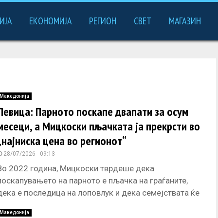
ИЈА
ЕКОНОМИЈА
РЕГИОН
СВЕТ
МАГАЗИН
Македонија
Левица: Парното поскапе двапати за осум
месеци, а Мицкоски пљачката ја прекрсти во
„најниска цена во регионот“
28/07/2026 - 09:13
Во 2022 година, Мицкоски тврдеше дека
поскапувањето на парното е пљачка на граѓаните,
дека е последица на лоповлук и дека семејствата ќе
плаќаат и до
Македонија