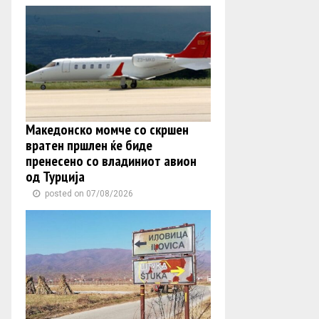
Македонско момче со скршен
вратен пршлен ќе биде
пренесено со владиниот авион
од Турција
posted on 07/08/2026