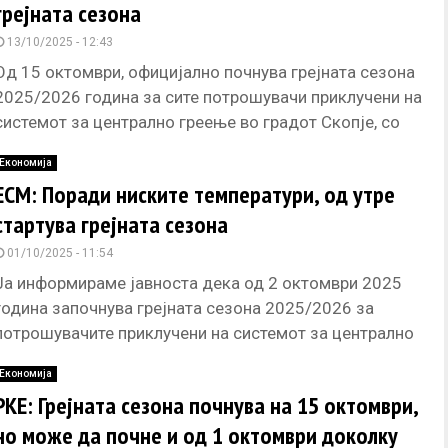
грејната сезона
13/10/2025 - 12:43
Од 15 октомври, официјално почнува грејната сезона
2025/2026 година за сите потрошувачи приклучени на
системот за централно греење во градот Скопје, со
кој управува АД
Економија
ЕСМ: Поради ниските температури, од утре
стартува грејната сезона
01/10/2025 - 11:54
Ја информираме јавноста дека од 2 октомври 2025
година започнува грејната сезона 2025/2026 за
потрошувачите приклучени на системот за централно
греење во градот Скопје, со
Економија
РКЕ: Грејната сезона почнува на 15 октомври,
но може да почне и од 1 октомври доколку