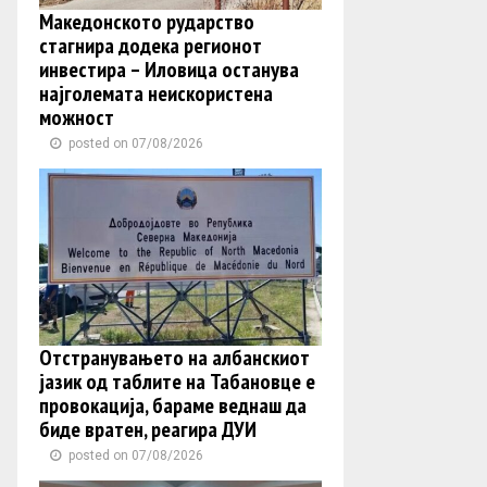
Македонското рударство
стагнира додека регионот
инвестира – Иловица останува
најголемата неискористена
можност
posted on 07/08/2026
Отстранувањето на албанскиот
јазик од таблите на Табановце е
провокација, бараме веднаш да
биде вратен, реагира ДУИ
posted on 07/08/2026