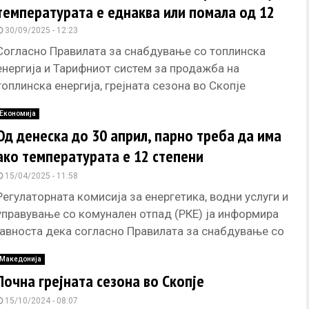
температурата е еднаква или помала од 12
степени Целзиусови
30/09/2025 - 12:23
Согласно Правилата за снабдување со топлинска
енергија и Тарифниот систем за продажба на
топлинска енергија, грејната сезона во Скопје
започнува на 15 октомври 2025 и
Економија
Од денеска до 30 април, парно треба да има
ако температурата е 12 степени
15/04/2025 - 11:58
Регулаторната комисија за енергетика, водни услуги и
управување со комунален отпад (РКЕ) ја информира
јавноста дека согласно Правилата за снабдување со
топлинска енергија и Тарифниот
Македонија
Почна грејната сезона во Скопје
15/10/2024 - 08:07