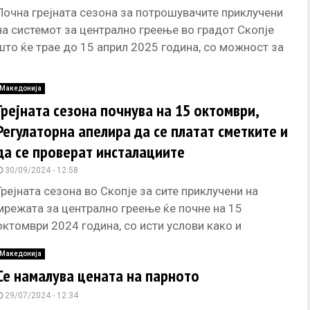
Почна грејната сезона за потрошувачите приклучени
на системот за централно греење во градот Скопје
што ќе трае до 15 април 2025 година, со можност за
Македонија
Грејната сезона почнува на 15 октомври,
Регулаторна апелира да се платат сметките и
да се проверат инсталациите
30/09/2024 - 12:58
Грејната сезона во Скопје за сите приклучени на
мрежата за централно греење ќе почне на 15
октомври 2024 година, со исти услови како и
претходно,
Македонија
Се намалува цената на парното
29/07/2024 - 12:34