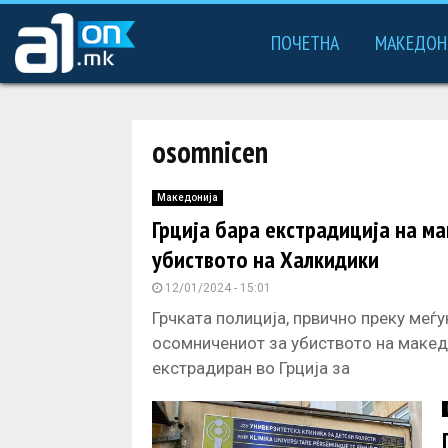
ПОЧЕТНА
МАКЕДОН
osomnicen
Македонија
Грција бара екстрадиција на м
убиството на Халкидики
12/01/2024 - 15:01
Грчката полиција, првично преку меѓу
осомничениот за убиството на макед
екстрадиран во Грција за