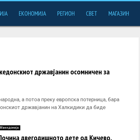
ИЈА
ЕКОНОМИЈА
РЕГИОН
СВЕТ
МАГАЗИН
акедонскиот државјанин осомничен за
народна, а потоа преку европска потерница, бара
онскиот државјанин на Халкидики да биде
Македонија
Почина двегодишното дете од Кичево,