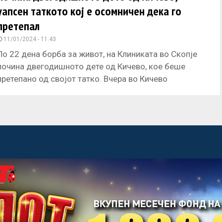
уапсен таткото кој е осомничен дека го
претепал
11/01/2024 - 11:43
По 22 дена борба за живот, на Клиниката во Скопје
почина двегодишното дете од Кичево, кое беше
претепано од својот татко. Вчера во Кичево
полицијата
acebook
Twitter
Instagram
Youtube
Импресум
Контакт
Маркетинг
Услови за користење