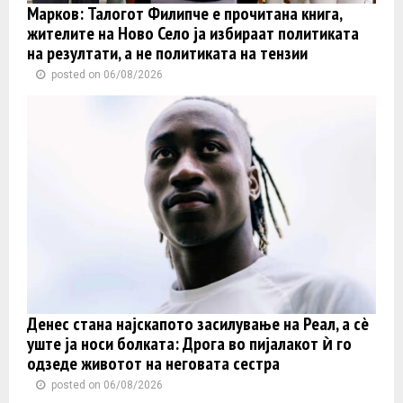
Марков: Талогот Филипче е прочитана книга,
жителите на Ново Село ја избираат политиката
на резултати, а не политиката на тензии
posted on 06/08/2026
Денес стана најскапото засилување на Реал, а сè
уште ја носи болката: Дрога во пијалакот ѝ го
одзеде животот на неговата сестра
posted on 06/08/2026