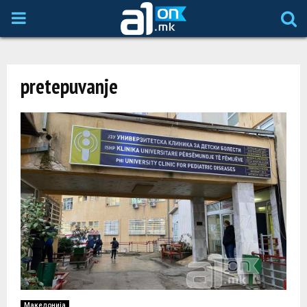
P
R
pretepuvanje
I
M
A
R
Y
M
Македонија