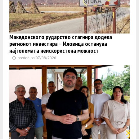
Македонското рударство стагнира додека
регионот инвестира – Иловица останува
најголемата неискористена можност
posted on 07/08/2026