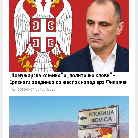
„Комуњарска коњино“ и „политички кловн“ –
Српската заедница со жесток напад врз Филипче
posted on 06/08/2026