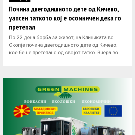
E
Почина двегодишното дете од Кичево,
уапсен таткото кој е осомничен дека го
N
претепал
U
По 22 дена борба за живот, на Клиниката во
Скопје почина двегодишното дете од Кичево,
кое беше претепано од својот татко. Вчера во
Кичево полицијата