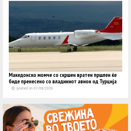
Македонско момче со скршен вратен пршлен ќе
биде пренесено со владиниот авион од Турција
posted on 07/08/2026