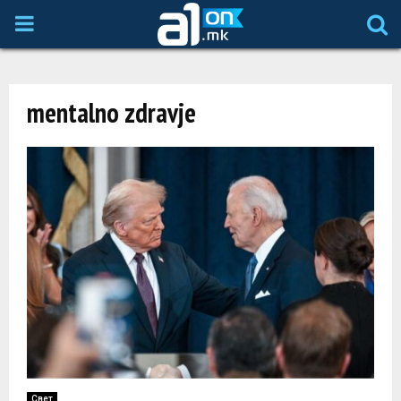
P
R
mentalno zdravje
I
M
A
R
Y
M
Свет