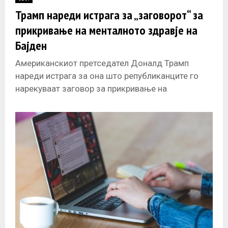
E
Трамп нареди истрага за „заговорот“ за
прикривање на менталното здравје на
N
Бајден
U
Американскиот претседател Доналд Трамп
нареди истрага за она што републиканците го
нарекуваат заговор за прикривање на
влошеното когнитивно здравје на Џо Бајден за
време на