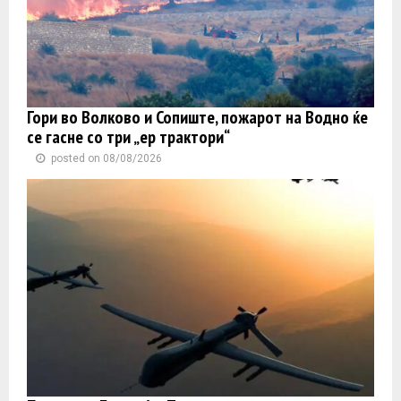
Гори во Волково и Сопиште, пожарот на Водно ќе
се гасне со три „ер трактори“
posted on 08/08/2026