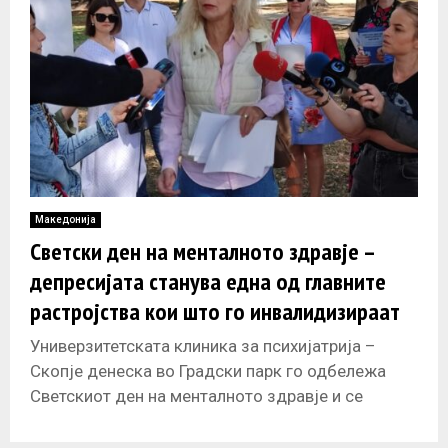
Македонија
Светски ден на менталното здравје –
депресијата станува една од главните
растројства кои што го инвалидизираат
човеко
Универзитетската клиника за психијатрија –
Скопје денеска во Градски парк го одбележа
Светскиот ден на менталното здравје и се
придружи кон иницијативата „Менталното
здравје како