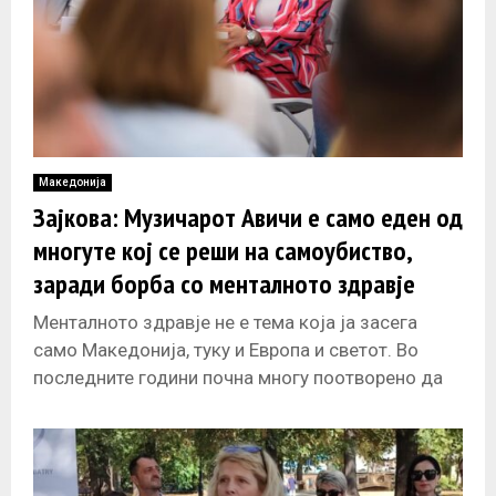
Македонија
Зајкова: Музичарот Авичи е само еден од
многуте кој се реши на самоубиство,
заради борба со менталното здравје
Менталното здравје не е тема која ја засега
само Македонија, туку и Европа и светот. Во
последните години почна многу поотворено да
се зборува и