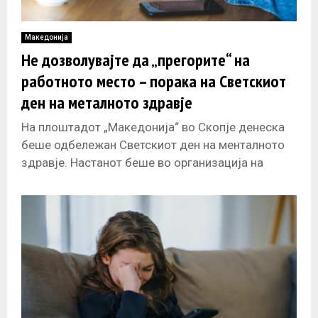
Македонија
Не дозволувајте да „прегорите“ на
работното место – порака на Светскиот
ден на металното здравје
На плоштадот „Македонија“ во Скопје денеска
беше одбележан Светскиот ден на менталното
здравје. Настанот беше во организација на
Универзитетската клиника за психијатрија, со
цел подигнување