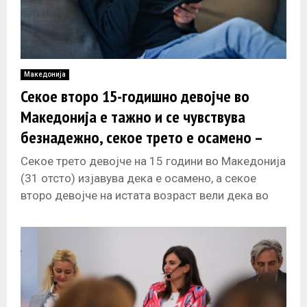
Македонија
Секое второ 15-годишно девојче во
Mакедонија е тажно и се чувствува
безнадежно, секое трето е осамено –
анализа на СЗО
Секое трето девојче на 15 години во Македонија
(31 отсто) изјавува дека е осамено, a секое
второ девојче на истата возраст вели дека во
изминатите