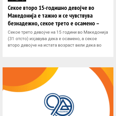
E
Секое второ 15-годишно девојче во
Mакедонија е тажно и се чувствува
N
безнадежно, секое трето е осамено –
анализа на СЗО
U
Секое трето девојче на 15 години во Македонија
(31 отсто) изјавува дека е осамено, a секое
второ девојче на истата возраст вели дека во
изминатите