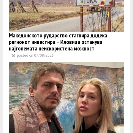
Македонското рударство стагнира додека
регионот инвестира – Иловица останува
најголемата неискористена можност
posted on 07/08/2026