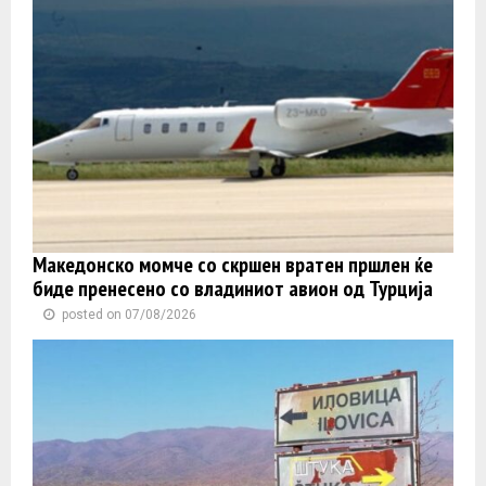
Македонско момче со скршен вратен пршлен ќе
биде пренесено со владиниот авион од Турција
posted on 07/08/2026