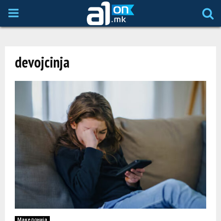
P
R
devojcinja
I
M
A
R
Y
M
Македонија