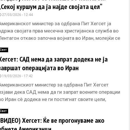
„Секој куршум да ја најде својата цел“
27/03/2026 - 12:44
Американскот министер за одбрана Пит Хегсет ја
одржа својата прва месечна христијанска служба во
Пентагон откако започна војната во Иран, молејќи се
„секој куршум да
Свет
Хегсет: САД нема да запрат додека не ја
завршат операцијата во Иран
19/03/2026 - 17:42
Американскиот министер за одбрана Пит Хегсет
изјави дека САД нема да ги запрат воените операции
во Иран сè додека не ги постигнат своите цели,
велејќи
Свет
(ВИДЕО) Хегсет: Ќе ве прогонуваме ако
убиете Американци