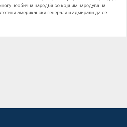
многу необична наредба со која им наредува на
стотици американски генерали и адмирали да се
соберат на таен