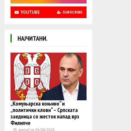
YOUTUBE
SUBSCRIBE
НАЈЧИТАНИ.
„Комуњарска коњино“ и
„политички кловн“ – Српската
заедница со жесток напад врз
Филипче
posted on 06/08/2026