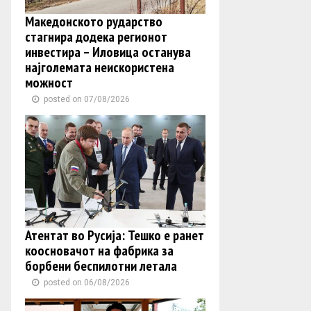
Македонското рударство
стагнира додека регионот
инвестира – Иловица останува
најголемата неискористена
можност
posted on 07/08/2026
Атентат во Русија: Тешко е ранет
коосновачот на фабрика за
борбени беспилотни летала
posted on 06/08/2026