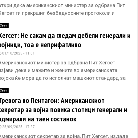
откри дека американскиот министер за одбрана Пит
Хегсет ги прекршил безбедносните протоколи и
потенцијално ги загрозил американските трупи, објави
Свет
Хегсет: Не сакам да гледам дебели генерали и
војници, тоа е неприфатливо
01/10/2025 - 11:01
Американскиот министер за одбрана Пит Хегсет
изјави дека и мажите и жените во американската
војска ќе мора да го исполнат машкиот стандард за
физичка подготвеност
Свет
Тревога во Пентагон: Американскиот
секретар за војна повика стотици генерали и
адмирали на таен состанок
25/09/2025 - 17:37
Американскиот секретар за војна, Пит Хегсет, издаде