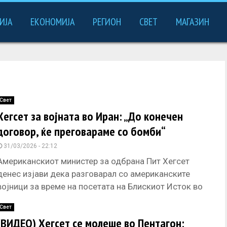
ИЈА
ЕКОНОМИЈА
РЕГИОН
СВЕТ
МАГАЗИН
Свет
Хегсет за војната во Иран: „До конечен
договор, ќе преговараме со бомби“
31/03/2026 - 22:12
Американскиот министер за одбрана Пит Хегсет
денес изјави дека разговарал со американските
војници за време на посетата на Блискиот Исток во
саботата, нагласувајќи дека моралот
Свет
(ВИДЕО) Хегсет се молеше во Пентагон: