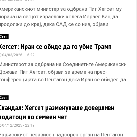
Американскиот министер за одбрана Пит Хегсет му
порача на својот израелски колега Израел Кац да
продолжи до крај, дека САД се со нив, објави
израелското
Свет
Хегсет: Иран се обиде да го убие Трамп
04/03/2026 - 16:22
Министерот за одбрана на Соединетите Американски
Држави, Пит Хегсет, објави за време на прес-
конференцијата во Пентагон дека Иран се обидел да
го убие американскиот претседател
Свет
Скандал: Хегсет разменуваше доверливи
податоци во семеен чет
04/12/2025 - 22:19
Највисокиот независен надзорен орган на Пентагон