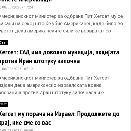
08/03/2026 - 17:24
Американскиот министер за одбрана Пит Хегсет му се
закани на секој што ќе убие Американец каде било во
светот дека американските сили ќе возвратат со
Свет
Хегсет: САД има доволно муниција, акцијата
против Иран штотуку започна
06/03/2026 - 07:12
Американскиот министер за одбрана Пит Хегсет
изјави дека американско-израелската воена
операција против Иран штотуку започнала и е
„одлучувачка и одржлива“, нагласувајќи дека САД
Свет
имаат доволно
Хегсет му порача на Израел: Продолжете до
крај, ние сме со вас
05/03/2026 - 09:05