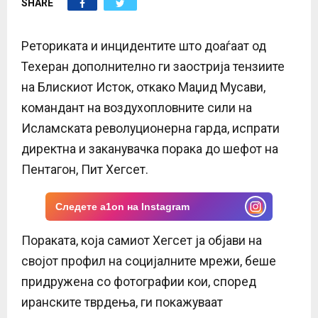
SHARE
E
N
Реториката и инцидентите што доаѓаат од
Техеран дополнително ги заострија тензиите
U
на Блискиот Исток, откако Маџид Мусави,
командант на воздухопловните сили на
Исламската револуционерна гарда, испрати
директна и заканувачка порака до шефот на
Пентагон, Пит Хегсет.
Следете a1on на Instagram
Пораката, која самиот Хегсет ја објави на
својот профил на социјалните мрежи, беше
придружена со фотографии кои, според
иранските тврдења, ги покажуваат