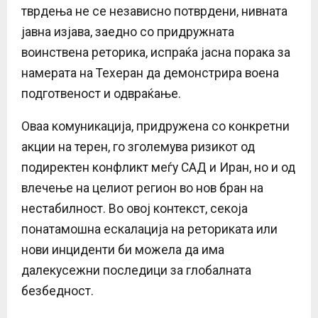
тврдења не се независно потврдени, нивната
јавна изјава, заедно со придружната
воинствена реторика, испраќа јасна порака за
намерата на Техеран да демонстрира воена
подготвеност и одвраќање.
Оваа комуникација, придружена со конкретни
акции на терен, го зголемува ризикот од
подиректен конфликт меѓу САД и Иран, но и од
влечење на целиот регион во нов бран на
нестабилност. Во овој контекст, секоја
понатамошна ескалација на реториката или
нови инциденти би можела да има
далекусежни последици за глобалната
безбедност.