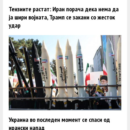
Тензиите растат: Иран порача дека нема да
ja шири војната, Трамп се закани со жесток
удар
Украина во последен момент се спаси од
ирански напад