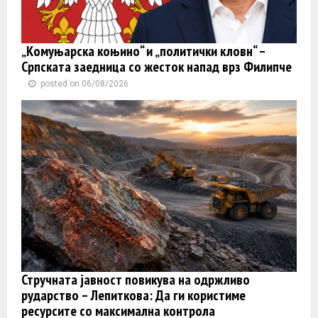
„Комуњарска коњино“ и „политички кловн“ –
Српската заедница со жесток напад врз Филипче
posted on 06/08/2026
Стручната јавност повикува на одржливо
рударство – Лепиткова: Да ги користиме
ресурсите со максимална контрола