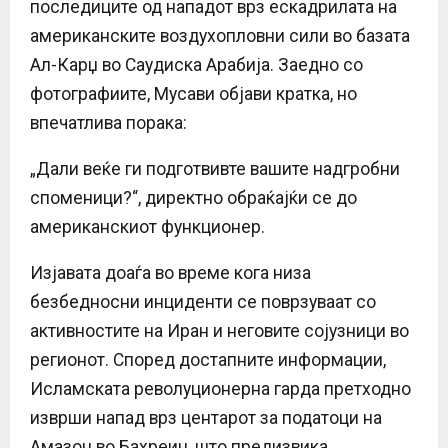
последиците од нападот врз ескадрилата на
американските воздухопловни сили во базата
Ал-Карџ во Саудиска Арабија. Заедно со
фотографиите, Мусави објави кратка, но
впечатлива порака:
„Дали веќе ги подготвивте вашите надгробни
споменици?“, директно обраќајќи се до
американскиот функционер.
Изјавата доаѓа во време кога низа
безбедносни инциденти се поврзуваат со
активностите на Иран и неговите сојузници во
регионот. Според достапните информации,
Исламската револуционерна гарда претходно
изврши напад врз центарот за податоци на
Амазон во Бахреин, што предизвика