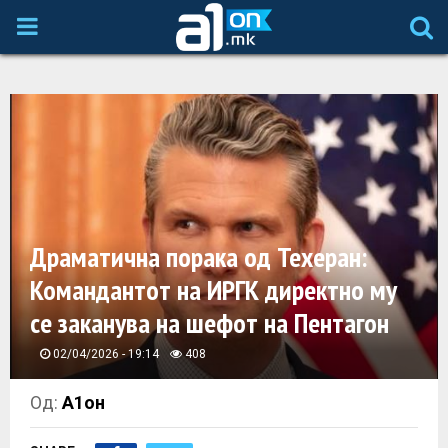
P
R
I
M
A
Драматична порака од Техеран:
Командантот на ИРГК директно му
R
се заканува на шефот на Пентагон
Y
02/04/2026 - 19:14
408
M
Од:
А1он