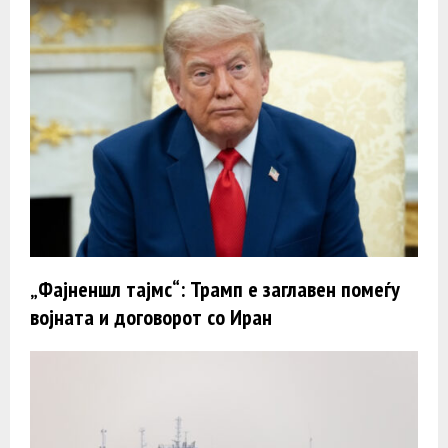
„Фајненшл тајмс“: Трамп e заглавен помеѓу
војната и договорот со Иран