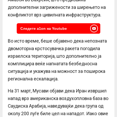
дополнителни загрижености за ширењето на
конфликтот врз цивилната инфраструктура.
Следете a1on на Youtube
Во исто време, беше објавено дека непозната
двомоторна крстосувачка ракета погодила
израелска територија, што дополнително ја
комплицира веќе напнатата безбедносна
ситуација и укажува на можност за поширока
регионална ескалација.
На 31 март, Мусави објави дека Иран извршил
напад врз американска воздухопловна база во
Саудиска Арабија, наведувајќи дека група од
околу 200 луѓе биле цел на нападот. Иако овие