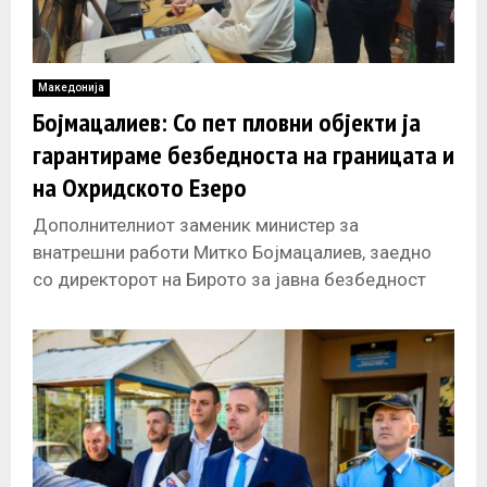
Македонија
Бојмацалиев: Со пет пловни објекти ја
гарантираме безбедноста на границата и
на Охридското Езеро
Дополнителниот заменик министер за
внатрешни работи Митко Бојмацалиев, заедно
со директорот на Бирото за јавна безбедност
Сашо Тасевски, и со помошник директорот на
Одделот за