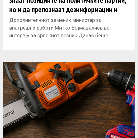
знаат позициите на политичките партии,
но и да препознаат дезинформации и
лажни вести
Дополнителниот заменик министер за
внатрешни работи Митко Бојмацалиев во
интервју за српскиот весник Данас беше
запрашан за претстојните избори во Република
Северна Македонија. „Важно е