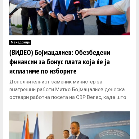
Македонија
(ВИДЕО) Бојмацалиев: Обезбедени
финансии за бонус плата која ќе ја
исплатиме по изборите
Дополнителниот заменик министер за
внатрешни работи Митко Бојмацалиев денеска
оствари работна посета на СВР Велес, каде што
оствари средба со раководството на оваа
организациска единица,