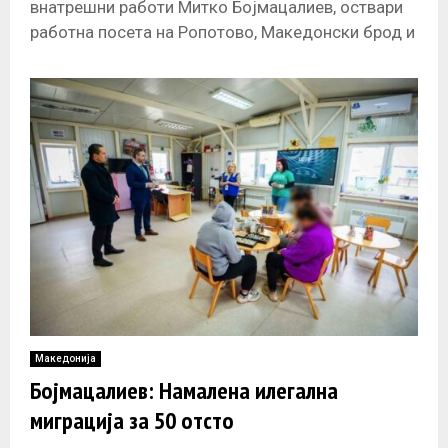
внатрешни работи Митко Бојмацалиев, оствари
работна посета на Ропотово, Македонски брод и
Кривогаштани каде што оствари работни средби
со раководствата на
Македонија
Бојмацалиев: Намалена илегална
миграција за 50 отсто