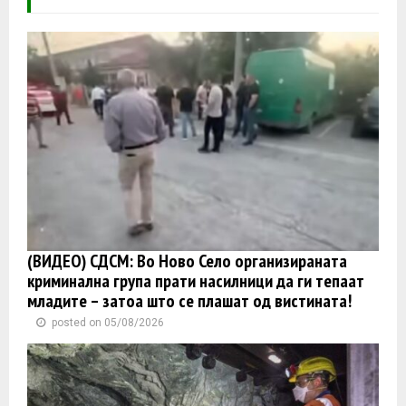
(ВИДЕО) СДСМ: Во Ново Село организираната
криминална група прати насилници да ги тепаат
младите – затоа што се плашат од вистината!
posted on 05/08/2026