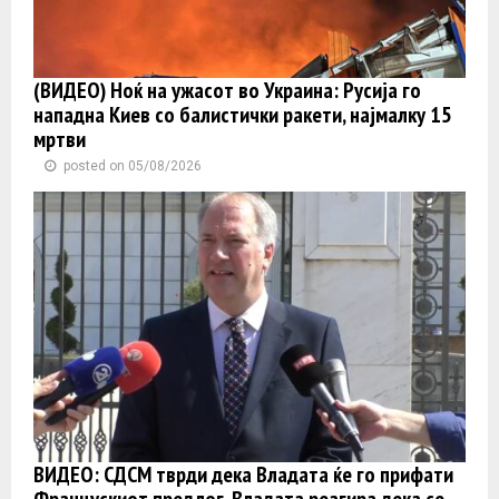
(ВИДЕО) Ноќ на ужасот во Украина: Русија го
нападна Киев со балистички ракети, најмалку 15
мртви
posted on 05/08/2026
ВИДЕО: СДСМ тврди дека Владата ќе го прифати
Францускиот предлог, Владата реагира дека се