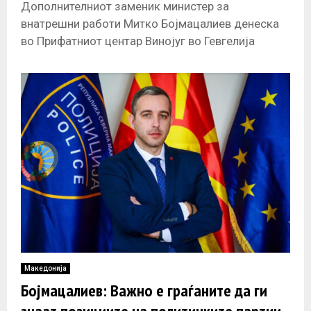
Дополнителниот заменик министер за
внатрешни работи Митко Бојмацалиев денеска
во Прифатниот центар Винојуг во Гевгелија
присуствуваше на Координативниот состанок во
организација на раководството на Регионалниот
Македонија
Бојмацалиев: Важно е граѓаните да ги