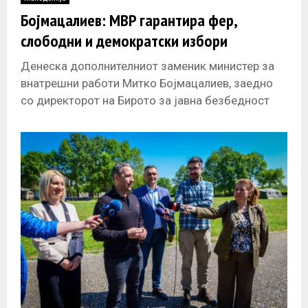
E
Бојмацалиев: МВР гарантира фер,
слободни и демократски избори
N
Денеска дополнителниот заменик министер за
U
внатрешни работи Митко Бојмацалиев, заедно
со директорот на Бирото за јавна безбедност
Сашо Тасевски и државната секретарка
Магдалена Несторовска го