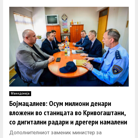
Македонија
Бојмацалиев: Осум милиони денари
вложени во станицата во Кривогаштани,
со дигитални радари и дрегери намалени
сообраќајни незгоди
Дополнителниот заменик министер за