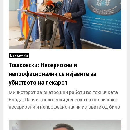
Македонија
Тошковски: Несериозни и
непрофесионални се изјавите за
убиството на лекарот
Министерот за внатрешни работи во техничката
Влада, Панче Тошковски денеска ги оцени како
несериозни и непрофесионални изјавите од било
кој функционер за убиството во Железара