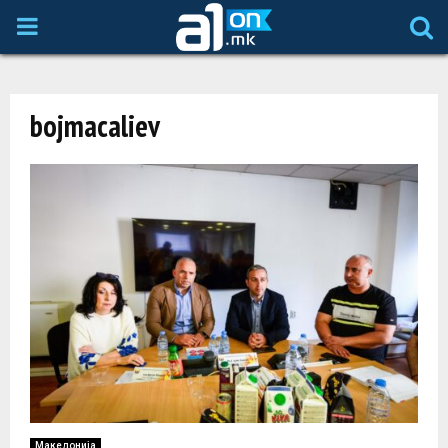
P
R
bojmacaliev
I
M
A
R
Y
M
Македонија