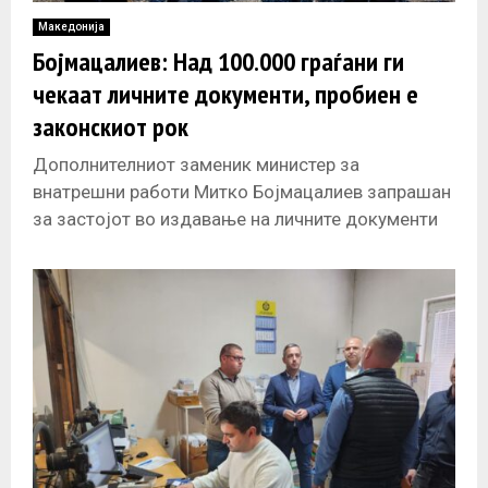
Македонија
Бојмацалиев: Над 100.000 граѓани ги
чекаат личните документи, пробиен е
законскиот рок
Дополнителниот заменик министер за
внатрешни работи Митко Бојмацалиев запрашан
за застојот во издавање на личните документи
образложи дека со доаѓањето на техничката
влада, министерот направи