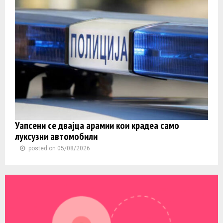
Уапсени се двајца арамии кои крадеа само
луксузни автомобили
posted on 05/08/2026