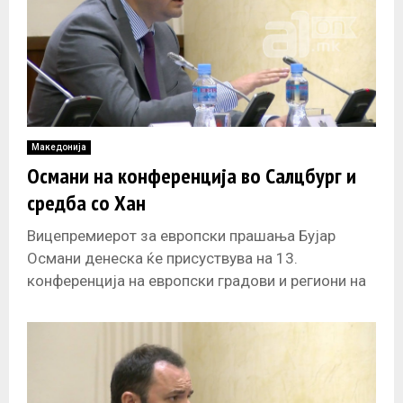
Македонија
Османи на конференција во Салцбург и
средба со Хан
Вицепремиерот за европски прашања Бујар
Османи денеска ќе присуствува на 13.
конференција на европски градови и региони на
тема „Наредната генерација на нови земји –