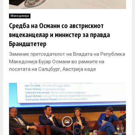
Македонија
Средба на Османи со австрискиот
вицеканцелар и министер за правда
Брандштетер
Заменик претседателот на Владата на Република
Македонија Бујар Османи во рамките на
посетата на Салцбург, Австрија каде
присуствуваше на 13. конференција на европски
градови и