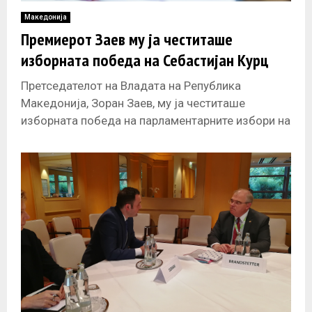
Македонија
Премиерот Заев му ја честиташе
изборната победа на Себастијан Курц
Претседателот на Владата на Република
Македонија, Зоран Заев, му ја честиташе
изборната победа на парламентарните избори на
лидерот на австриската конзервативна Народна
партија, Себастијан Курц.