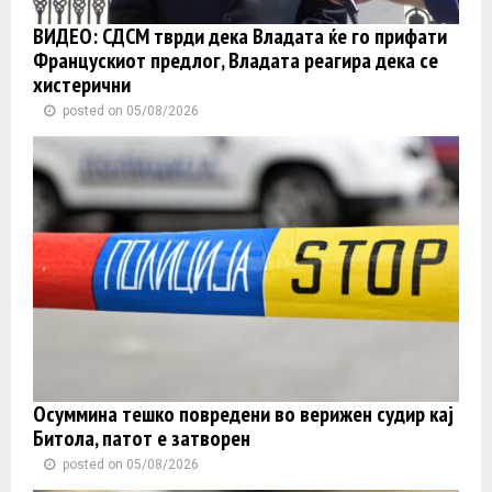
ВИДЕО: СДСМ тврди дека Владата ќе го прифати
Францускиот предлог, Владата реагира дека се
хистерични
posted on 05/08/2026
Осуммина тешко повредени во верижен судир кај
Битола, патот е затворен
posted on 05/08/2026