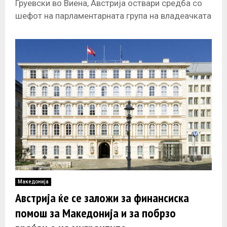
Груевски во Виена, Австрија оствари средба со
шефот на парламентарната група на владеачката
партија и поранешен секретар во министерство
за надворешни
Македонија
Австрија ќе се заложи за финансиска
помош за Македонија и за побрзо