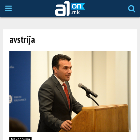
P
R
avstrija
I
M
A
R
Y
M
Македонија