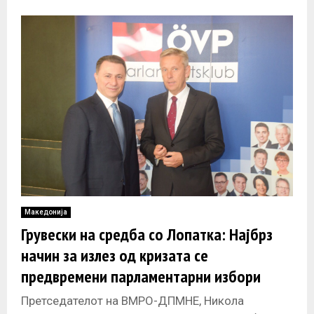
генералот Отмар Коменда, кој од денеска е во
официјална
Македонија
Грувески на средба со Лопатка: Најбрз
начин за излез од кризата се
предвремени парламентарни избори
Претседателот на ВМРО-ДПМНЕ, Никола