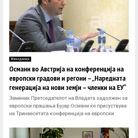
Македонија
Османи во Австрија на конференција на
европски градови и регони – „Наредната
генерација на нови земји – членки на ЕУ“
Заменик Претседателот на Владата задолжен за
европски прашања Бујар Османи ќе присуствува
на Тринаесетата конференција на европски
градови и региони на тема „Наредната
генерација на