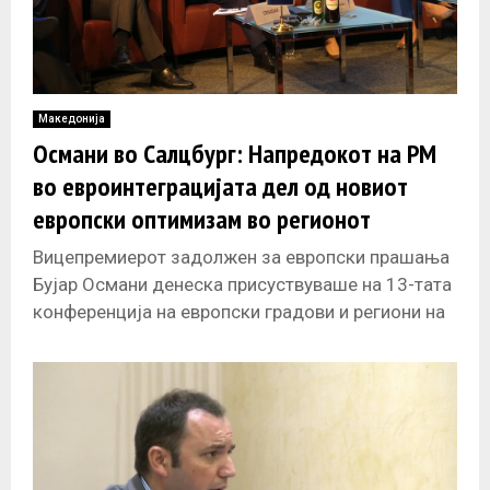
Македонија
Османи во Салцбург: Напредокот на РМ
во евроинтеграцијата дел од новиот
европски оптимизам во регионот
Вицепремиерот задолжен за европски прашања
Бујар Османи денеска присуствуваше на 13-тата
конференција на европски градови и региони на
тема „Наредната генерација на нови земји –