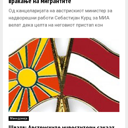
враќање на мигрантите
Од канцеларијата на австрискиот министер за
надворешни работи Себастијан Курц за МИА
велат дека целта на неговиот пристап кон
Балканот е да им се помогне
Македонија
Шлатл: Австриските инвеститори сакаат