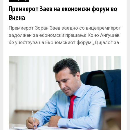
E
Премиерот Заев на економски форум во
Виена
N
Премиерот Зоран Заев заедно со вицепремиерот
U
задолжен за економски прашања Кочо Анѓушев
ќе учествува на Економскиот форум „Дијалог за
иднината 2017“, што се одржува во