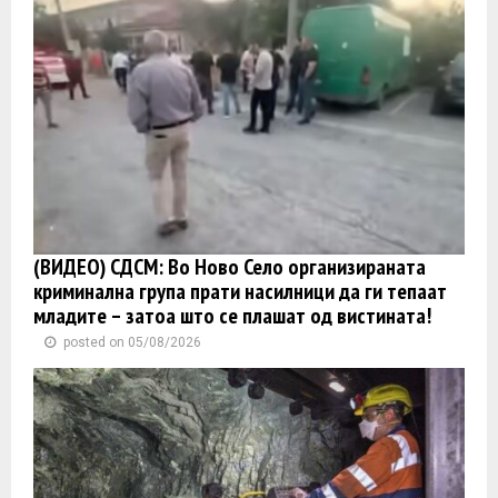
(ВИДЕО) СДСМ: Во Ново Село организираната
криминална група прати насилници да ги тепаат
младите – затоа што се плашат од вистината!
posted on 05/08/2026