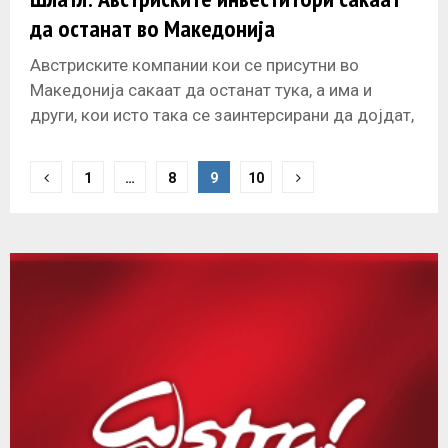
да останат во Македонија
Австриските компании кои се присутни во
Македонија сакаат да останат тука, а има и
други, кои исто така се заинтерсирани да дојдат,
изјави денеска Герхард
P
1
…
8
9
10
o
s
t
s
n
a
v