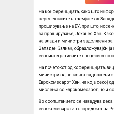
На конференцијата, како што инфор
перспективите на земјите од Западе
проширување на ЕУ, при што, носе
за проширување, Јоханес Хан. Како
на влади и министри задолжени за е
Западен Балкан, образложувајќи ја 
евроинтегративните процеси во сопс
На почетокот од коференцијата, ви
министри од регионот задолжени з
Еврокомесарот Хан, на која секој 
мислења со Еврокомесарот, но и со
Во соопштението се наведува дека
еврокомесарот за напредокот на Р