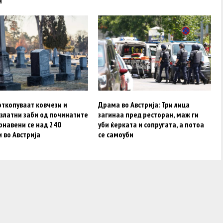
и
откопуваат ковчези и
Драма во Австрија: Три лица
 златни заби од починатите
загинаа пред ресторан, маж ги
рнавени се над 240
уби ќерката и сопругата, а потоа
 во Австрија
се самоуби