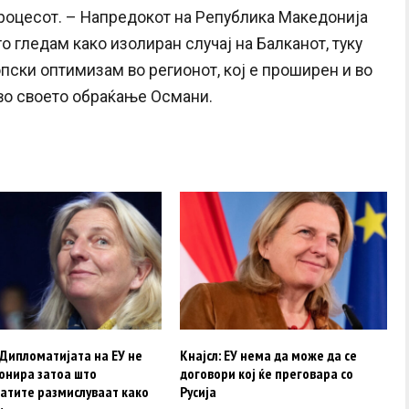
 процесот. – Напредокот на Република Македонија
о гледам како изолиран случај на Балканот, туку
пски оптимизам во регионот, кој е проширен и во
 во своето обраќање Османи.
 Дипломатијата на ЕУ не
Кнајсл: ЕУ нема да може да се
онира затоа што
договори кој ќе преговара со
атите размислуваат како
Русија