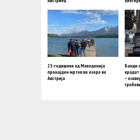
Австриец
блогер
23-годишник од Македонија
Банди 
пронајден мртов во езеро во
крадат
Австрија
– оскве
гробови