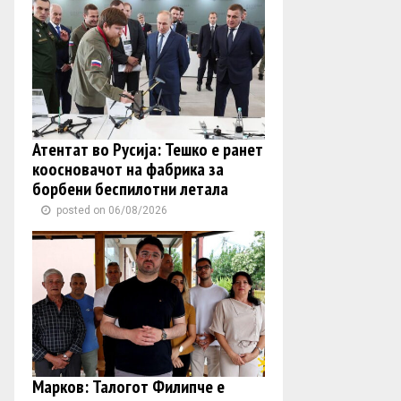
Атентат во Русија: Тешко е ранет
коосновачот на фабрика за
борбени беспилотни летала
posted on 06/08/2026
Марков: Талогот Филипче е