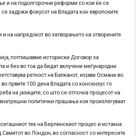
ање и на подолгорочни реформи со кои ќе се
 се задржи фокусот на Владата кон европските
 и на напредокот во затворањето на отворените
рија, потпишавме историски Договор за
а и без во тоа да бидат вклучени меѓународни
ретставува реткост на Балканот, изјави Османи во
 во првите 100 дена Владата со консензус го
реба на јазиците, со што се отпочна процесот на
е внатрешни политички прашања кои произлегуваат
сегашниот тек на Берлинскиот процес и истакна
д Самитот во Лондон, во согласност со интересите