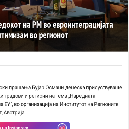
едокот на РМ во евроинтеграцијата
птимизам во регионот
ски прашања Бујар Османи денеска присуствуваше
ки градови и региони на тема „Наредната
а ЕУ“, во организација на Институтот на Регионите
, Австрија.
 на Instagram