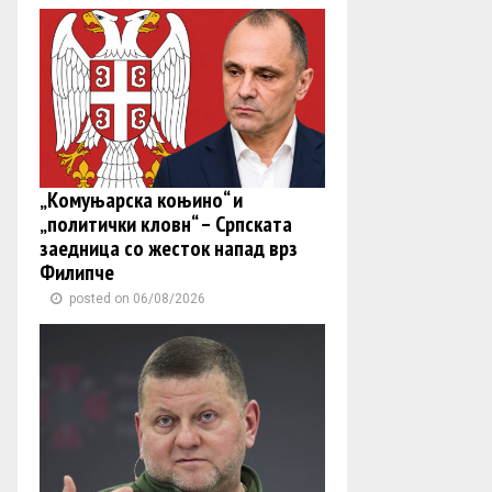
„Комуњарска коњино“ и
„политички кловн“ – Српската
заедница со жесток напад врз
Филипче
posted on 06/08/2026