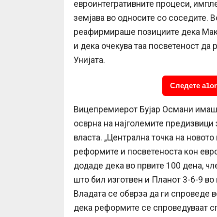
евроинтегративните процеси, импле
земјава во односите со соседите. 
реафирмираше позициите дека Маке
и дека очекува таа посветеност да 
Унијата.
Следете a1on
Вицепремиерот Бујар Османи имаше
осврна на најголемите предизвици
власта. „Централна точка на новото 
реформите и посветеноста кон евро
додаде дека во првите 100 дена, чл
што бил изготвен и Планот 3-6-9 во
Владата се обврза да ги спроведе в
дека реформите се спроведуваат сп