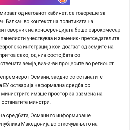
мираат од неговиот кабинет, се говореше за
н Балкан во контекст на политиката на
чки говорник на конференцијата беше еврокомесар
 панелисти учествуваа и заменик- претседателите
вропска интеграција кои доаѓаат од земјите на
притоа секој од нив состојбата со
твената земја, виз-а-ви процесите во регионот.
цепремиерот Османи, заедно со останатите
а ЕУ остварија неформална средба со
од министрите имаше простор за размена на
 останатите минстри.
 на средбата, Османи го информираше
епублика Македонија во откочувањето на