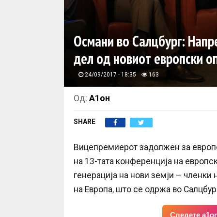
Османи во Салцбург: Напр
дел од новиот европски о
24/09/2017 - 18:35
163
Од:
А1он
SHARE
Вицепремиерот задолжен за европ
на 13-тата конференција на европс
генерација на нови земји – членки н
на Европа, што се одржа во Салцбург
Следете a1on