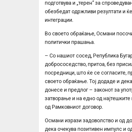
подготвува и „терен“ за спроведув
обезбедат одржливи резултати и ќе
интеграции.
Во своето обраќање, Османи посочи
политички прашања.
– Со нашиот сосед, Република Буга
добрососедство, притоа, без присил
посредници, што ќе се согласите, п
своето обраќање. Тој додаде и дека
донесе и предлог – законот за упот
затворање и на едно од најтешкит
од Рамковниот договор.
Османи изрази задоволство и од до
дека очекува позитивен импулс и о