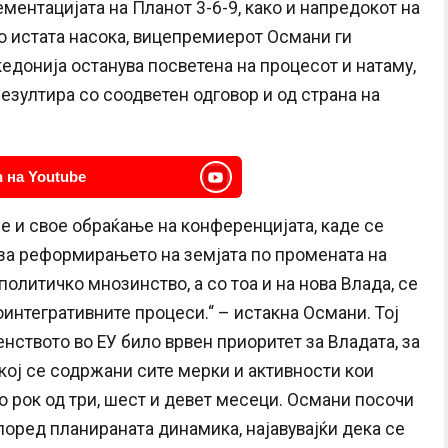
ментацијата на Планот 3-6-9, како и напредокот на
Во истата насока, вицепремиерот Османи ги
донија останува посветена на процесот и натаму,
резултира со соодветен одговор и од страна на
 на Youtube
 и свое обраќање на конференцијата, каде се
 за реформирањето на земјата по промената на
политичко мнозинство, а со тоа и на нова Влада, се
интегративните процеси.“ – истакна Османи. Тој
енството во ЕУ било врвен приоритет за Владата, за
 кој се содржани сите мерки и активности кои
о рок од три, шест и девет месеци. Османи посочи
оред планираната динамика, најавувајќи дека се