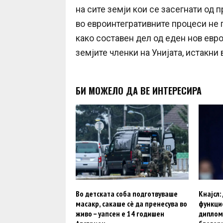
на сите земји кои се засегнати од
во евроинтегративните процеси не г
како составен дел од еден нов евро
земјите членки на Унијата, истакни
БИ МОЖЕЛО ДА ВЕ ИНТЕРЕСИРА
Во детската соба подготвуваше
Кнајсл:
масакр, сакаше сè да пренесува во
функци
живо – уапсен е 14 годишен
диплом