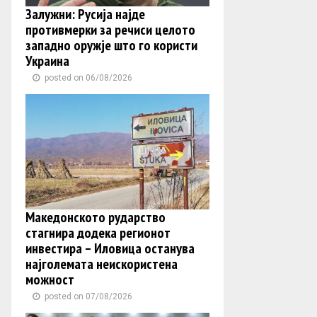
Залужни: Русија најде
противмерки за речиси целото
западно оружје што го користи
Украина
posted on 06/08/2026
Македонското рударство
стагнира додека регионот
инвестира – Иловица останува
најголемата неискористена
можност
posted on 07/08/2026