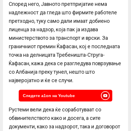
Според него, Јавното претпријатие нема
надлежност да гледа што фирмите работеле
претходно, туку само дали имаат добиено
лиценца за надзор, која пак ја издава
министерството за транспорт и врски. За
граничниот премин Ќафасан, кој е последната
точка на делницата Требеништа-Струга-
Ќафасан, кажа дека се разгледува поврзување
со Албанија преку тунел, нешто што
најверојатно и ќе се случи.
Следете a1on на Youtube
Рустеми вели дека ќе соработуваат со
обвинителството како и досега, а сите
документи, како за надзорот, така и договорот