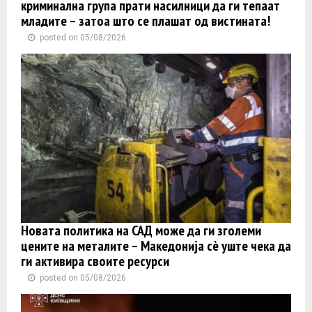
криминална група прати насилници да ги тепаат
младите – затоа што се плашат од вистината!
posted on 05/08/2026
Новата политика на САД може да ги зголеми
цените на металите – Македонија сè уште чека да
ги активира своите ресурси
posted on 05/08/2026