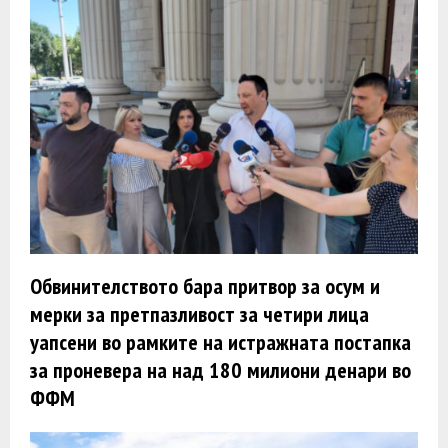
Обвинителството бара притвор за осум и
мерки за претпазливост за четири лица
уапсени во рамките на истражната постапка
за проневера на над 180 милиони денари во
ФФМ