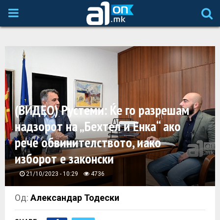
P
R
I
M
(ВИДЕО) Рустеми: Ќе го разрешам
A
надзорот на „Бехтел и Енка“ ако
рече обвинителството, иако
R
изборот е законски
Y
21/10/2023 - 10:29
4736
M
Од:
Александар Тодески