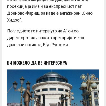
проекција ја има и за експресниот пат
Дреново-Фариш, за каде е ангажиран „Сино
Хидро“.
Погледнете го интервјуто на А1он со
директорот на Јавното претпријатие за
државни патишта, Ејуп Рустеми.
БИ МОЖЕЛО ДА ВЕ ИНТЕРЕСИРА