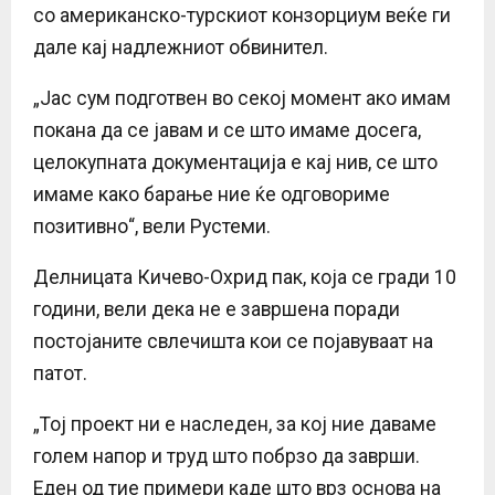
со американско-турскиот конзорциум веќе ги
дале кај надлежниот обвинител.
„Јас сум подготвен во секој момент ако имам
покана да се јавам и се што имаме досега,
целокупната документација е кај нив, се што
имаме како барање ние ќе одговориме
позитивно“, вели Рустеми.
Делницата Кичево-Охрид пак, која се гради 10
години, вели дека не е завршена поради
постојаните свлечишта кои се појавуваат на
патот.
„Тој проект ни е наследен, за кој ние даваме
голем напор и труд што побрзо да заврши.
Еден од тие примери каде што врз основа на