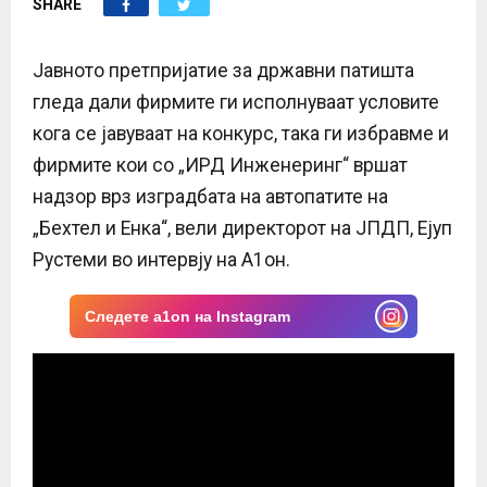
SHARE
E
N
Јавното претпријатие за државни патишта
гледа дали фирмите ги исполнуваат условите
U
кога се јавуваат на конкурс, така ги избравме и
фирмите кои со „ИРД Инженеринг“ вршат
надзор врз изградбата на автопатите на
„Бехтел и Енка“, вели директорот на ЈПДП, Ејуп
Рустеми во интервју на А1он.
Следете a1on на Instagram