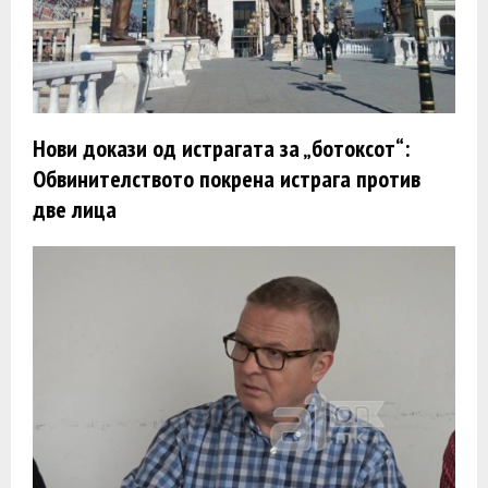
Нови докази од истрагата за „ботоксот“:
Обвинителството покрена истрага против
две лица