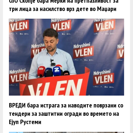
ОЈО Скопје бара мерки на претпазливост за
три лица за насилство врз дете во Маџари
ВРЕДИ бара истрага за наводите поврзани со
тендери за заштитни огради во времето на
Ејуп Рустеми