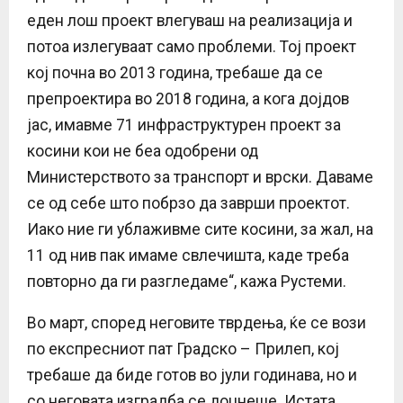
еден лош проект влегуваш на реализација и
потоа излегуваат само проблеми. Тој проект
кој почна во 2013 година, требаше да се
препроектира во 2018 година, а кога дојдов
јас, имавме 71 инфраструктурен проект за
косини кои не беа одобрени од
Министерството за транспорт и врски. Даваме
се од себе што побрзо да заврши проектот.
Иако ние ги ублаживме сите косини, за жал, на
11 од нив пак имаме свлечишта, каде треба
повторно да ги разгледаме“, кажа Рустеми.
Во март, според неговите тврдења, ќе се вози
по експресниот пат Градско – Прилеп, кој
требаше да биде готов во јули годинава, но и
со неговата изградба се доцнеше. Истата