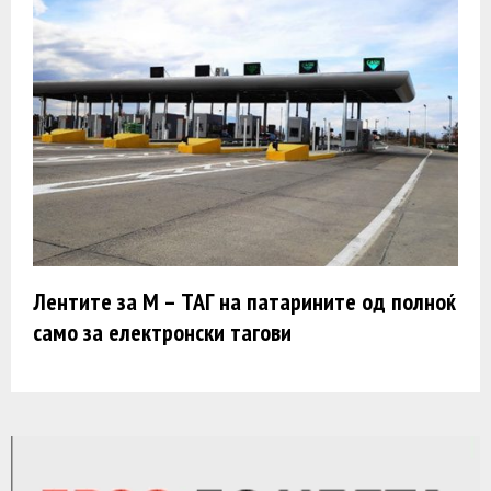
Лентите за М – ТАГ на патарините од полноќ
само за електронски тагови