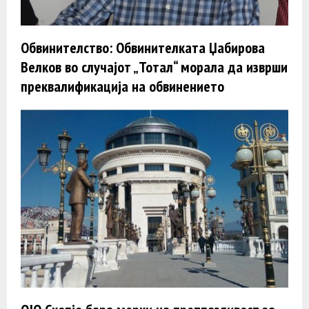
Обвинителство: Обвинителката Џабирова
Велков во случајот „Тотал“ морала да изврши
преквалификација на обвинението