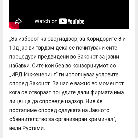
„За изборот на овој надзор, за Коридорите 8 и
10д јас ви тврдам дека се почитувани сите
процедури предвидени во Законот за јавни
набавки. Сите кои беа во конзорциумот со
„ИРД Инженеринг“ ги исполнуваа условите
според Законот. За нас е важно во моментот
кога се отвораат понудите дали фирмата има
лиценца да спроведе надзор. Ние ќе
постапиме според одлуката на Јавното
обвинителство за организиран криминал“,
вели Рустеми.