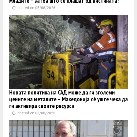
младите – затоа што се плашат од вистината!
posted on 05/08/2026
Новата политика на САД може да ги зголеми
цените на металите – Македонија сè уште чека да
ги активира своите ресурси
posted on 05/08/2026