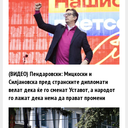
(ВИДЕО) Пендаровски: Мицкоски и
Силјановска пред странските дипломати
велат дека ќе го сменат Уставот, а народот
го лажат дека нема да прават промени