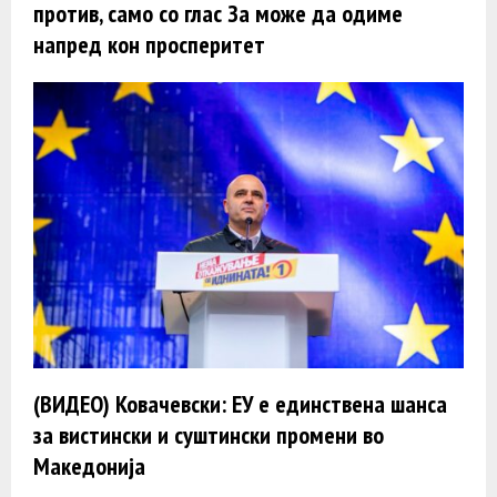
против, само со глас За може да одиме
напред кон просперитет
(ВИДЕО) Ковачевски: ЕУ е единствена шанса
за вистински и суштински промени во
Македонија