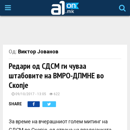
P
R
I
Од:
Виктор Јованов
M
Редари од СДСМ ги чуваа
A
штабовите на ВМРО-ДПМНЕ во
Скопје
R
09/10/2017 - 13:05
622
Y
SHARE
M
За време на вчерашниот голем митинг на
СДСМ во Скопје, од страна на владејачката