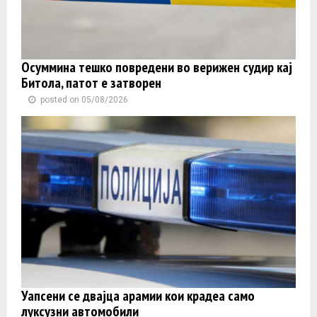
Осуммина тешко повредени во верижен судир кај
Битола, патот е затворен
posted on 05/08/2026
Уапсени се двајца арамии кои крадеа само
луксузни автомобили