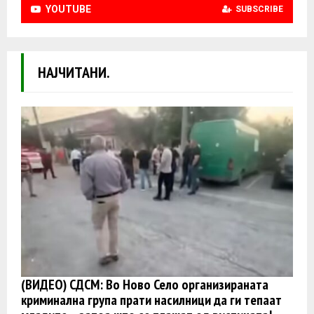
YOUTUBE
SUBSCRIBE
НАЈЧИТАНИ.
(ВИДЕО) СДСМ: Во Ново Село организираната
криминална група прати насилници да ги тепаат