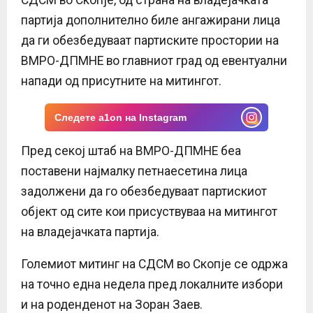
E
партија дополнително биле ангажирани лица
да ги обезбедуваат партиските простории на
N
ВМРО-ДПМНЕ во главниот град од евентуални
U
напади од присутните на митингот.
Следете a1on на Instagram
Пред секој штаб на ВМРО-ДПМНЕ беа
поставени најмалку петнаесетина лица
задолжени да го обезбедуваат партискиот
објект од сите кои присуствуваа на митингот
на владејачката партија.
Големиот митинг на СДСМ во Скопје се одржа
на точно една недела пред локалните избори
и на роденденот на Зоран Заев.