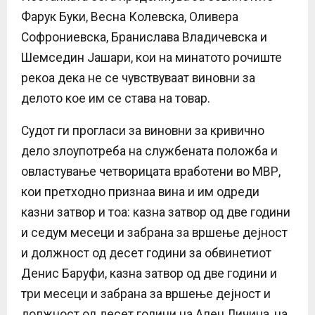
Фарук Буки, Весна Колевска, Оливера
Софрониевска, Бранислава Владичевска и
Шемседин Јашари, кои на минатото рочиште
рекоа дека не се чувствуваат виновни за
делото кое им се става на товар.
Судот ги прогласи за виновни за кривично
дело злоупотреба на службената положба и
овластување четворицата вработени во МВР,
кои претходно признаа вина и им одреди
казни затвор и тоа: казна затвор од две години
и седум месеци и забрана за вршење дејност
и должност од десет години за обвинетиот
Денис Баруфи, казна затвор од две години и
три месеци и забрана за вршење дејност и
должност од десет години на Ален Личина, на