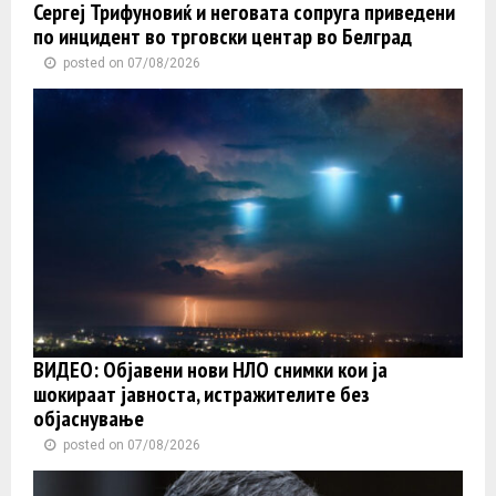
Сергеј Трифуновиќ и неговата сопруга приведени
по инцидент во трговски центар во Белград
posted on 07/08/2026
ВИДЕО: Објавени нови НЛО снимки кои ја
шокираат јавноста, истражителите без
објаснување
posted on 07/08/2026