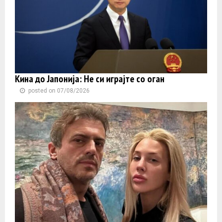
Кина до Јапонија: Не си играјте со оган
posted on 07/08/2026