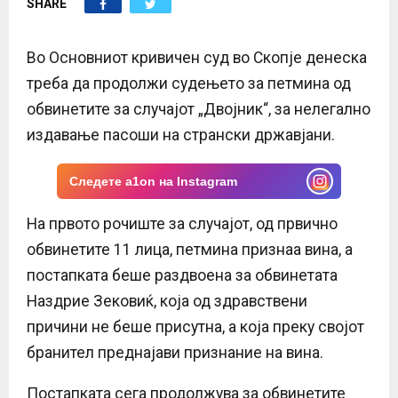
SHARE
E
N
Во Основниот кривичен суд во Скопје денеска
треба да продолжи судењето за петмина од
U
обвинетите за случајот „Двојник“, за нелегално
издавање пасоши на странски државјани.
Следете a1on на Instagram
На првото рочиште за случајот, од првично
обвинетите 11 лица, петмина признаа вина, а
постапката беше раздвоена за обвинетата
Наздрие Зековиќ, која од здравствени
причини не беше присутна, а која преку својот
бранител преднајави признание на вина.
Постапката сега продолжува за обвинетите