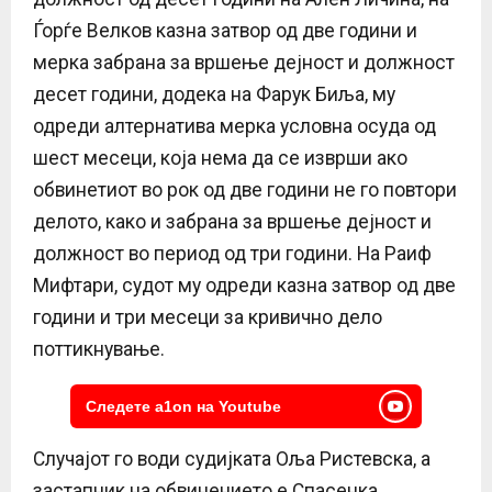
Ѓорѓе Велков казна затвор од две години и
мерка забрана за вршење дејност и должност
десет години, додека на Фарук Биља, му
одреди алтернатива мерка условна осуда од
шест месеци, која нема да се изврши ако
обвинетиот во рок од две години не го повтори
делото, како и забрана за вршење дејност и
должност во период од три години. На Раиф
Мифтари, судот му одреди казна затвор од две
години и три месеци за кривично дело
поттикнување.
Следете a1on на Youtube
Случајот го води судијката Оља Ристевска, а
застапник на обвинението е Спасенка