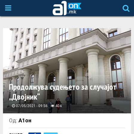
P
R
I
M
A
Продолжува судењето за случајот
R
„Двојник“
Y
07/05/2021 - 09:56
404
M
Од:
А1он