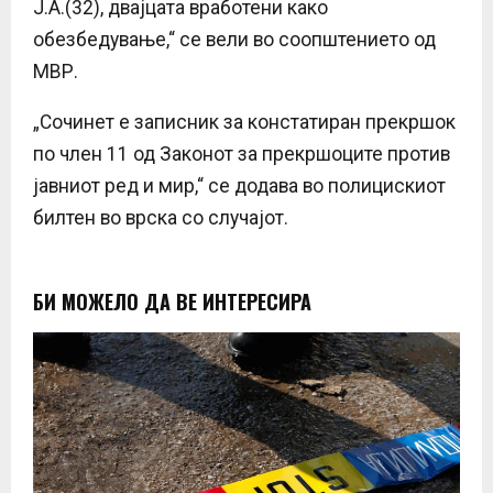
Ј.А.(32), двајцата вработени како
обезбедување,“ се вели во соопштението од
МВР.
„Сочинет е записник за констатиран прекршок
по член 11 од Законот за прекршоците против
јавниот ред и мир,“ се додава во полицискиот
билтен во врска со случајот.
БИ МОЖЕЛО ДА ВЕ ИНТЕРЕСИРА