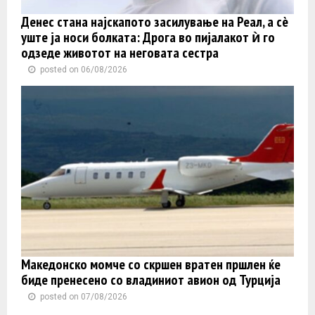
Денес стана најскапото засилување на Реал, а сè
уште ја носи болката: Дрога во пијалакот ѝ го
одзеде животот на неговата сестра
posted on 06/08/2026
Македонско момче со скршен вратен пршлен ќе
биде пренесено со владиниот авион од Турција
posted on 07/08/2026