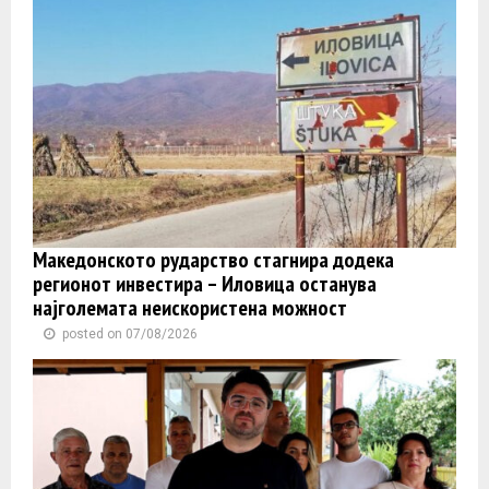
Македонското рударство стагнира додека
регионот инвестира – Иловица останува
најголемата неискористена можност
posted on 07/08/2026