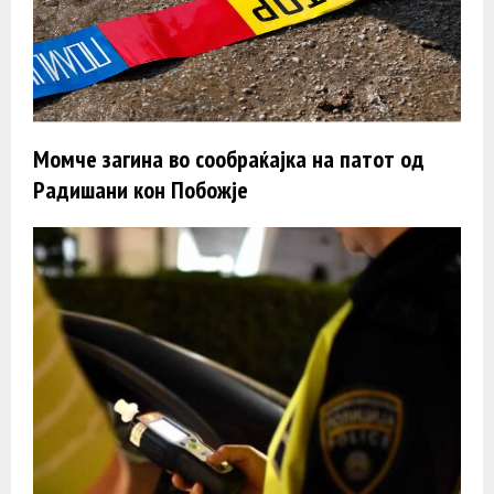
Момче загина во сообраќајка на патот од
Радишани кон Побожје