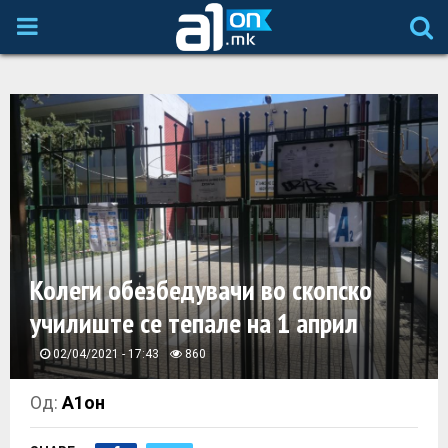
P
R
I
M
A
Колеги обезбедувачи во скопско
R
училиште се тепале на 1 април
Y
02/04/2021 - 17:43
860
M
Од:
А1он