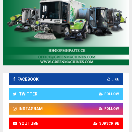
FACEBOOK
LIKE
TWITTER
FOLLOW
INSTAGRAM
FOLLOW
YOUTUBE
SUBSCRIBE