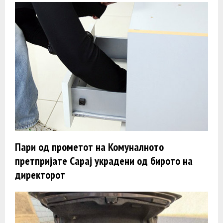
Пари од прометот на Комуналното
претпријате Сарај украдени од бирото на
директорот