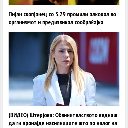
Пијан скопјанец со 3,29 промили алкохол во
организмот и предизвикал сообраќајка
(ВИДЕО) Штерјова: Обвинителството веднаш
да ги пронајде насилниците што по налог на