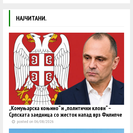
НАЈЧИТАНИ.
„Комуњарска коњино“ и „политички кловн“ –
Српската заедница со жесток напад врз Филипче
posted on 06/08/2026