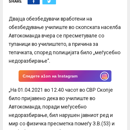
SHARE
E
N
Двајца обезбедувачи вработени на
обезбедување училиште во скопската населба
U
Автокоманда вчера се пресметувале со
тупаници во училиштето, а причина за
тепачката, според полицијата било „меѓусебно
недоразбирање“.
Следете a1on на Instagram
„На 01.04.2021 во 12.40 часот во СВР Скопје
било пријавено дека во училиште во
Автокоманда, поради меѓусебно
недоразбирање, бил нарушен јавниот ред и
мир со физичка пресметка помеѓу З.В.(53) и