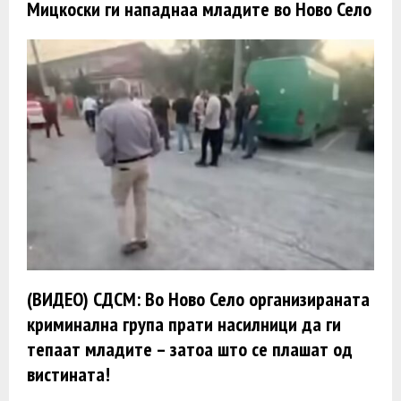
Мицкоски ги нападнаа младите во Ново Село
(ВИДЕО) СДСМ: Во Ново Село организираната
криминална група прати насилници да ги
тепаат младите – затоа што се плашат од
вистината!