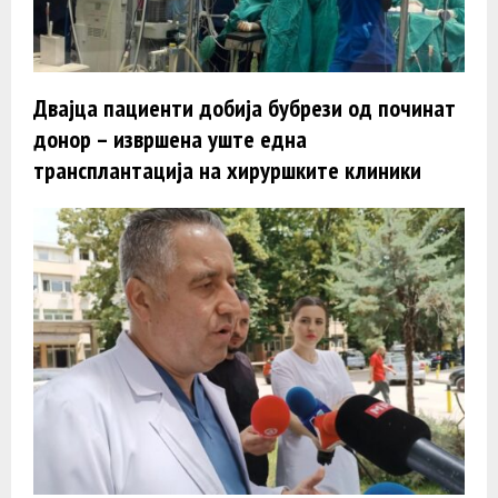
Двајца пациенти добија бубрези од починат
донор – извршена уште една
трансплантација на хируршките клиники