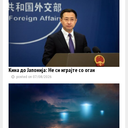
Кина до Јапонија: Не си играјте со оган
posted on 07/08/2026