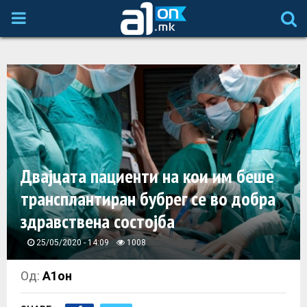
P
R
I
M
A
Двајцата пациенти на кои им беше
трансплантиран бубрег се во добра
R
здравствена состојба
Y
25/05/2020 - 14:09
1008
M
Од:
А1он