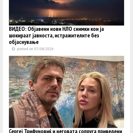
ВИДЕО: Објавени нови НЛО снимки кои ја
шокираат јавноста, истражителите без
објаснување
posted on 07/08/2026
Сергеј Трифуновиќ и неговата сопруга приведени