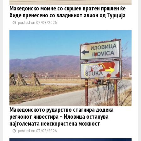
Македонско момче со скршен вратен пршлен ќе
биде пренесено со владиниот авион од Турција
posted on 07/08/2026
Македонското рударство стагнира додека
регионот инвестира – Иловица останува
најголемата неискористена можност
posted on 07/08/2026