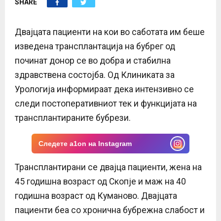
SHARE
E
N
Двајцата пациенти на кои во саботата им беше
изведена трансплантација на бубрег од
U
починат донор се во добра и стабилна
здравствена состојба. Од Клиниката за
Урологија информираат дека интензивно се
следи постоперативниот тек и функцијата на
трансплантираните бубрези.
Следете a1on на Instagram
Трансплантирани се двајца пациенти, жена на
45 годишна возраст од Скопје и маж на 40
годишна возраст од Куманово. Двајцата
пациенти беа со хронична бубрежна слабост и