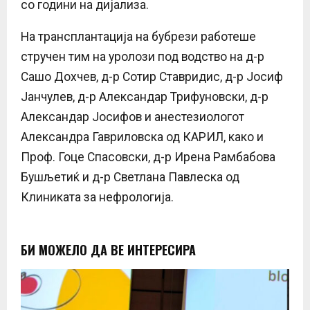
со години на дијализа.
На трансплантација на бубрези работеше
стручен тим на уролози под водство на д-р
Сашо Дохчев, д-р Сотир Ставридис, д-р Јосиф
Јанчулев, д-р Александар Трифуновски, д-р
Александар Јосифов и анестезиологот
Александра Гавриловска од КАРИЛ, како и
Проф. Гоце Спасовски, д-р Ирена Рамбабова
Бушљетиќ и д-р Светлана Павлеска од
Клиниката за нефрологија.
БИ МОЖЕЛО ДА ВЕ ИНТЕРЕСИРА