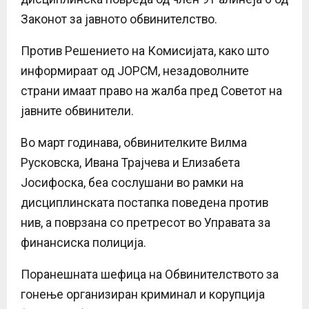
Законот за јавното обвинителство.
Против Решението на Комисијата, како што
информираат од ЈОРСМ, незадоволните
страни имаат право на жалба пред Советот на
јавните обвинители.​
Во март годинава, обвинителките Вилма
Русковска, Ивана Трајчева и Елизабета
Јосифоска, беа сослушани во рамки на
дисциплинската постапка поведена против
нив, а поврзана со претресот во Управата за
финансиска полиција.
Поранешната шефица на Обвинителството за
гонење организиран криминал и корупција