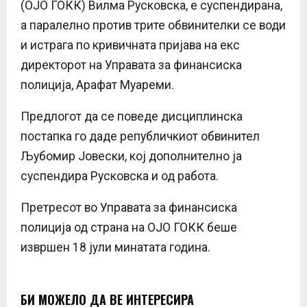
(ОЈО ГОКК) Вилма Русковска, е суспендирана,
а паралелно против трите обвинителки се води
и истрага по кривичната пријава на екс
директорот на Управата за финансиска
полиција, Арафат Муареми.
Предлогот да се поведе дисциплинска
постапка го даде републичкиот обвинител
Љубомир Јовески, кој дополнително ја
суспендира Русковска и од работа.
Претресот во Управата за финансиска
полиција од страна на ОЈО ГОКК беше
извршен 18 јули минатата година.
БИ МОЖЕЛО ДА ВЕ ИНТЕРЕСИРА