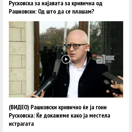
Русковска за најавата за кривична од
Рашковски: Од што да се плашам?
(ВИДЕО) Рашковски кривично ќе ја гони
Русковска: Ќе докажеме како ја местела
истрагата