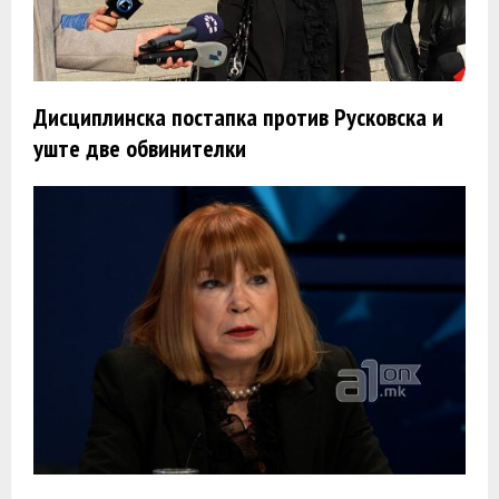
Дисциплинска постапка против Русковска и
уште две обвинителки