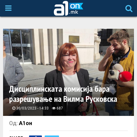
P
R
I
M
A
Дисциплинската комисија бара
R
разрешување на Вилма Русковска
Y
30/03/2023 - 14:33
687
M
Од:
А1он