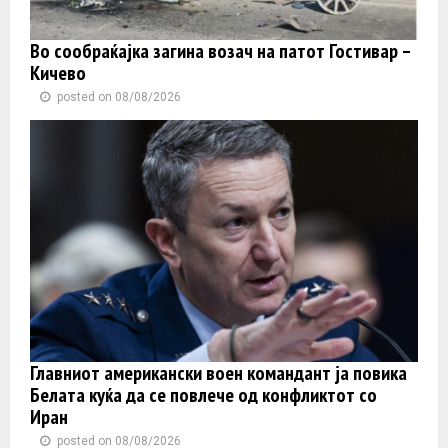
Во сообраќајка загина возач на патот Гостивар –
Кичево
posted on 08/08/2026
Главниот американски воен командант ја повика
Белата куќа да се повлече од конфликтот со
Иран
posted on 08/08/2026