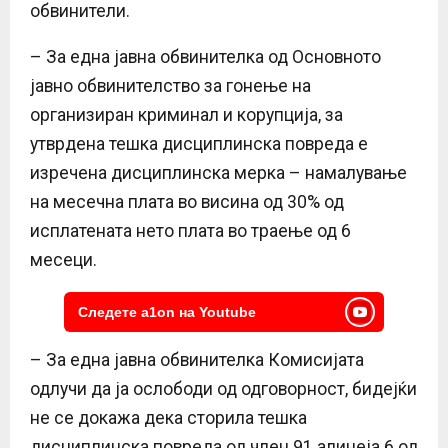
обвинители.
– За една јавна обвинителка од Основното
јавно обвинителство за гонење на
организиран криминал и корупција, за
утврдена тешка дисциплинска повреда е
изречена дисциплинска мерка – намалување
на месечна плата во висина од 30% од
исплатената нето плата во траење од 6
месеци.
Следете a1on на Youtube
– За една јавна обвинителка Комисијата
одлучи да ја ослободи од одговорност, бидејќи
не се докажа дека сторила тешка
дисциплинска повреда од член 91 алинеја 6 од