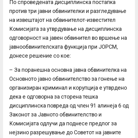
По спроведената дисциплинска постапка
против три јавни обвинителки и разгледување
на извештајот на обвинителот-известител
Комисијата за утврдување на дисциплинска
одговорност на јавен обвинител во вршење на
јавнообвинителската функција при ЈОРСМ,
донесе решение со кое:
– За поранешна основна јавна обвинителка на
Основното јавно обвинителство за гонење на
организиран криминал и корупција е утврдено
дека е одговорна за сторена тешка
дисциплинска повреда од член 91 алинеја 6 од
Законот за Јавното обвинителство и
Комисијата одлучи да поднесе предлог за
нејзино разрешување до Советот на јавните