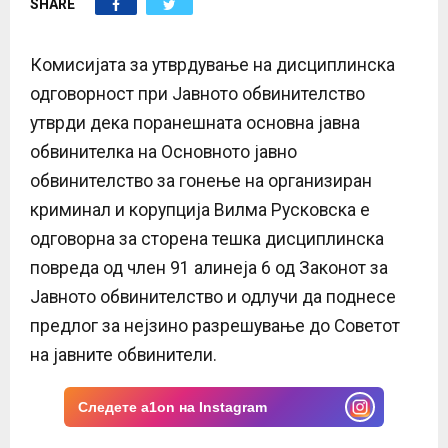
SHARE
E
N
Комисијата за утврдување на дисциплинска
одговорност при Јавното обвинителство
U
утврди дека поранешната основна јавна
обвинителка на Основното јавно
обвинителство за гонење на организиран
криминал и корупција Вилма Русковска е
одговорна за сторена тешка дисциплинска
повреда од член 91 алинеја 6 од Законот за
Јавното обвинителство и одлучи да поднесе
предлог за нејзино разрешување до Советот
на јавните обвинители.
Следете a1on на Instagram