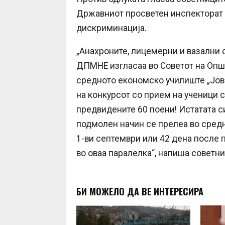
Државниот просветен инспекторат 
дискриминација.
„Анахроните, лицемерни и вазални 
ДПМНЕ изгласаа во Советот на Општ
средното економско училиште „Јовч
на конкурсот со прием на ученици 
предвидените 60 поени! Истатата с
подмолен начин се прелеа во средн
1-ви септември или 42 дена после 
во оваа паралелка“, напиша советни
БИ МОЖЕЛО ДА ВЕ ИНТЕРЕСИРА