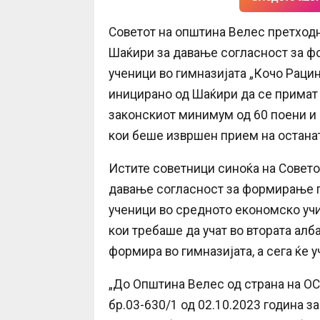
Советот на општина Велес претход
Шаќири за давање согласност за ф
ученици во гимназијата „Кочо Раци
иницирано од Шаќири да се примат 
законскиот минимум од 60 поени и 
кои беше извршен прием на остана
Истите советници синоќа на Совето
давање согласност за формирање па
ученици во средното економско учи
кои требаше да учат во втората алб
формира во гимназијата, а сега ќе 
„До Општина Велес од страна на ОС
бр.03-630/1 од 02.10.2023 година 