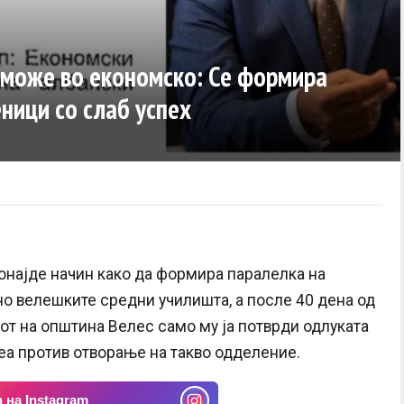
, може во економско: Се формира
ници со слаб успех
онајде начин како да формира паралелка на
но велешките средни училишта, а после 40 дена од
от на општина Велес само му ја потврди одлуката
еа против отворање на такво одделение.
 на Instagram