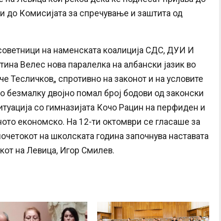
и до Комисијата за спречување и заштита од
советници на наменската коалиција СДС, ДУИ И
ина Велес нова паралелка на албански јазик во
е Тесличков„ спротивно на законот и на условите
со безмалку двојно помал број бодови од законски
итуација со гимназијата Кочо Рацин на перфиден и
ото економско. На 12-ти октомври се гласаше за
почетокот на школската година започнува наставата
кот на Левица, Игор Смилев.