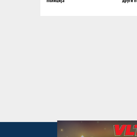
полиција
други п