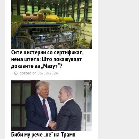
Сите цистерни со сертификат,
нема штета: Што покажуваат
доказите за „Мазут“?
posted on 06/08/2026
Биби му рече „не“ на Трамп