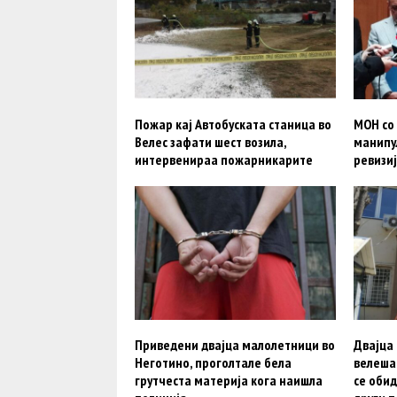
Пожар кај Автобуската станица во
МОН со
Велес зафати шест возила,
манипу
интервенираа пожарникарите
ревизи
Приведени двајца малолетници во
Двајца
Неготино, проголтале бела
велешан
грутчеста материја кога наишла
се обид