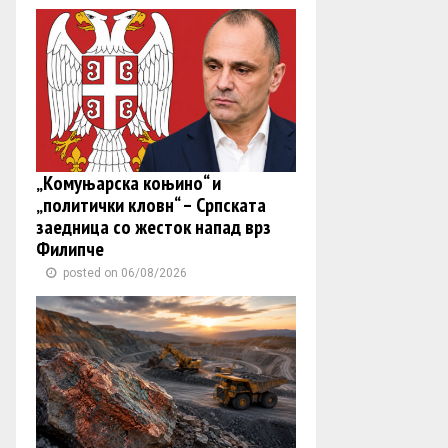
„Комуњарска коњино“ и
„политички кловн“ – Српската
заедница со жесток напад врз
Филипче
posted on 06/08/2026