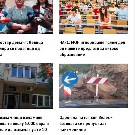
 остар демант: Левица
НАкС: МОН игнорираше голем дел
лира со податоци од
од нашите предлози за високо
ја
образование
 измамници измамиле
Одрон на патот кон Велес –
ка за околу 5.000 евра и
возилата се пропуштаат
еле да измамат уште 10
наизменично