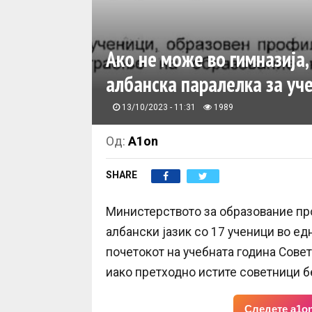
Ако не може во гимназија
албанска паралелка за уче
13/10/2023 - 11:31
1989
Од:
A1on
SHARE
Министерството за образование пр
албански јазик со 17 ученици во ед
почетокот на учебната година Совет
иако претходно истите советници б
Следете a1on