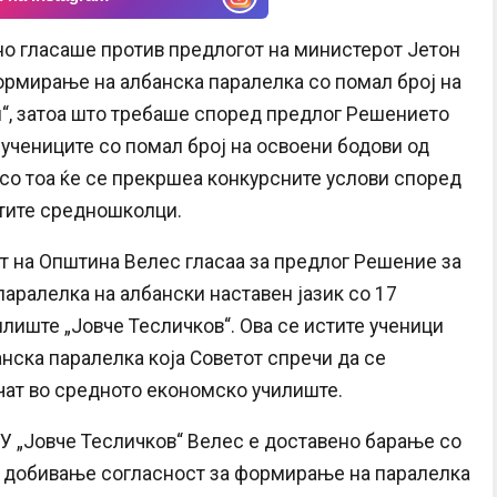
но гласаше против предлогот на министерот Јетон
ормирање на албанска паралелка со помал број на
н“, затоа што требаше според предлог Решението
учениците со помал број на освоени бодови од
со тоа ќе се прекршеа конкурсните услови според
тите средношколци.
т на Општина Велес гласаа за предлог Решение за
ралелка на албански наставен јазик со 17
лиште „Јовче Тесличков“. Ова се истите ученици
анска паралелка која Советот спречи да се
учат во средното економско училиште.
У „Јовче Тесличков“ Велес е доставено барање со
за добивање согласност за формирање на паралелка