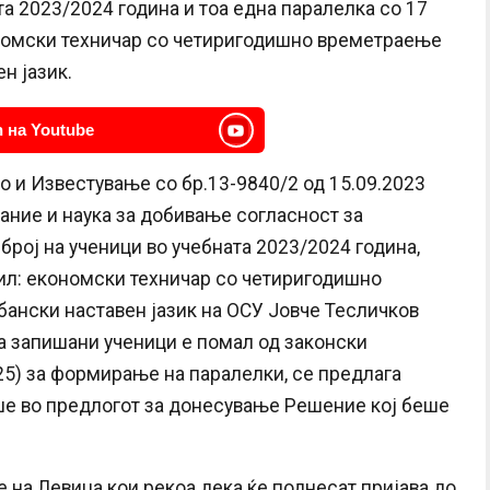
та 2023/2024 година и тоа една паралелка со 17
номски техничар со четиригодишно времетраење
н јазик.
 на Youtube
о и Известување со бр.13-9840/2 од 15.09.2023
ание и наука за добивање согласност за
рој на ученици во учебната 2023/2024 година,
ил: економски техничар со четиригодишно
ански наставен јазик на ОСУ Јовче Тесличков
на запишани ученици е помал од законски
5) за формирање на паралелки, се предлага
ше во предлогот за донесување Решение кој беше
 на Левица кои рекоа дека ќе поднесат пријава до