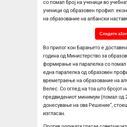
со помал број на ученици во учебна
ученици од образовен профил: еко
на образование на албански наставе
Следете a1on
Во прилог кон Барањето е доставен
година од Министерство за образов
формирање на паралелка со помал б
една паралелка од образовен проф
времетраење на образование на алб
Велес. Со оглед на тоа што бројот 
предвидениот минимум (помал од 2
донесување на ова Решение“, стое
изгласан.
Против одлуката гласаа советниците