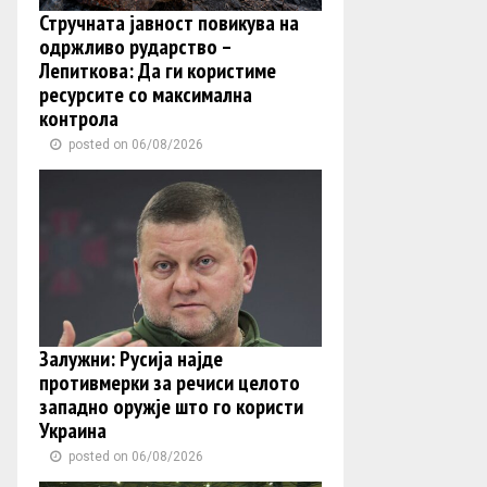
Стручната јавност повикува на
одржливо рударство –
Лепиткова: Да ги користиме
ресурсите со максимална
контрола
posted on 06/08/2026
Залужни: Русија најде
противмерки за речиси целото
западно оружје што го користи
Украина
posted on 06/08/2026