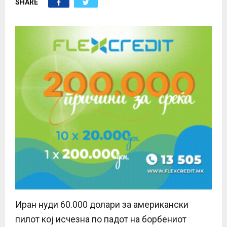
SHARE
E
N
U
Иран нуди 60.000 долари за американски
пилот кој исчезна по падот на борбениот