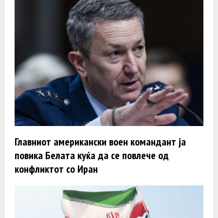
Главниот американски воен командант ја
повика Белата куќа да се повлече од
конфликтот со Иран