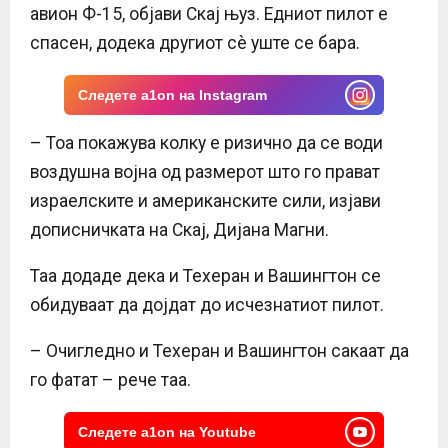
авион Ф-15, објави Скај њуз. Едниот пилот е
спасен, додека другиот сè уште се бара.
Следете a1on на Instagram
– Тоа покажува колку е ризично да се води
воздушна војна од размерот што го прават
израелските и американските сили, изјави
дописничката на Скај, Дијана Магни.
Таа додаде дека и Техеран и Вашингтон се
обидуваат да дојдат до исчезнатиот пилот.
– Очигледно и Техеран и Вашингтон сакаат да
го фатат – рече таа.
Следете a1on на Youtube