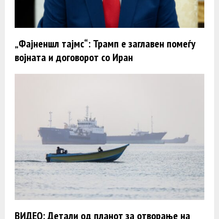
„Фајненшл тајмс“: Трамп e заглавен помеѓу
војната и договорот со Иран
ВИДЕО: Детали од планот за отворање на