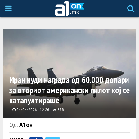
P
R
I
M
A
Иран нуди награда од 60.000 долари
за вториот американски пилот кој се
R
катапултираше
Y
04/04/2026 - 12:26
688
M
Од:
А1он