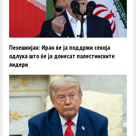
Пезешкијан: Иран ќе ја поддржи секоја
одлука што ќе ја донесат палестинските
лидери