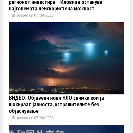
регионот инвестира – Иловица останува
најголемата неискористена можност
posted on 07/08/2026
ВИДЕО: Објавени нови НЛО снимки кои ја
шокираат јавноста, истражителите без
објаснување
posted on 07/08/2026