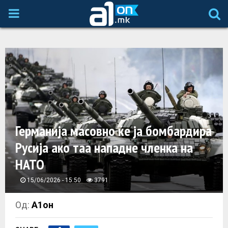
P
R
I
M
A
Германија масовно ќе ја бомбардира
Русија ако таа нападне членка на
R
НАТО
Y
15/06/2026 - 15:50
3791
M
Од:
А1он