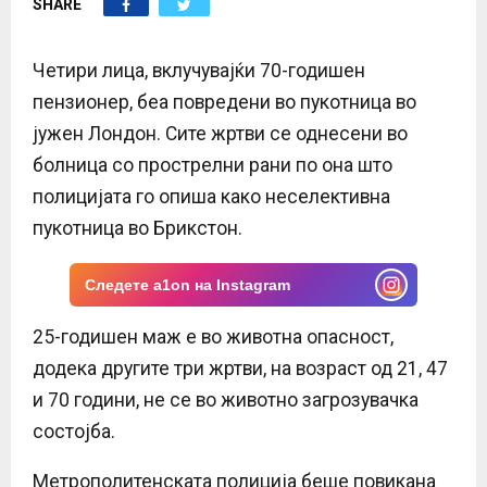
SHARE
E
N
Четири лица, вклучувајќи 70-годишен
пензионер, беа повредени во пукотница во
U
јужен Лондон. Сите жртви се однесени во
болница со прострелни рани по она што
полицијата го опиша како неселективна
пукотница во Брикстон.
Следете a1on на Instagram
25-годишен маж е во животна опасност,
додека другите три жртви, на возраст од 21, 47
и 70 години, не се во животно загрозувачка
состојба.
Метрополитенската полиција беше повикана