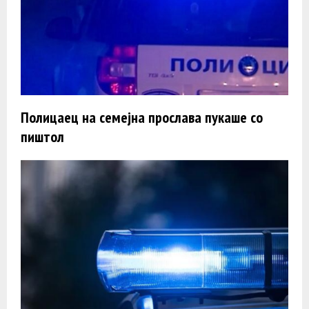
Полицаец на семејна прослава пукаше со
пиштол