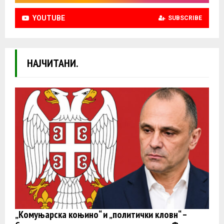
YOUTUBE
SUBSCRIBE
НАЈЧИТАНИ.
„Комуњарска коњино“ и „политички кловн“ –