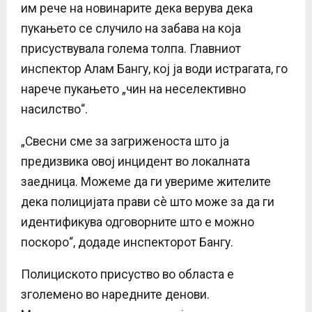
им рече на новинарите дека верува дека
пукањето се случило на забава на која
присуствувала голема толпа. Главниот
инспектор Алам Бангу, кој ја води истрагата, го
нарече пукањето „чин на неселективно
насилство“.
„Свесни сме за загриженоста што ја
предизвика овој инцидент во локалната
заедница. Можеме да ги увериме жителите
дека полицијата прави сè што може за да ги
идентификува одговорните што е можно
поскоро“, додаде инспекторот Бангу.
Полициското присуство во областа е
зголемено во наредните денови.