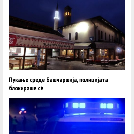
Пукање среде Башчаршија, полицијата
блокираше сè