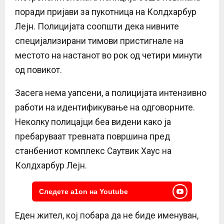
поради пријави за пукотница на Колдхарбур
Лејн. Полицијата соопшти дека нивните
специјализирани тимови пристигнале на
местото на настанот во рок од четири минути
од повикот.
Засега нема уапсени, а полицијата интензивно
работи на идентификување на одговорните.
Неколку полицајци беа видени како ја
пребаруваат тревната површина пред
станбениот комплекс Саутвик Хаус на
Колдхарбур Лејн.
Следете a1on на Youtube
Еден жител, кој побара да не биде именуван,