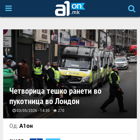
P
R
I
M
A
Четворица тешко ранети во
R
пукотница во Лондон
Y
03/05/2026 - 14:30
270
M
Од:
А1он