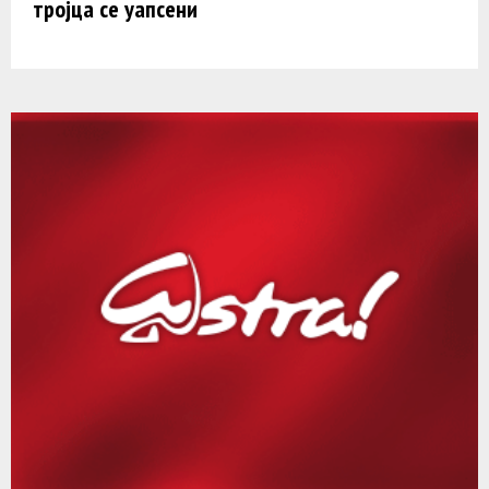
тројца се уапсени