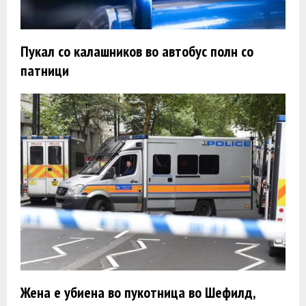
Пукал со калашников во автобус полн со
патници
Жена e убиена во пукотница во Шефилд,