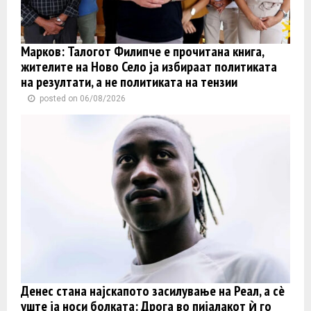
Марков: Талогот Филипче е прочитана книга,
жителите на Ново Село ја избираат политиката
на резултати, а не политиката на тензии
posted on 06/08/2026
Денес стана најскапото засилување на Реал, а сè
уште ја носи болката: Дрога во пијалакот ѝ го