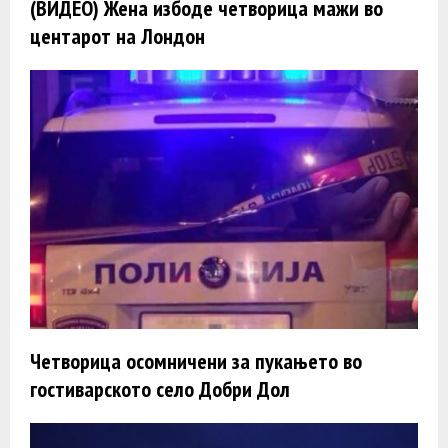
(ВИДЕО) Жена избоде четворица мажи во
центарот на Лондон
Четворица осомничени за пукањето во
гостиварското село Добри Дол