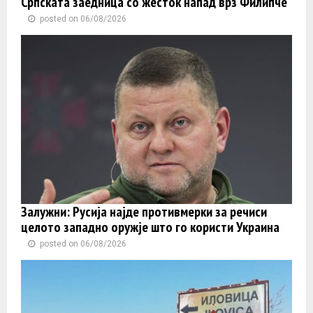
Српската заедница со жесток напад врз Филипче
posted on 06/08/2026
Залужни: Русија најде противмерки за речиси
целото западно оружје што го користи Украина
posted on 06/08/2026