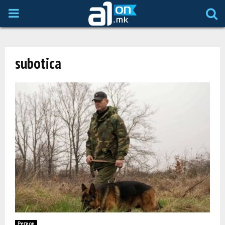
P
R
subotica
I
M
A
R
Y
M
Регион