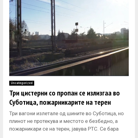
Uncategorized
Три цистерни со пропан се излизгаа во
Суботица, пожарникарите на терен
Три вагони излетале од шините во Суботица, но
плинот не протекува и местото е безбедно, а
пожарникари се на терен, јавува РТС. Се бара
начин