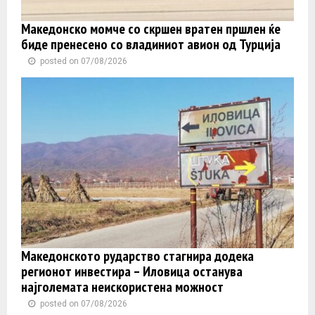
Македонско момче со скршен вратен пршлен ќе
биде пренесено со владиниот авион од Турција
posted on 07/08/2026
Македонското рударство стагнира додека
регионот инвестира – Иловица останува
најголемата неискористена можност
posted on 07/08/2026