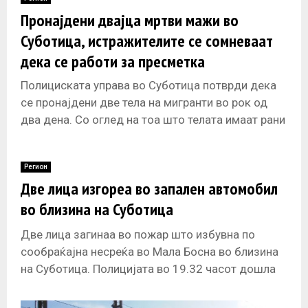
E
Пронајдени двајца мртви мажи во
Суботица, истражителите се сомневаат
N
дека се работи за пресметка
U
Полициската управа во Суботица потврди дека
се пронајдени две тела на мигранти во рок од
два дена. Со оглед на тоа што телата имаат рани
Регион
Две лица изгореа во запален автомобил
во близина на Суботица
Две лица загинаа во пожар што избувна по
сообраќајна несреќа во Мала Босна во близина
на Суботица. Полицијата во 19.32 часот дошла
на местото на