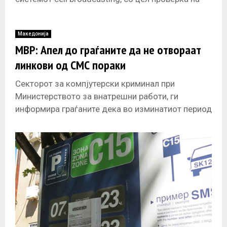
техничките можности за испраќање масовни
известувања
Македонија
МВР: Апел до граѓаните да не отвораат
линкови од СМС пораки
Секторот за компјутерски криминал при
Министерството за внатрешни работи, ги
информира граѓаните дека во изминатиот период
се забележани зголемен број случаи на
испраќање лажни SMS