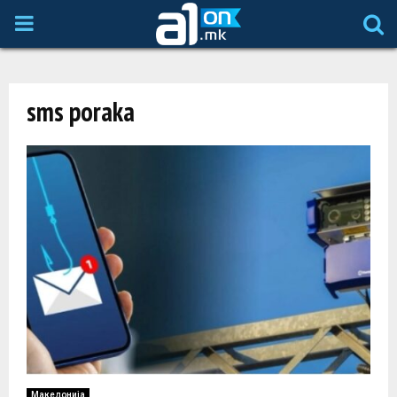
P
R
sms poraka
I
M
A
R
Y
M
Македонија