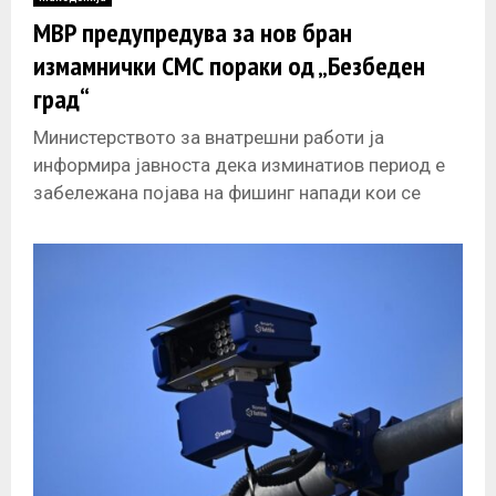
E
МВР предупредува за нов бран
измамнички СМС пораки од „Безбеден
N
град“
U
Министерството за внатрешни работи ја
информира јавноста дека изминатиов период е
забележана појава на фишинг напади кои се
изведуваат преку лажни СМС пораки,
електронски пораки,