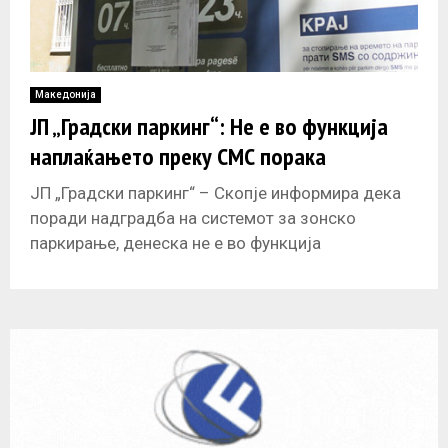
Македонија
ЈП „Градски паркинг“: Не е во функција
наплаќањето преку СМС порака
ЈП „Градски паркинг“ – Скопје информира дека
поради надградба на системот за зонско
паркирање, денеска не е во функција
наплаќањето преку СМС порака. Тоа значи