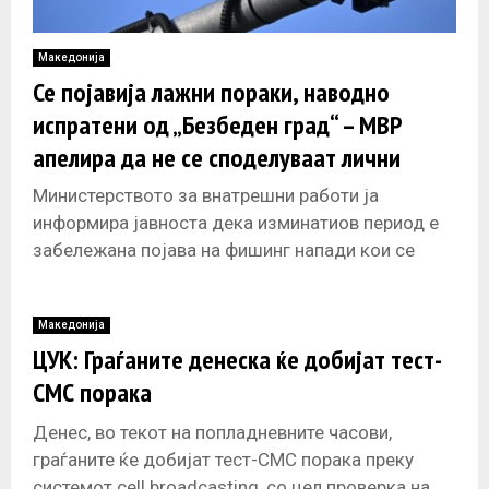
Македонија
Се појавија лажни пораки, наводно
испратени од „Безбеден град“ – МВР
апелира да не се споделуваат лични
податоци
Министерството за внатрешни работи ја
информира јавноста дека изминатиов период е
забележана појава на фишинг напади кои се
изведуваат преку лажни СМС пораки,
електронски пораки,
Македонија
ЦУК: Граѓаните денеска ќе добијат тест-
СМС порака
Денес, во текот на попладневните часови,
граѓаните ќе добијат тест-СМС порака преку
системот cell broadcasting, со цел проверка на