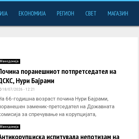
ИЈА
ЕКОНОМИЈА
РЕГИОН
СВЕТ
МАГАЗИН
Македонија
Почина поранешниот потпретседател на
ДСКС, Нури Бајрами
18/07/2026 - 12:21
На 66-годишна возраст почина Нури Бајрами,
поранешен заменик-претседател на Државната
комисија за спречување на корупцијата,
долгогодишен новинар и главен уредник на ТВ2 и
Македонија
правник по
Антикорупциска испитувала непотизам на