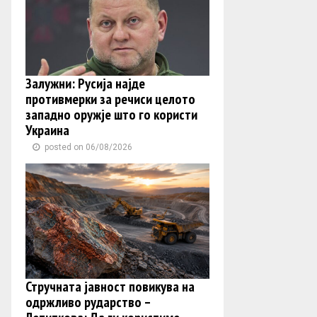
Залужни: Русија најде
противмерки за речиси целото
западно оружје што го користи
Украина
posted on 06/08/2026
Стручната јавност повикува на
одржливо рударство –