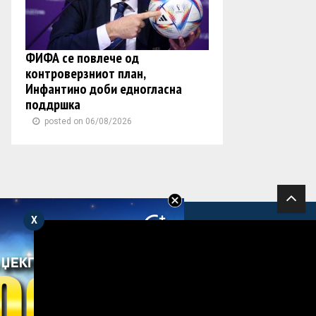
ФИФА се повлече од
контроверзниот план,
Инфантино доби едногласна
поддршка
posted on 06/08/2026
X