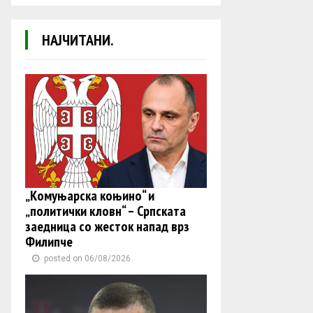
НАЈЧИТАНИ.
„Комуњарска коњино“ и
„политички кловн“ – Српската
заедница со жесток напад врз
Филипче
posted on 06/08/2026