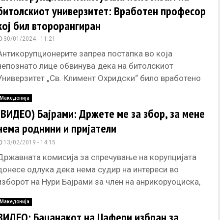
битолскиот универзитет: Вработен професор
кој бил второрангиран
30/01/2024 - 11:21
Антикорупционерите запреа постапка во која
непознато лице обвинува дека на битолскиот
Универзитет „Св. Климент Охридски“ било вработено
второрангирано лице да биде професор на факултетот
Македонија
за
(ВИДЕО) Бајрами: Држете ме за збор, за мене
нема роднини и пријатели
13/02/2019 - 14:15
Државната комисија за спречување на корупцијата
донесе одлука дека нема судир на интереси во
изборот на Нури Бајрами за член на анрикоруоциска,
кој е баџанак
Македонија
ВИДЕО: Баџанакот на Џафери избран за