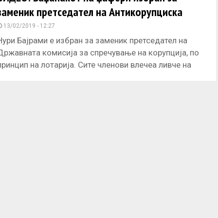
заменик претседател на Антикорупциска
13/02/2019 - 12:27
Нури Бајрами е избран за заменик претседател на
Државната комисија за спречување на корупција, по
принцип на лотарија. Сите членови влечеа ливче на
кое пишува