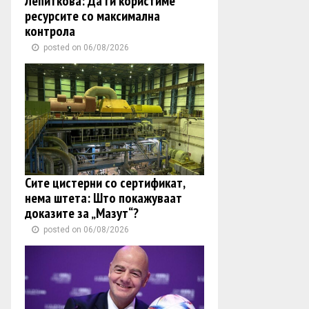
Лепиткова: Да ги користиме
ресурсите со максимална
контрола
posted on 06/08/2026
Сите цистерни со сертификат,
нема штета: Што покажуваат
доказите за „Мазут“?
posted on 06/08/2026