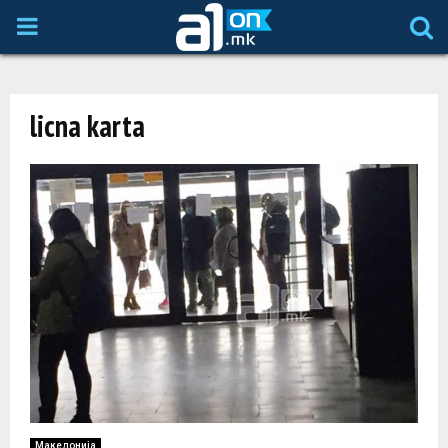
P
R
licna karta
I
M
A
R
Y
M
Македонија