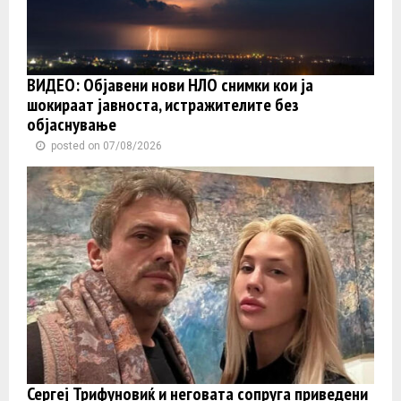
ВИДЕО: Објавени нови НЛО снимки кои ја
шокираат јавноста, истражителите без
објаснување
posted on 07/08/2026
Сергеј Трифуновиќ и неговата сопруга приведени