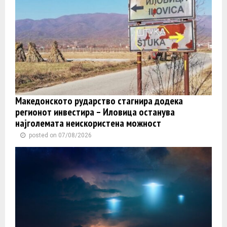
Македонското рударство стагнира додека
регионот инвестира – Иловица останува
најголемата неискористена можност
posted on 07/08/2026