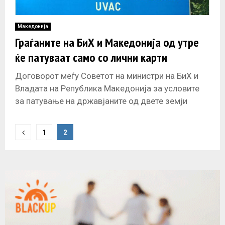
Македонија
Граѓаните на БиХ и Македонија од утре
ќе патуваат само со лични карти
Договорот меѓу Советот на министри на БиХ и
Владата на Република Македонија за условите
за патување на државјаните од двете земји
стапува во сила од
P
1
2
o
s
t
s
n