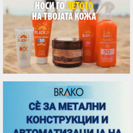
a
v
i
g
a
t
i
o
n