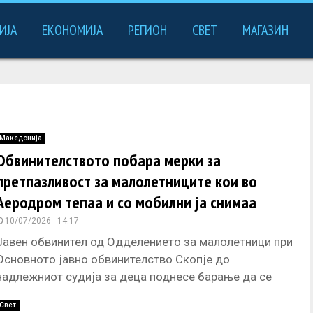
ИЈА
ЕКОНОМИЈА
РЕГИОН
СВЕТ
МАГАЗИН
Македонија
Обвинителството побара мерки за
претпазливост за малолетниците кои во
Аеродром тепаа и со мобилни ја снимаа
жртвата
10/07/2026 - 14:17
Јавен обвинител од Одделението за малолетници при
Основното јавно обвинителство Скопје до
надлежниот судија за деца поднесе барање да се
поведе подготвителна постапка против две
Свет