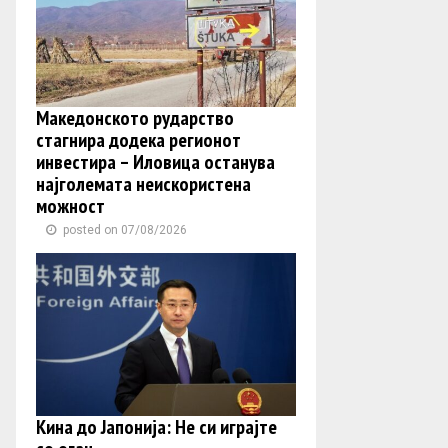
Македонското рударство
стагнира додека регионот
инвестира – Иловица останува
најголемата неискористена
можност
posted on 07/08/2026
Кина до Јапонија: Не си играјте