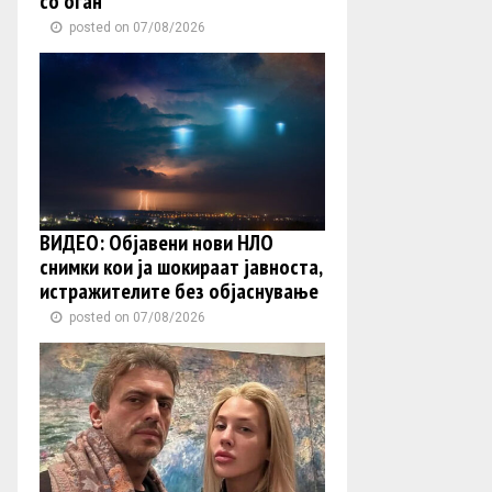
со оган
posted on 07/08/2026
ВИДЕО: Објавени нови НЛО
снимки кои ја шокираат јавноста,
истражителите без објаснување
posted on 07/08/2026