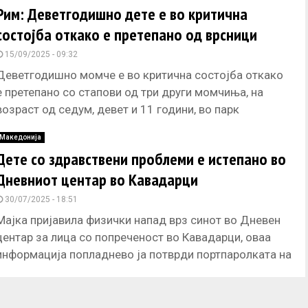
Рим: Деветгодишно дете е во критична
состојба откако е претепано од врсници
15/09/2025 - 09:32
Деветгодишно момче е во критична состојба откако
е претепано со стапови од три други момчиња, на
возраст од седум, девет и 11 години, во парк
Македонија
Дете со здравствени проблеми e истепано во
Дневниот центар во Кавадарци
30/07/2025 - 18:51
Мајка пријавила физички напад врз синот во Дневен
центар за лица со попреченост во Кавадарци, оваа
информација попладнево ја потврди портпаролката на
Секторот за внатрешни