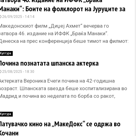
Манаки“: Боите на фолклорот на Јуруците за
мене како кинематографер беа
26/09/2025 - 14:14
највпечатливи, рече Наум Доксевски
Македонскиот филм „Диџеј Ахмет“ вечерва го
затвора 46. издание на ИФФК „Браќа Манаки“.
Денеска на прес конференција беше тимот на филмот:
Наум Доксевски, кинематографер, Ивана
Култура
Почина познатата шпанска актерка
25/08/2025 - 18:30
Актерката Вероника Ечеги почина на 42-годишна
возраст. Шпанската ѕвезда беше хоспитализирана во
Мадрид и почина во неделата по борба со ракот,
објавија локалните медиуми. Во
Култура
Патувачко кино на „МакеДокс“ се одржа во
Кочани