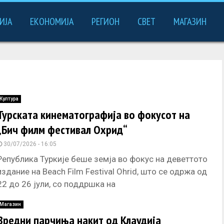
ИЈА
ЕКОНОМИЈА
РЕГИОН
СВЕТ
МАГАЗИН
Култура
Турската кинематографија во фокусот на
„Бич филм фестивал Охрид“
30/07/2026 - 16:05
Република Туркије беше земја во фокус на деветтото
издание на Beach Film Festival Ohrid, што се одржа од
22 до 26 јули, со поддршка на
Магазин
Вредни парчиња накит од Клаудија