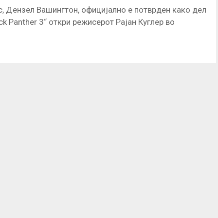
с, Дензел Вашингтон, официјално е потврден како дел
ck Panther 3“ откри режисерот Рајан Куглер во