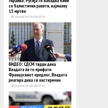
Украина: Русија го нападна Киев
со балистички ракети, најмалку
15 мртви
posted on 05/08/2026
ВИДЕО: СДСМ тврди дека
Владата ќе го прифати
Францускиот предлог, Владата
реагира дека се хистерични
posted on 05/08/2026