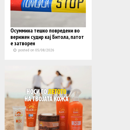
Осуммина тешко повредени во
верижен судир кај Битола, патот
е затворен
posted on 05/08/2026