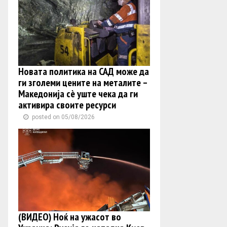
Новата политика на САД може да
ги зголеми цените на металите –
Македонија сè уште чека да ги
активира своите ресурси
posted on 05/08/2026
(ВИДЕО) Ноќ на ужасот во