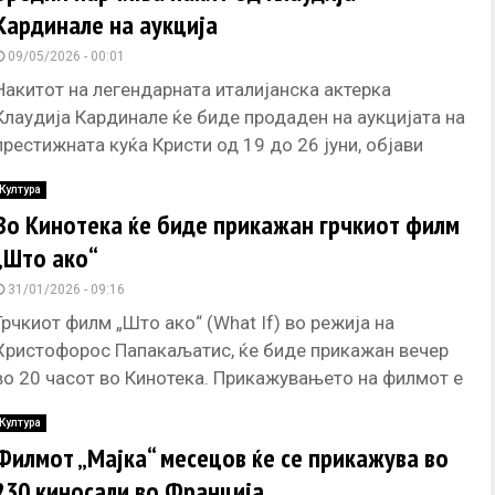
Кардинале на аукција
09/05/2026 - 00:01
Накитот на легендарната италијанска актерка
Клаудија Кардинале ќе биде продаден на аукцијата на
престижната куќа Кристи од 19 до 26 јуни, објави
нејзината ќерка Клаудија
Култура
Во Кинотека ќе биде прикажан грчкиот филм
„Што ако“
31/01/2026 - 09:16
Грчкиот филм „Што ако“ (What If) во режија на
Христофорос Папакаљатис, ќе биде прикажан вечер
во 20 часот во Кинотека. Прикажувањето на филмот е
дел
Култура
Филмот „Мајка“ месецов ќе се прикажува во
230 киносали во Франција