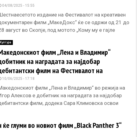
04/08/2025 - 15:55
Шестнаесетото издание на Фестивалот на креативен
документарен филм „МакеДокс“ ќе се одржи од 21 до
28 август во Скопје, под мотото „Кому му е гајле
Култура
Македонскиот филм „Лена и Владимир“
добитник на наградата за најдобар
дебитантски филм на Фестивалот на
Југоисточна Европа 2025
10/06/2025 - 17:18
Македонскиот филм „Лена и Владимир“ во режија на
Игор Алексов е добитник на наградата за најдобар
дебитантски филм, додека Сара Климовска освои
награда за најдобра
ќе глуми во новиот филм „Black Panther 3“