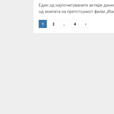
Еден од најпочитуваните актери дене
од екипата на претстојниот филм „Bla
P
1
2
…
4
o
s
t
s
n
a
v
i
g