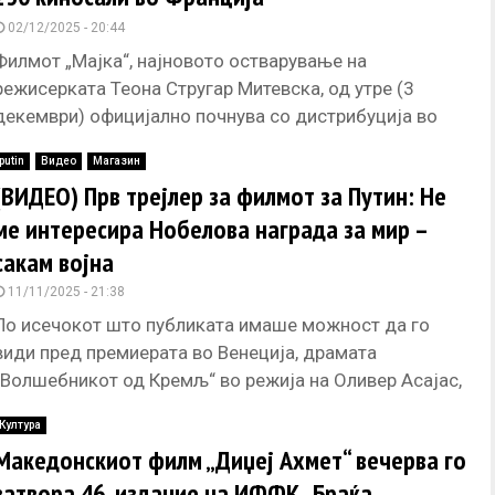
02/12/2025 - 20:44
Филмот „Мајка“, најновото остварување на
режисерката Теона Стругар Митевска, од утре (3
декември) официјално почнува со дистрибуција во
Франција. -Премиерата во Париз помина со
putin
Видео
Магазин
исклучителен
(ВИДЕО) Прв трејлер за филмот за Путин: Не
ме интересира Нобелова награда за мир –
сакам војна
11/11/2025 - 21:38
По исечокот што публиката имаше можност да го
види пред премиерата во Венеција, драмата
„Волшебникот од Кремљ“ во режија на Оливер Асајас,
за Владимир Путин,
Култура
Македонскиот филм „Диџеј Ахмет“ вечерва го
затвора 46. издание на ИФФК „Браќа