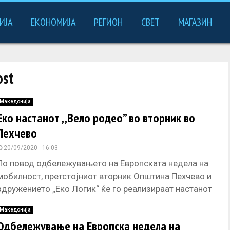
ИЈА
ЕКОНОМИЈА
РЕГИОН
СВЕТ
МАГАЗИН
ost
Македонија
Еко настанот ,,Вело родео” во вторник во
Пехчево
20/09/2020 - 16:03
По повод одбележувањето на Европската недела на
мобилност, претстојниот вторник Општина Пехчево и
здружението „Еко Логик“ ќе го реализираат настанот
„Вело училиште. Настанот како што
Македонија
Oдбележување на Европска недела на