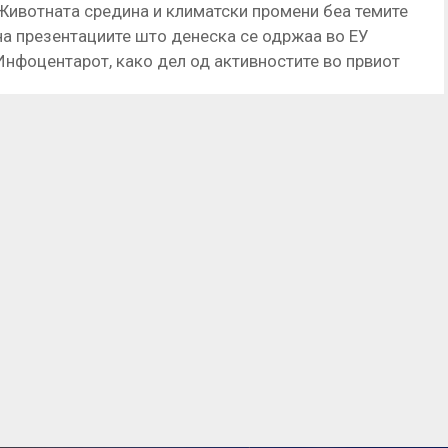
Животната средина и климатски промени беа темите
на презентациите што денеска се одржаа во ЕУ
Инфоцентарот, како дел од активностите во првиот
ден од Европската