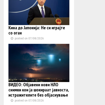
Кина до Јапонија: Не си играјте
со оган
posted on 07/08/2026
ВИДЕО: Објавени нови НЛО
снимки кои ја шокираат јавноста,
истражителите без објаснување
posted on 07/08/2026