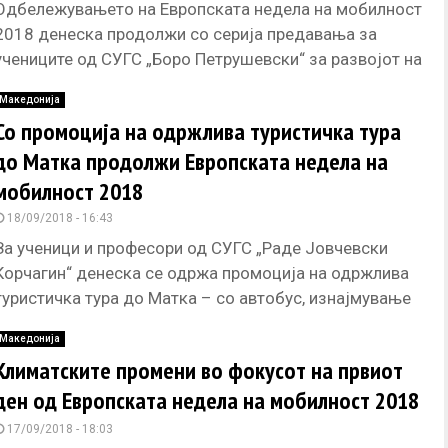
Одбележувањето на Европската недела на мобилност
2018 денеска продолжи со серија предавања за
учениците од СУГС „Боро Петрушевски“ за развојот на
велосипедскиот сообраќај во европските
Македонија
Со промоција на одржлива туристичка тура
до Матка продолжи Европската недела на
мобилност 2018
18/09/2018 - 16:43
За ученици и професори од СУГС „Раде Јовчевски
Корчагин“ денеска се одржа промоција на одржлива
туристичка тура до Матка – со автобус, изнајмување
велосипед, посета
Македонија
Климатските промени во фокусот на првиот
ден од Европската недела на мобилност 2018
17/09/2018 - 18:03