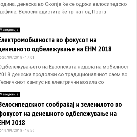
година, денеска во Скопје ќе се одржи велосипедско
дефиле. Велосипедистите ќе тргнат од Порта
„Македонија“ и ќе
Македонија
Електромобилноста во фокусот на
денешното одбележување на ЕНМ 2018
20/09/2018 - 17:01
Одбележувањето на Европската недела на мобилност
2018 денеска продолжи со традиционалниот саем во
Техничкиот кампус на електрични возила со
презентации на електроавтомобили и е-скутери, како
Македонија
Велосипедскиот сообраќај и зеленилото во
фокусот на денешното одбележување на
ЕНМ 2018
19/09/2018 - 16:56