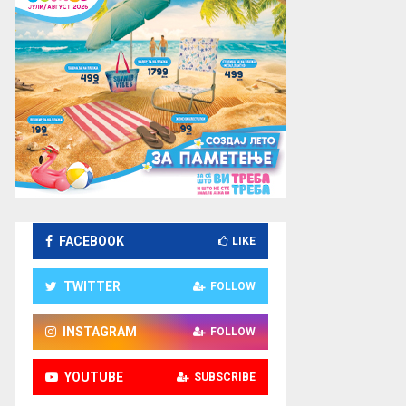
FACEBOOK
LIKE
TWITTER
FOLLOW
INSTAGRAM
FOLLOW
YOUTUBE
SUBSCRIBE