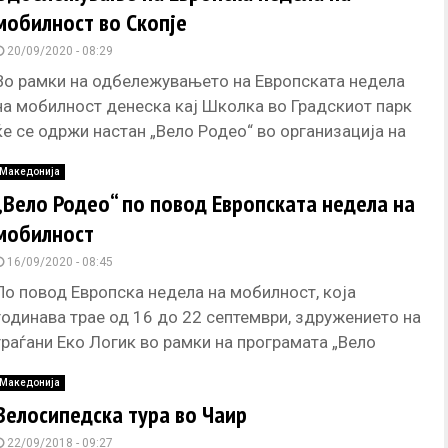
мобилност во Скопје
20/09/2020 - 08:29
Во рамки на одбележувањето на Европската недела
на мобилност денеска кај Школка во Градскиот парк
ќе се одржи настан „Вело Родео“ во организација на
здружението
Македонија
„Вело Родео“ по повод Европската недела на
мобилност
16/09/2020 - 08:45
По повод Европска недела на мобилност, која
годинава трае од 16 до 22 септември, здружението на
граѓани Еко Логик во рамки на програмата „Вело
училишта‘‘
Македонија
Велосипедска тура во Чаир
22/09/2018 - 09:27