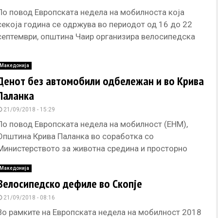
По повод Европската недела на мобилноста која
секоја година се одржува во периодот од 16 до 22
септември, општина Чаир организира велосипедска
тура која ќе
Македонија
Денот без автомобили одбележан и во Крива
Паланка
21/09/2018 - 15:29
По повод Европската недела на мобилност (ЕНМ),
Општина Крива Паланка во соработка со
Министерството за животна средина и просторно
планирање, се вклучи во настанот „Комбинирај
Македонија
Велосипедско дефиле во Скопје
21/09/2018 - 08:16
Во рамките на Европската недела на мобилност 2018