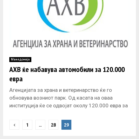
Македонија
АХВ ќе набавува автомобили за 120.000
евра
Агенцијата за храна и ветеринарство ќе го
обновува возниот парк. Од касата на оваа
институција ќе се одвојат околу 120.000 евра за
нови автомобили. До
P
1
…
28
29
o