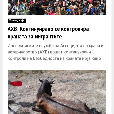
Македонија
АХВ: Континуирано се контролира
храната за мигрантите
Инспекциските служби на Агенцијата за храна и
ветеринарство (АХВ) вршат континуирани
контроли на безбедноста на храната која како
хуманитарна помош им се дели на мигрантите