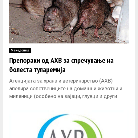
Македонија
Препораки од АХВ за спречување на
болеста туларемија
Агенцијата за храна и ветеринарство (АХВ)
апелира сопствениците на домашни животни и
миленици (особено на зајаци, глувци и други
глодари), кај надлежниот ветеринар
задолжително да