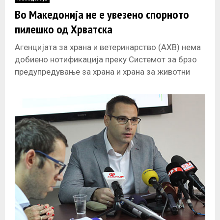
E
Во Македонија не е увезено спорното
пилешко од Хрватска
N
Агенцијата за храна и ветеринарство (АХВ) нема
U
добиено нотификација преку Системот за брзо
предупредување за храна и храна за животни
(Rapid Alert System for Food