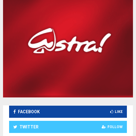
n
FACEBOOK
LIKE
TWITTER
FOLLOW