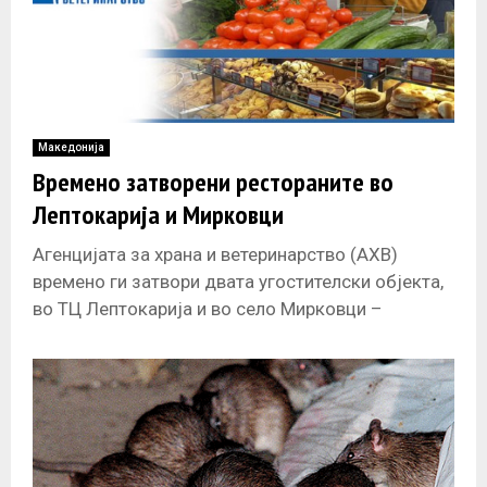
Македонија
Времено затворени рестораните во
Лептокарија и Мирковци
Агенцијата за храна и ветеринарство (АХВ)
времено ги затвори двата угостителски објекта,
во ТЦ Лептокарија и во село Мирковци –
Скопско откако доби известување од