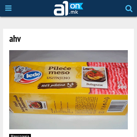
P
R
ahv
I
M
A
R
Y
M
Македонија