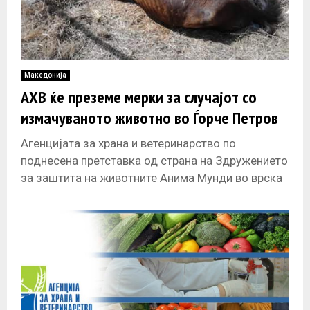
Македонија
АХВ ќе преземе мерки за случајот со
измачуваното животно во Ѓорче Петров
Агенцијата за храна и ветеринарство по
поднесена претставка од страна на Здружението
за заштита на животните Анима Мунди во врска
со мачење на животни од