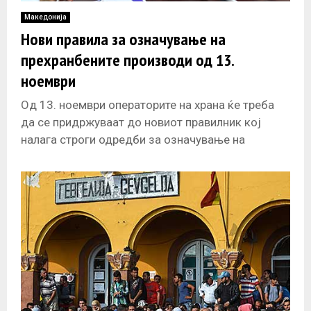
Македонија
Нови правила за означување на
прехранбените производи од 13.
ноември
Од 13. ноември операторите на храна ќе треба
да се придржуваат до новиот правилник кој
налага строги одредби за означување на
прехранбените производи. Задолжително ќе