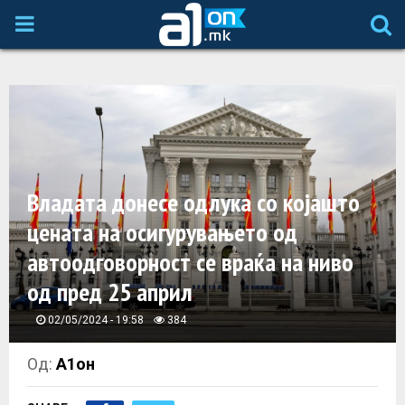
P
R
I
M
Владата донесе одлука со којашто
A
цената на осигурувањето од
автоодговорност се враќа на ниво
R
од пред 25 април
Y
02/05/2024 - 19:58
384
M
Од:
А1он