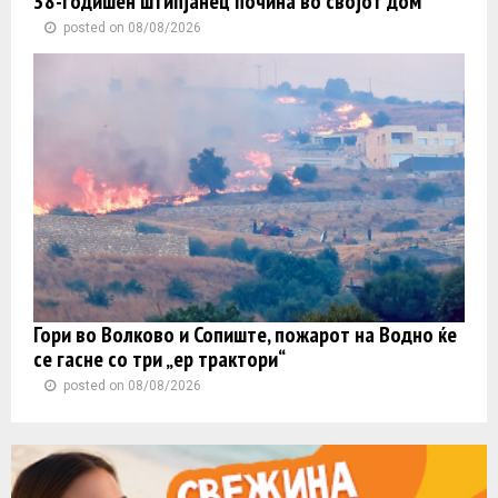
38-годишен штипјанец почина во својот дом
posted on 08/08/2026
Гори во Волково и Сопиште, пожарот на Водно ќе
се гасне со три „ер трактори“
posted on 08/08/2026