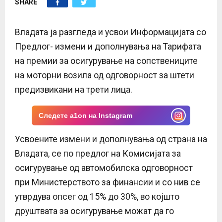
SHARE
E
N
Владата ја разгледа и усвои Информацијата со
Предлог- измени и дополнувања на Тарифата
U
на премии за осигурување на сопствениците
на моторни возила од одговорност за штети
предизвикани на трети лица.
Следете a1on на Instagram
Усвоените измени и дополнувања од страна на
Владата, се по предлог на Комисијата за
осигурување од автомобилска одговорност
при Министерството за финансии и со нив се
утврдува опсег од 15% до 30%, во којшто
друштвата за осигурување можат да го