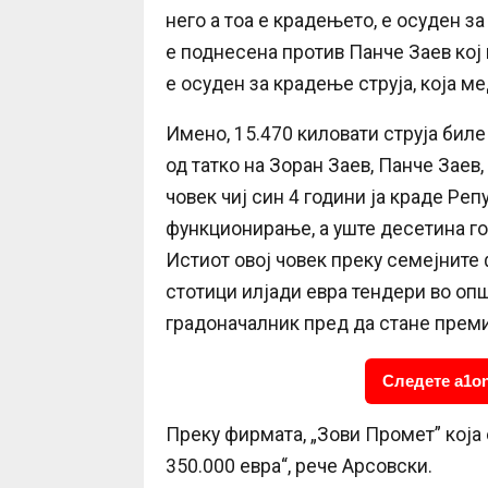
него а тоа е крадењето, е осуден за
е поднесена против Панче Заев кој 
е осуден за крадење струја, која м
Имено, 15.470 киловати струја биле
од татко на Зоран Заев, Панче Заев
човек чиј син 4 години ја краде Ре
функционирање, а уште десетина г
Истиот овој човек преку семејните
стотици илјади евра тендери во оп
градоначалник пред да стане прем
Следете a1on
Преку фирмата, „Зови Промет” која
350.000 евра“, рече Арсовски.