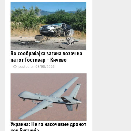
Во сообраќајка загина возач на
патот Гостивар – Кичево
posted on 08/08/2026
Украина: Не го насочивме дронот
кон Бугарија