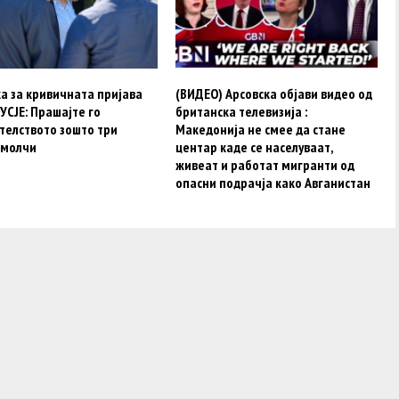
а за кривичната пријава
(ВИДЕО) Арсовска објави видео од
УСЈЕ: Прашајте го
британска телевизија :
телството зошто три
Македонија не смее да стане
 молчи
центар каде се населуваат,
живеат и работат мигранти од
опасни подрачја како Авганистан