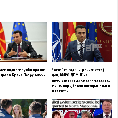
Заев поднесе тужби против
Заев: Пет години, речиси секој
трев и Бране Петрушевски
ден, ВМРО-ДПМНЕ не
престануваат да се занимаваат со
мене, ширејќи континуирани лаги
и клевети