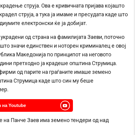
 крадење струја. Ова е кривичната пријава којашто
крадел струја, а тука ја имаме и пресудата каде што
едиумите електронски ќе ја добијат.
 украдени од страна на фамилијата Заеви, поточно
, што значи единствен и ноторен криминалец е овој
публика Македонија по принципот на неговото
одини претходно ја крадеше општина Струмица.
 фирми од парите на граѓаните имаше земено
штина Струмица каде што син му беше
иер.
 на Youtube
 е на Панче Заев има земено тендери од над