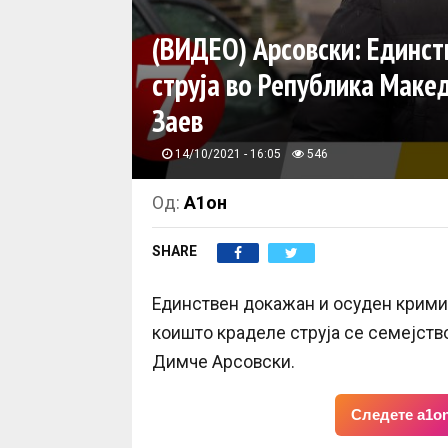
(ВИДЕО) Арсовски: Единст
струја во Република Макед
Заев
14/10/2021 - 16:05
546
Од:
А1он
SHARE
Единствен докажан и осуден крими
коишто краделе струја се семејст
Димче Арсовски.
Следете a1on