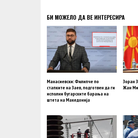
БИ МОЖЕЛО ДА ВЕ ИНТЕРЕСИРА
Манасиевски: Филипче по
Зоран 
стапките на Заев, подготвен да ги
Жан Ми
исполни бугарските барања на
штета на Македонија