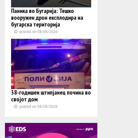
Паника во Бугарија: Тешко
вооружен дрон експлодира на
бугарска територија
posted on 08/08/2026
38-годишен штипјанец почина во
својот дом
posted on 08/08/2026