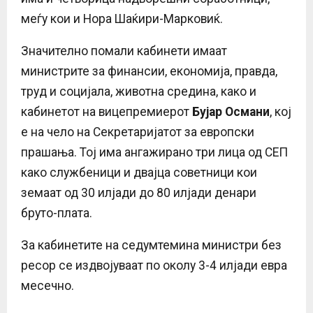
меѓу кои и Нора Шаќири-Марковиќ.
Значително помали кабинети имаат
министрите за финансии, економија, правда,
труд и социјала, животна средина, како и
кабинетот на вицепремиерот
Бујар Османи
, кој
е на чело на Секретаријатот за европски
прашања. Тој има ангажирано три лица од СЕП
како службеници и двајца советници кои
земаат од 30 илјади до 80 илјади денари
бруто-плата.
За кабинетите на седумтемина министри без
ресор се издвојуваат по околу 3-4 илјади евра
месечно.