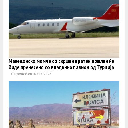
Македонско момче со скршен вратен пршлен ќе
биде пренесено со владиниот авион од Турција
posted on 07/08/2026