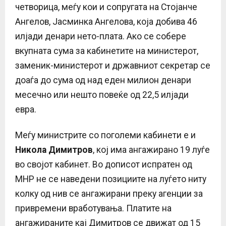
четворица, меѓу кои и сопругата на Стојанче
Ангелов, Јасминка Ангелова, која добива 46
илјади денари нето-плата. Ако се собере
вкупната сума за кабинетите на министерот,
заменик-министерот и државниот секретар се
доаѓа до сума од над еден милион денари
месечно или нешто повеќе од 22,5 илјади
евра.
Меѓу министрите со поголеми кабинети е и
Никола Димитров
, кој има ангажирано 19 луѓе
во својот кабинет. Во дописот испратен од
МНР не се наведени позициите на луѓето ниту
колку од нив се ангажирани преку агенции за
привремени вработувања. Платите на
ангажираните кај Димитров се движат од 15