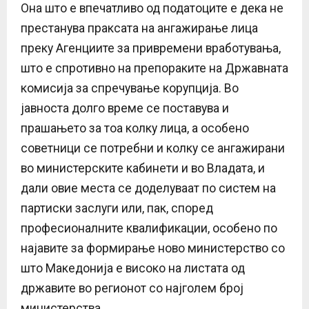
Она што е впечатливо од податоците е дека не
престанува праксата на ангажирање лица
преку Агенциите за привремени вработувања,
што е спротивно на препораките на Државната
комисија за спречување корупција. Во
јавноста долго време се поставува и
прашањето за тоа колку лица, а особено
советници се потребни и колку се ангажирани
во министерските кабинети и во Владата, и
дали овие места се доделуваат по систем на
партиски заслуги или, пак, според
професионалните квалификации, особено по
најавите за формирање ново министерство со
што Македонија е високо на листата од
државите во регионот со најголем број
министерства.