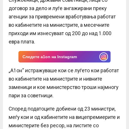
E
договор за дело и луѓе ангажирани преку
агенции за привремени вработувања работат
N
во кабинетите на министрите, a месечните
U
приходи им изнесуваат од 200 до над 1.000
евра плата.
Следете a1on на Instagram
„А1он“ истражуваше кои се луѓето кои работат
во кабинетите на министрите и нивните
заменици и кое министерство троши најмногу
пари за советници.
Според податоците добиени од 23 министри,
меѓу кои и од кабинетите на вицепремиерите и
министерите без ресор, на листите со