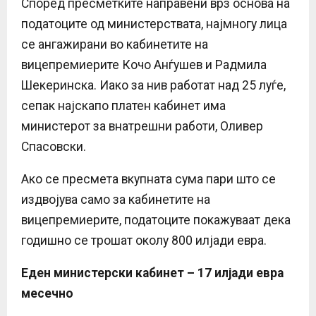
Според пресметките направени врз основа на
податоците од министерствата, најмногу лица
се ангажирани во кабинетите на
вицепремиерите Кочо Анѓушев и Радмила
Шекеринска. Иако за нив работат над 25 луѓе,
сепак најскапо платен кабинет има
министерот за внатрешни работи, Оливер
Спасовски.
Ако се пресмета вкупната сума пари што се
издвојува само за кабинетите на
вицепремиерите, податоците покажуваат дека
годишно се трошат околу 800 илјади евра.
Еден министерски кабинет – 17 илјади евра
месечно