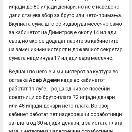
илјади до 80 илјади денари, но не е наведено
дали станува збор за бруто или нето-примања.
Вкупната сума што се издвојува месечно само
за кабинетот на Димитров е околу 14 илјади
евра, но ако се додадат парите за кабинетите
на заменик-министерот и државниот секретар
сумата надминува 17 илјади евра месечно.
Веднаш по него е и министерот за култура во
оставка
Асаф Адеми
каде во кабинетот
работат 11 луѓе. Тројца од нив се посебни
советници со бруто-плата 72 илјади денари
или 48 илјади денари нето-плата. Во овој
кабинет работат пет надворешни соработници
за плата од 30 илјади денари, а за истата плата
има и четворица надворешни соработници,