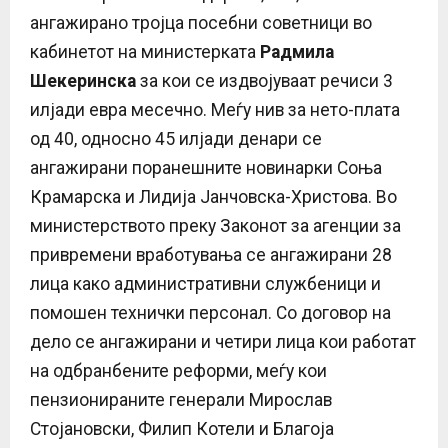
ангажирано тројца посебни советници во
кабинетот на министерката
Радмила
Шекеринска
за кои се издвојуваат речиси 3
илјади евра месечно. Меѓу нив за нето-плата
од 40, односно 45 илјади денари се
ангажирани поранешните новинарки Соња
Крамарска и Лидија Јанчовска-Христова. Во
министерството преку Законот за агенции за
привремени вработувања се ангажирани 28
лица како административни службеници и
помошен технички персонал. Со договор на
дело се ангажирани и четири лица кои работат
на одбранбените реформи, меѓу кои
пензионираните генерали Мирослав
Стојановски, Филип Котели и Благоја