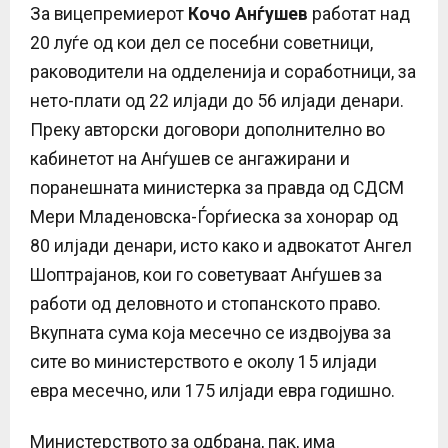
За вицепремиерот
Кочо Анѓушев
работат над
20 луѓе од кои дел се посебни советници,
раководители на одделенија и соработници, за
нето-плати од 22 илјади до 56 илјади денари.
Преку авторски договори дополнително во
кабинетот на Анѓушев се ангажирани и
поранешната министерка за правда од СДСМ
Мери Младеновска-Ѓорѓиеска за хонорар од
80 илјади денари, исто како и адвокатот Ангел
Шоптрајанов, кои го советуваат Анѓушев за
работи од деловното и стопанското право.
Вкупната сума која месечно се издвојува за
сите во министерството е околу 15 илјади
евра месечно, или 175 илјади евра годишно.
Министерството за одбрана, пак, има