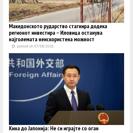
Македонското рударство стагнира додека
регионот инвестира – Иловица останува
најголемата неискористена можност
posted on 07/08/2026
Кина до Јапонија: Не си играјте со оган