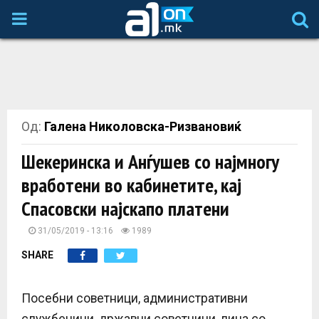
P
R
I
Од:
Галена Николовска-Ризвановиќ
M
Шекеринска и Анѓушев со најмногу
A
вработени во кабинетите, кај
Спасовски најскапо платени
R
31/05/2019 - 13:16
1989
Y
SHARE
M
Посебни советници, административни
службеници, државни советници, лица со