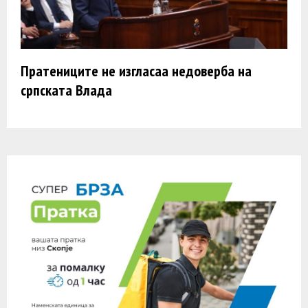
Пратениците не изгласаа недоверба на
српската Влада