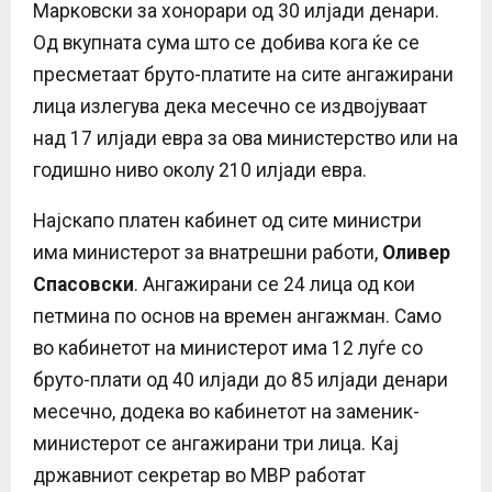
Марковски за хонорари од 30 илјади денари.
Од вкупната сума што се добива кога ќе се
пресметаат бруто-платите на сите ангажирани
лица излегува дека месечно се издвојуваат
над 17 илјади евра за ова министерство или на
годишно ниво околу 210 илјади евра.
Најскапо платен кабинет од сите министри
има министерот за внатрешни работи,
Оливер
Спасовски
. Ангажирани се 24 лица од кои
петмина по основ на времен ангажман. Само
во кабинетот на министерот има 12 луѓе со
бруто-плати од 40 илјади до 85 илјади денари
месечно, додека во кабинетот на заменик-
министерот се ангажирани три лица. Кај
државниот секретар во МВР работат