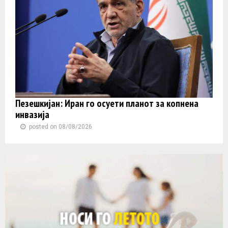
Пезешкијан: Иран го осуети планот за копнена
инвазија
posted on 08/08/2026