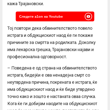
кажа Трајановски.
Следете a1on на Youtube
Тој повтори дека обвинителството повело
истрага и обдукцискиот наод ќе ги покаже
причините за смртта на родилката. Доколку
има лекарска грешка, Трајановски најави и
професионална одговорност.
– Поведена е од страна на обвинителството
истрага, бидејќи е ова ненадејна смрт со
неутврдена причина, покрената е истрага, ќе
има обдукцискиот наод и ќе биде утврдено
точно како и зошто е настаната оваа случка.
Кога ќе ги добијам наодите на обдукцискиот