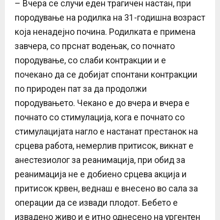
– Вчера се случи еден трагичен настан, при
породување на родилка на 31-годишна возраст
која ненадејно почина. Родилката е примена
завчера, со прснат водењак, со почнато
породување, со слаби контракции и е
почекано да се добијат спонтани контракции
по природен пат за да продолжи
породувањето. Чекано е до вчера и вчера е
почнато со стимулација, кога е почнато со
стимулацијата нагло е настанат престанок на
срцева работа, немерлив притисок, викнат е
анестезиолог за реанимација, при обид за
реанимација не е добиено срцева акција и
притисок крвен, веднаш е внесено во сала за
операции да се извади плодот. Бебето е
извадено живо и е итно однесено на ургентен