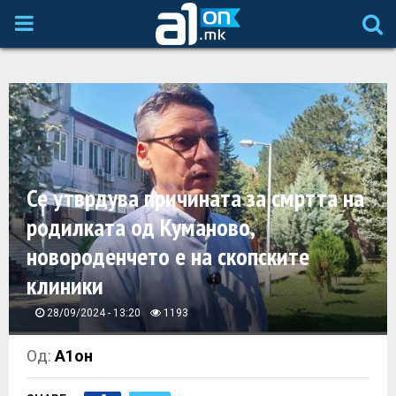
P
R
I
M
Се утврдува причинaтa за смртта на
A
родилката од Куманово,
новороденчето e на скопските
R
клиники
Y
28/09/2024 - 13:20
1193
M
Од:
А1он