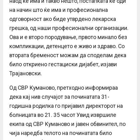
наод ќе има и такво нешто, постапката ќе оди
на начин што ќе има и професионална
одговорност ако биде утврдено лекарска
грешка, од наши професионални организации.
Ова и е второ породување, првото минало без
компликации, детенцето е живо и здраво. Со
втората бременост можам да споделам дека
било откриено гестациски дијабет, изјави
Трајановски.
Од СВР Куманово, претходно информираа
дека кај нив случајот за починатата 31-
годишна родилка го пријавил директорот на
болницата во 21. 35 часот Увид извршиле
екипа од СВР Куманово и јавен обвинител, по
чија наредба телото на починатата било