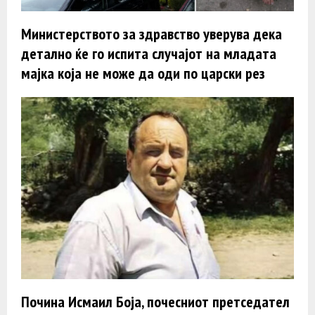
Министерството за здравство уверува дека
детално ќе го испита случајот на младата
мајка која не може да оди по царски рез
Почина Исмаил Боја, почесниот претседател