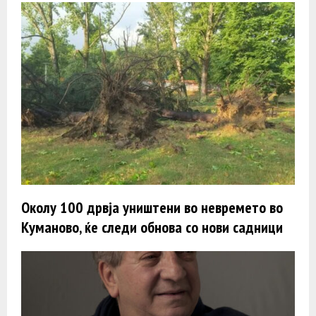
Околу 100 дрвја уништени во невремето во
Куманово, ќе следи обнова со нови садници