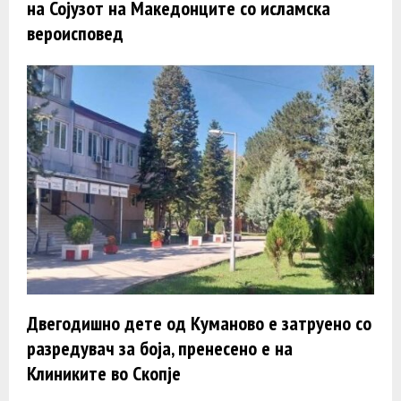
на Сојузот на Македонците со исламска
вероисповед
Двегодишно дете од Куманово е затруено со
разредувач за боја, пренесено е на
Клиниките во Скопје