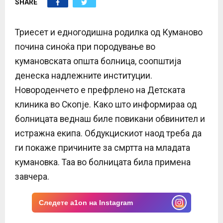
SHARE
E
N
Триесет и едногодишна родилка од Куманово
почина синоќа при породување во
U
кумановската општа болница, соопштија
денеска надлежните институции.
Новороденчето е префрлено на Детската
клиника во Скопје. Како што информираа од
болницата веднаш биле повикани обвинител и
истражна екипа. Обдукцискиот наод треба да
ги покаже причините за смртта на младата
кумановка. Таа во болницата била примена
завчера.
Следете a1on на Instagram