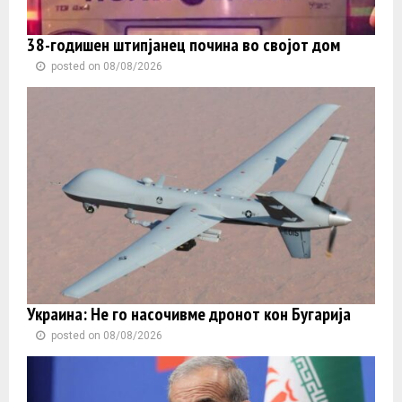
38-годишен штипјанец почина во својот дом
posted on 08/08/2026
Украина: Не го насочивме дронот кон Бугарија
posted on 08/08/2026