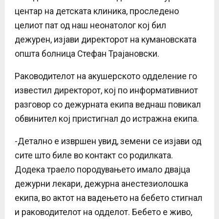
центар на детската клиника, проследено
целиот пат од наш неонатолог кој бил
дежурен, изјави директорот на кумановската
општа болница Стефан Трајановски.
Раководителот на акушерското одделение го
известил директорот, кој по информативниот
разговор со дежурната екипа веднаш повикал
обвинител кој пристигнал до истражна екипа.
-Детално е извршен увид, земени се изјави од
сите што биле во контакт со родилката.
Додека траело породувањето имало двајца
дежурни лекари, дежурна анестезиолошка
екипа, во актот на вадењето на бебето стигнал
и раководителот на одделот. Бебето е живо,