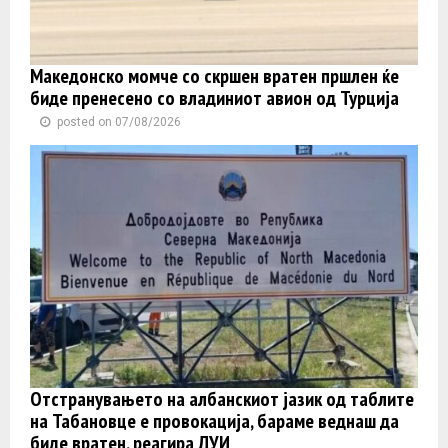
Македонско момче со скршен вратен пршлен ќе
биде пренесено со владиниот авион од Турција
posted on 07/08/2026
Отстранувањето на албанскиот јазик од таблите
на Табановце е провокација, бараме веднаш да
биде вратен, реагира ДУИ