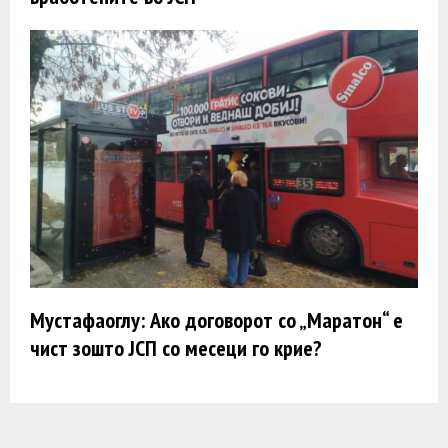
Мустафаоглу: Ако договорот со „Маратон“ е
чист зошто ЈСП со месеци го крие?