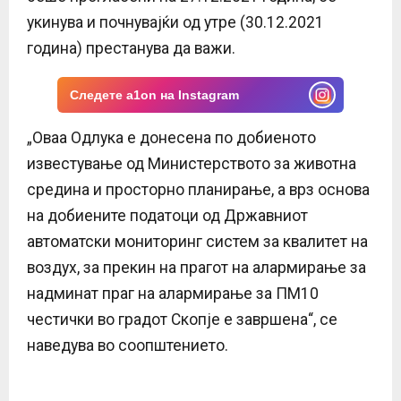
E
укинува и почнувајќи од утре (30.12.2021
година) престанува да важи.
N
Следете a1on на Instagram
U
„Оваа Одлука е донесенa по добиеното
известување од Министерството за животна
средина и просторно планирање, а врз основа
на добиените податоци од Државниот
автоматски мониторинг систем за квалитет на
воздух, за прекин на прагот на алармирање за
надминат праг на алармирање за ПМ10
честички во градот Скопје е завршена“, се
наведува во соопштението.