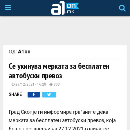
P
R
I
Од:
А1он
M
Се укинува мерката за бесплатен
A
автобуски превоз
R
29/12/2021 - 16:28
303
SHARE
Y
Град Скопје ги информира граѓаните дека
M
мерката за бесплатен автобуски превоз, која
беше прогласени на 27.12.2021 година, се