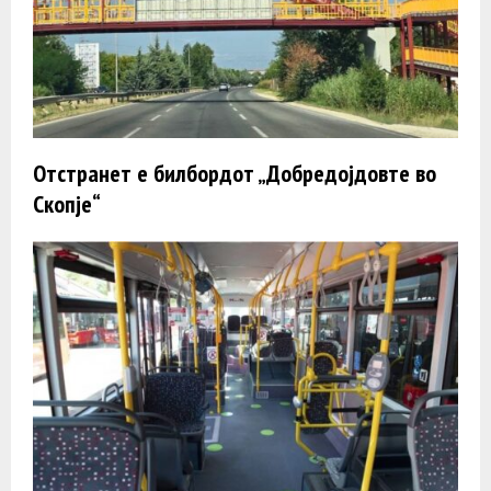
Отстранет e билбордот „Добредојдовте во
Скопје“