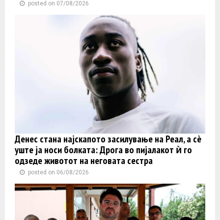
posted on 07/08/2026
Денес стана најскапото засилување на Реал, а сè
уште ја носи болката: Дрога во пијалакот ѝ го
одзеде животот на неговата сестра
posted on 06/08/2026