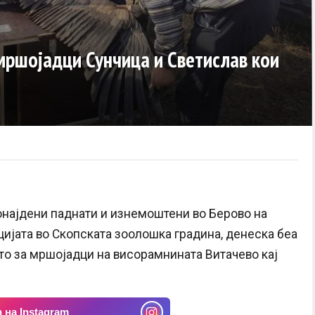
мршојадци Сунчица и Светислав кои
онајдени паднати и изнемоштени во Берово на
цијата во Скопската зоолошка градина, денеска беа
то за мршојадци на висорамнината Витачево кај
 на Instagram