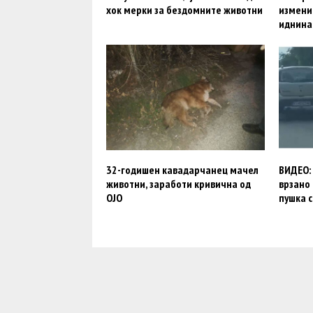
хок мерки за бездомните животни
измени 
иднина
32-годишен кавадарчанец мачел
ВИДЕО: 
животни, заработи кривична од
врзано 
ОЈО
пушка 