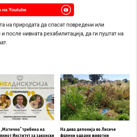
 на Youtube
ита на природата да спасат повредени или
и после нивната рехабилитација, да ги пуштат на
ат.
 „Матично“ трибина на
На дива депонија во Лисиче
лниот Институт за законски
фрлени одрани животни