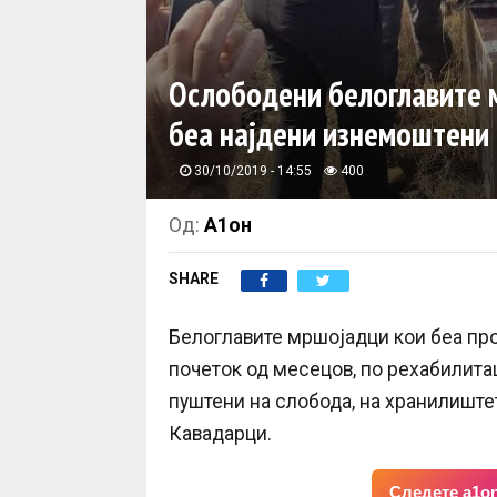
Ослободени белоглавите 
беа најдени изнемоштени
30/10/2019 - 14:55
400
Од:
А1он
SHARE
Белоглавите мршојадци кои беа пр
почеток од месецов, по рехабилита
пуштени на слобода, на хранилиште
Кавадарци.
Следете a1on