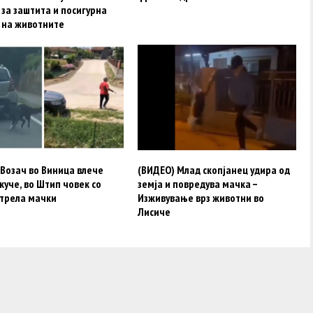
за заштита и посигурна
 на животните
Возач во Виница влече
(ВИДЕО) Млад скопјанец удира од
куче, во Штип човек со
земја и повредува мачка –
стрела мачки
Изживување врз животни во
Лисиче