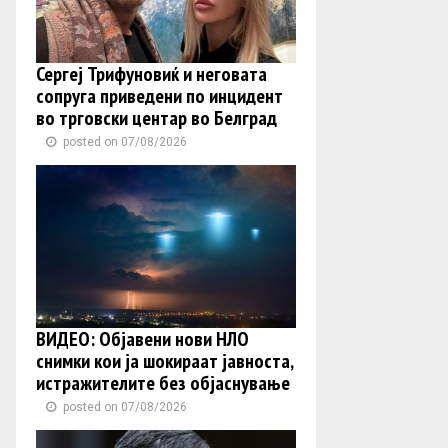
Сергеј Трифуновиќ и неговата
сопруга приведени по инцидент
во трговски центар во Белград
posted on 07/08/2026
ВИДЕО: Објавени нови НЛО
снимки кои ја шокираат јавноста,
истражителите без објаснување
posted on 07/08/2026