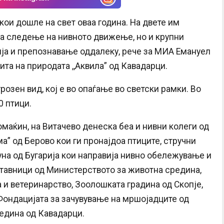
 кои дошле на свет оваа година. На двете им
за следење на нивното движење, но и крупни
ја и препознавање оддалеку, рече за МИА Емануел
та на природата ,,Аквила” од Кавадарци.
грозен вид, кој е во опаѓање во светски рамки. Во
0 птици.
маќин, на Витачево денеска беа и нивни колеги од
а” од Берово кои ги пронајдоа птиците, стручни
уна од Бугарија кои направија нивно обележување и
тавници од Министерството за животна средина,
а и ветеринарство, Зоолошката градина од Скопје,
ондацијата за зачувување на мршојадците од
едина од Кавадарци.