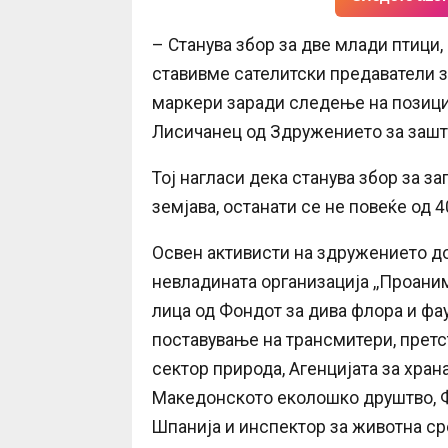
– Станува збор за две млади птици,
ставивме сателитски предаватели 
маркери заради следење на позици
Лисичанец од Здружението за зашти
Тој нагласи дека станува збор за за
земјава, останати се не повеќе од 4
Освен активисти на здружението до
невладината организација ,,Проаним
лица од Фондот за дива флора и фа
поставување на трансмитери, претс
сектор природа, Агенцијата за хран
Македонското еколошко друштво, Ф
Шпанија и инспектор за животна ср