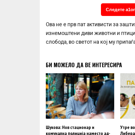
Следете a1on
Ова не е прв пат активисти за зашт
изнемоштени диви животни и птици 
слобода, во светот на кој му припаѓа
БИ МОЖЕЛО ДА ВЕ ИНТЕРЕСИРА
Шукова: Нов стационар и
Утре во
комунална полиција наместо ад-
Либера