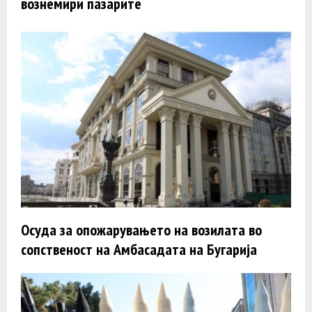
вознемири пазарите
Oсудa за опожарувањето на возилата во
сопственост на Амбасадата на Бугарија