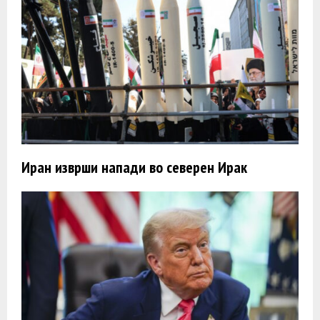
Иран изврши напади во северен Ирак