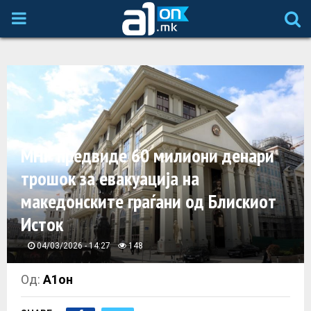
P
R
I
M
МНР предвиде 60 милиони денари
A
трошок за евакуација на
македонските граѓани од Блискиот
R
Исток
Y
04/03/2026 - 14:27
148
M
Од:
А1он