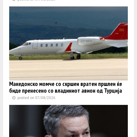
Македонско момче со скршен вратен пршлен ќе
биде пренесено со владиниот авион од Турција
posted on 07/08/2026