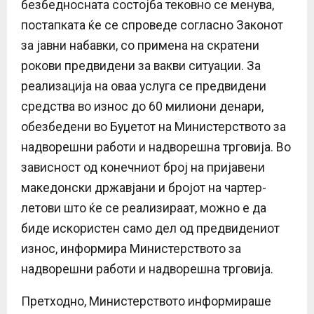
безбедносната состојба тековно се менува,
постапката ќе се спроведе согласно Законот
за јавни набавки, со примена на скратени
рокови предвидени за вакви ситуации. За
реализација на оваа услуга се предвидени
средства во износ до 60 милиони денари,
обезбедени во Буџетот на Министерството за
надворешни работи и надворешна трговија. Во
зависност од конечниот број на пријавени
македонски државјани и бројот на чартер-
летови што ќе се реализираат, можно е да
биде искористен само дел од предвидениот
износ, информира Министерството за
надворешни работи и надворешна трговија.
Претходно, Министерството информираше