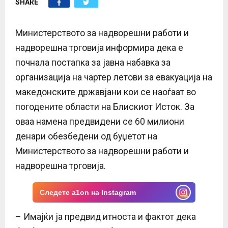
SHARE
E
N
Министерството за надворешни работи и
надворешна трговија информира дека е
U
почнала постапка за јавна набавка за
организација на чартер летови за евакуација на
македонските државјани кои се наоѓаат во
погодените области на Блискиот Исток. За
оваа намена предвидени се 60 милиони
денари обезбедени од буџетот на
Министерството за надворешни работи и
надворешна трговија.
Следете a1on на Instagram
– Имајќи ја предвид итноста и фактот дека