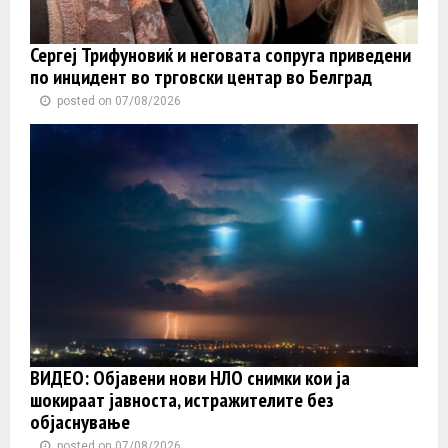
Сергеј Трифуновиќ и неговата сопруга приведени
по инцидент во трговски центар во Белград
posted on 07/08/2026
ВИДЕО: Објавени нови НЛО снимки кои ја
шокираат јавноста, истражителите без
објаснување
posted on 07/08/2026