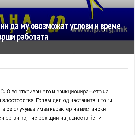
ии да му овозможат услови и време
аврши работата
 СЈО во откривањето и санкционирањето на
злосторства. Голем дел од настаните што ги
га се случуваа имаа карактер на вистински
орган кој тие реакции на јавноста ќе ги