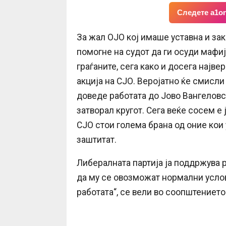
Следете a1on
За жал ОЈО кој имаше уставна и зак
помогне на судот да ги осуди мафи
граѓаните, сега како и досега најве
акција на СЈО. Веројатно ќе смисли 
доведе работата до Јово Вангеловс
затворал кругот. Сега веќе сосем 
СЈО стои голема брана од оние кои 
заштитат.
Либералната партија ја поддржува 
да му се овозможат нормални услов
работата“, се вели во соопштението