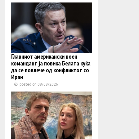
Главниот американски воен
командант ја повика Белата куќа
да се повлече од конфликтот со
Иран
posted on 08/08/2026