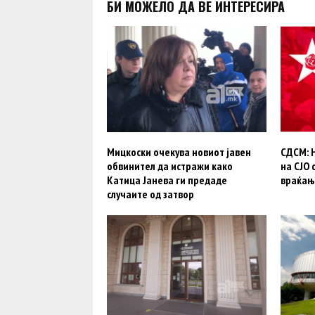
БИ МОЖЕЛО ДА ВЕ ИНТЕРЕСИРА
Мицкоски очекува новиот јавен
СДСМ: 
обвинител да истражи како
на СЈО 
Катица Јанева ги предаде
враќањ
случаите од затвор