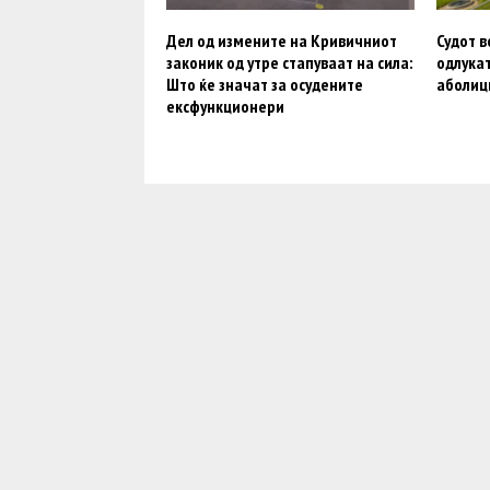
Дел од измените на Кривичниот
Судот в
законик од утре стапуваат на сила:
одлука
Што ќе значат за осудените
аболиц
ексфункционери