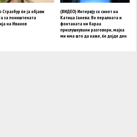
о Стразбур ќе ја објави
(ВИДЕО) Интервју со синот на
та за поништената
Катица Јанева: Во пералната и
ија на Иванов
фонтаната ни бараа
прислушкувани разговори, мајка
ми има што да каже, ќе дојде ден