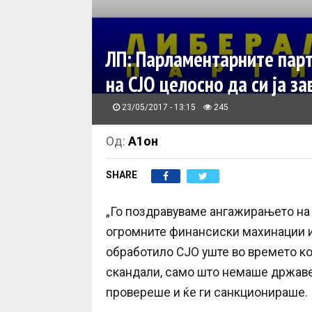
ЛП: Парламентарните парт
на СЈО целосно да си ја з
23/05/2017 - 13:15
245
Од:
А1он
SHARE
„Го поздравуваме ангажирањето на
огромните финансиски махинации и 
обработило СЈО уште во времето ко
скандали, само што немаше државен 
провереше и ќе ги санкционираше.