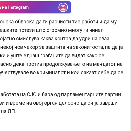
 на Instagram
онска обврска да ги расчисти тие работи и да му
јашките потези што огромно многу ги чинат
ројатно смислува каква контра да удри на оваа
некој нов чекор за заштита на законитоста, па да ја
ки и уште еднаш граѓаните да видат како се
е јасно дека против продолжувањето на мандатот на
учествувале во криминалот и кои сакаат себе да се
работата на СЈО и бара од парламентарните партии
и и време на овој орган целосно да си ја заврши
 на ЛП.