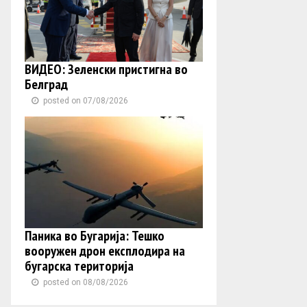
ВИДЕО: Зеленски пристигна во
Белград
posted on 07/08/2026
Паника во Бугарија: Тешко
вооружен дрон експлодира на
бугарска територија
posted on 08/08/2026