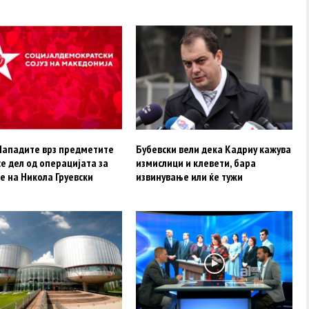
Нападите врз предметите
Бубевски вели дека Кадриу кажува
се дел од операцијата за
измислици и клевети, бара
е на Никола Груевски
извинување или ќе тужи