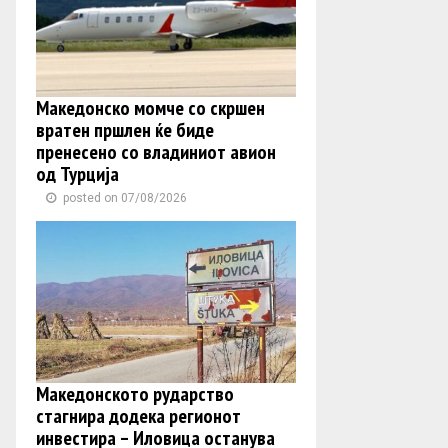
Македонско момче со скршен
вратен пршлен ќе биде
пренесено со владиниот авион
од Турција
posted on 07/08/2026
Македонското рударство
стагнира додека регионот
инвестира – Иловица останува