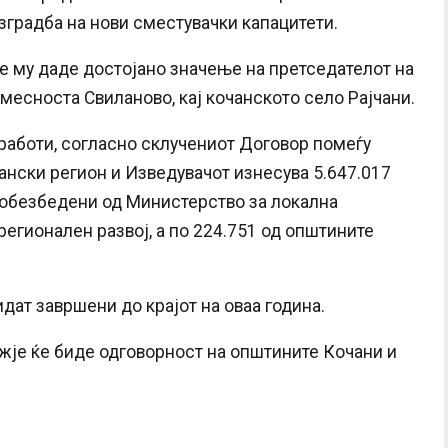
зградба на нови сместувачки капацитети.
 му даде достојано значење на претседателот на
месноста Свиланово, кај кочанското село Рајчани.
работи, согласно склучениот Договор помеѓу
ански регион и Изведувачот изнесува 5.647.017
е обезбедени од Министерство за локална
егионален развој, а по 224.751 од општините
дат завршени до крајот на оваа година.
је ќе биде одговорност на општините Кочани и