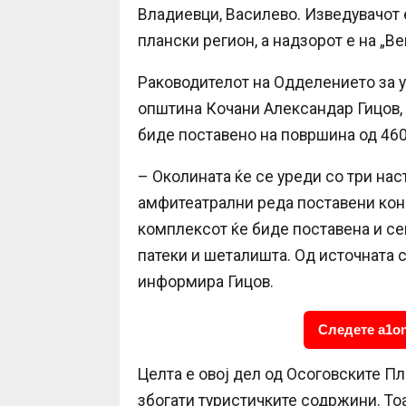
Владиевци, Василево. Изведувачот 
плански регион, а надзорот е на „
Раководителот на Одделението за у
општина Кочани Александар Гицов,
биде поставено на површина од 460
– Околината ќе се уреди со три н
амфитеатрални реда поставени кон 
комплексот ќе биде поставена и се
патеки и шеталишта. Од источната 
информира Гицов.
Следете a1on
Целта е овој дел од Осоговските Пл
збогати туристичките содржини. То