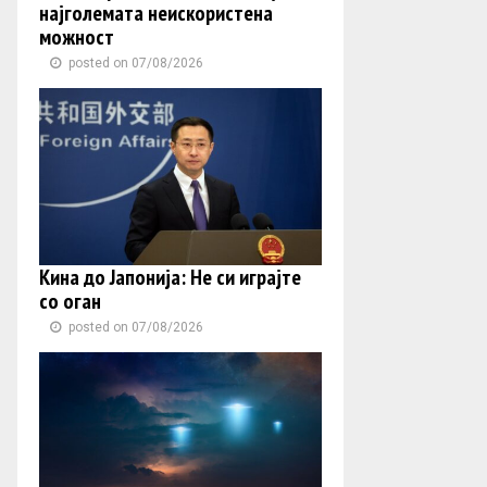
најголемата неискористена
можност
posted on 07/08/2026
Кина до Јапонија: Не си играјте
со оган
posted on 07/08/2026