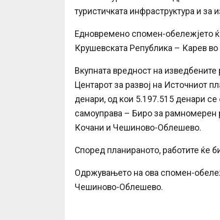
туристичката инфраструктура и за и
Едновремено спомен-обележјето ќе
Крушевската Република – Карев во 
Вкупната вредност на изведбените 
Центарот за развој на Источниот пл
денари, од кои 5.197.515 денари с
самоуправа – Биро за рамномерен р
Кочани и Чешиново-Облешево.
Според планираното, работите ќе би
Одржувањето на ова спомен-обележ
Чешиново-Облешево.