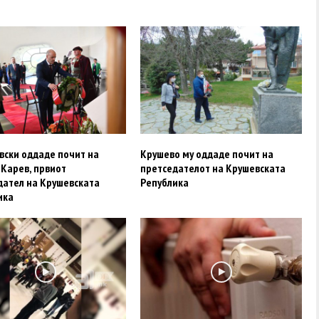
вски оддаде почит на
Крушево му оддаде почит на
 Карев, првиот
претседателот на Крушевската
дател на Крушевската
Република
ика