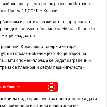
е избран преку Центарот за развој на Источен
Венци Проект“ ДООЕЛ – Кочани.
рбанизам и заштита на животната средина во
 рече дека спомен-обележје на Никола Карев ќе
 метри квадратни.
астрешници. Комплексот содржи четири
југ, кон спомен-обележјето. Во центарот на
гашната спомен-плоча, а ќе бидат изградени и
страна се планирани седум паркинг-места –
 на Youtube
анини да биде привлечен за посетителите и да ги
а ќе придонесе и за нови инвестиции во