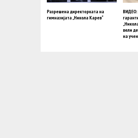
Разрешена директорката на
ВИДЕО: 
гимназијата „Никола Карев“
гарант
„Никола
вели де
на уче