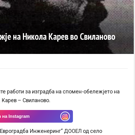
жје на Никола Карев во Свиланово
те работи за изградба на спомен-обележјето на
 Карев – Свиланово.
 на Instagram
 „Евроградба Инженеринг“ ДООЕЛ од село