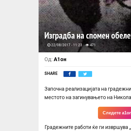
Изградба на спомен обеле
22/08/2017 - 11:23
471
Од:
А1он
SHARE
Започна реализацијата на градежни
местото на загинувањето на Никола
Следете a1on
Градежните работи ќе ги извршува