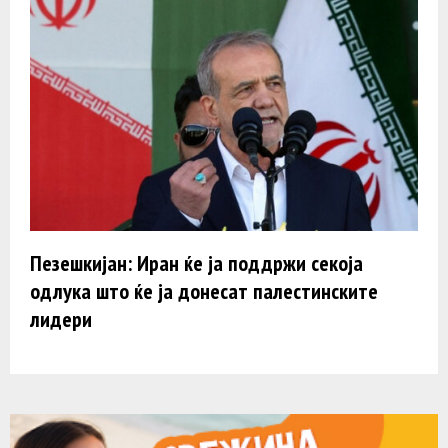
Пезешкијан: Иран ќе ја поддржи секоја
одлука што ќе ја донесат палестинските
лидери