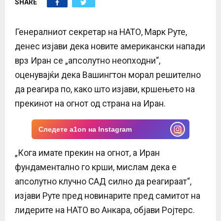
SHARE
E
N
Генералниот секретар на НАТО, Марк Руте,
денес изјави дека новите американски напади
U
врз Иран се „апсолутно неопходни“,
оценувајќи дека Вашингтон морал решително
да реагира по, како што изјави, кршењето на
прекинот на огнот од страна на Иран.
Следете a1on на Instagram
„Кога имате прекин на огнот, а Иран
фундаментално го крши, мислам дека е
апсолутно клучно САД силно да реагираат“,
изјави Руте пред новинарите пред самитот на
лидерите на НАТО во Анкара, објави Ројтерс.