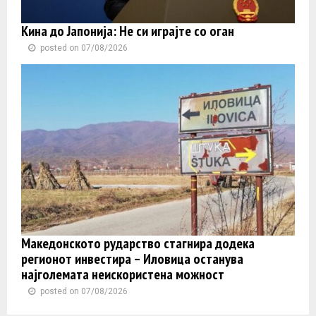
Кина до Јапонија: Не си играјте со оган
posted on 07/08/2026
Македонското рударство стагнира додека
регионот инвестира – Иловица останува
најголемата неискористена можност
posted on 07/08/2026