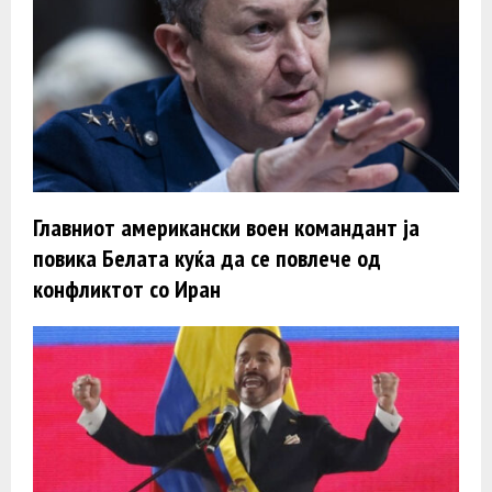
Главниот американски воен командант ја
повика Белата куќа да се повлече од
конфликтот со Иран