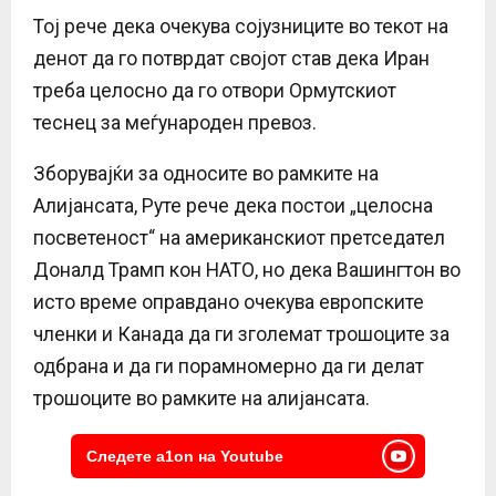
Тој рече дека очекува сојузниците во текот на
денот да го потврдат својот став дека Иран
треба целосно да го отвори Ормутскиот
теснец за меѓународен превоз.
Зборувајќи за односите во рамките на
Алијансата, Руте рече дека постои „целосна
посветеност“ на американскиот претседател
Доналд Трамп кон НАТО, но дека Вашингтон во
исто време оправдано очекува европските
членки и Канада да ги зголемат трошоците за
одбрана и да ги порамномерно да ги делат
трошоците во рамките на алијансата.
Следете a1on на Youtube