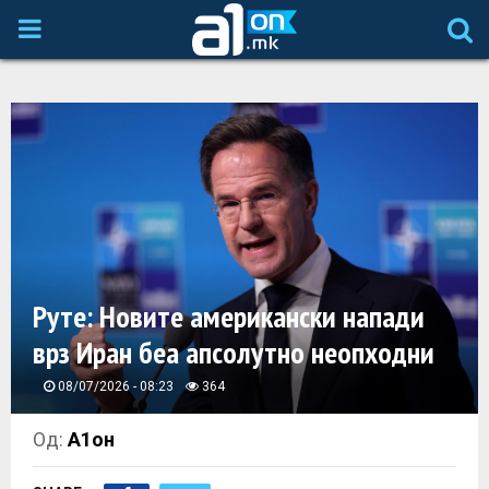
P
R
I
M
A
Руте: Новите американски напади
R
врз Иран беа апсолутно неопходни
Y
08/07/2026 - 08:23
364
M
Од:
А1он