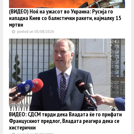
(ВИДЕО) Ноќ на ужасот во Украина: Русија го
нападна Киев со балистички ракети, најмалку 15
мртви
posted on 05/08/2026
ВИДЕО: СДСМ тврди дека Владата ќе го прифати
Францускиот предлог, Владата реагира дека се
хистерични