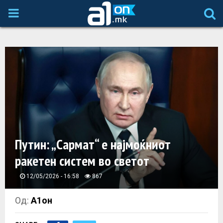
P
R
I
M
A
Путин: „Сармат“ е најмоќниот
R
ракетен систем во светот
Y
12/05/2026 - 16:58
867
M
Од:
А1он