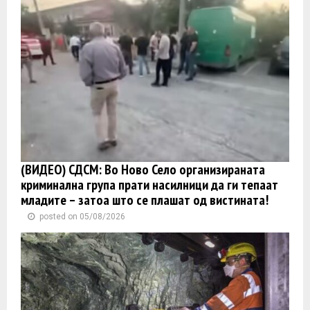
(ВИДЕО) СДСМ: Во Ново Село организираната
криминална група прати насилници да ги тепаат
младите – затоа што се плашат од вистината!
posted on 05/08/2026