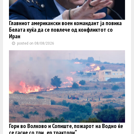
Главниот американски воен командант ја повика
Белата куќа да се повлече од конфликтот со
Иран
posted on 08/08/2026
Гори во Волково и Сопиште, пожарот на Водно ќе
се гасне со три „ер трактори“