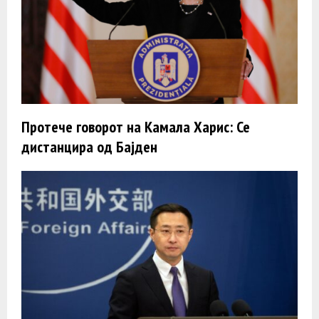
Протече говорот на Камала Харис: Се
дистанцира од Бајден