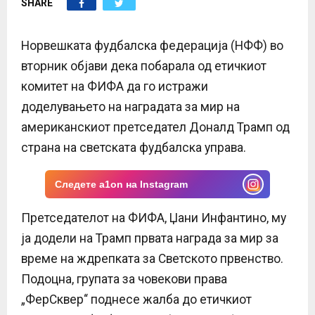
SHARE
E
N
Норвешката фудбалска федерација (НФФ) во
вторник објави дека побарала од етичкиот
U
комитет на ФИФА да го истражи
доделувањето на наградата за мир на
американскиот претседател Доналд Трамп од
страна на светската фудбалска управа.
Следете a1on на Instagram
Претседателот на ФИФА, Џани Инфантино, му
ја додели на Трамп првата награда за мир за
време на ждрепката за Светското првенство.
Подоцна, групата за човекови права
„ФерСквер“ поднесе жалба до етичкиот