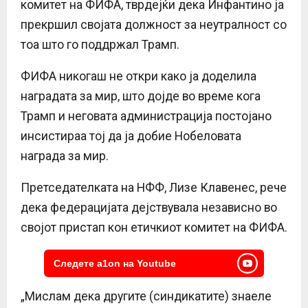
комитет на ФИФА, тврдејќи дека Инфантино ја
прекршил својата должност за неутралност со
тоа што го поддржал Трамп.
ФИФА никогаш не откри како ја доделила
наградата за мир, што дојде во време кога
Трамп и неговата администрација постојано
инсистираа тој да ја добие Нобеловата
награда за мир.
Претседателката на НФФ, Лизе Клавенес, рече
дека федерацијата дејствувала независно во
својот пристап кон етичкиот комитет на ФИФА.
Следете a1on на Youtube
„Мислам дека другите (синдикатите) знаеле