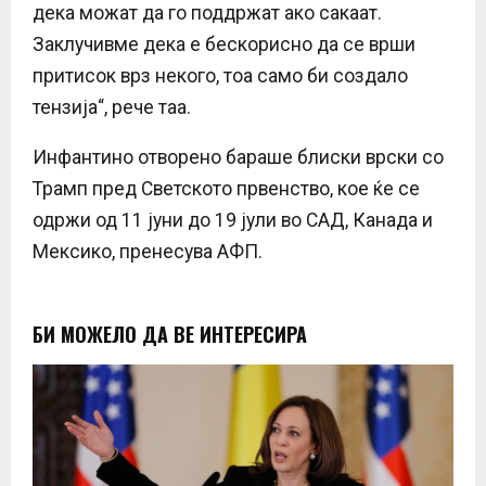
дека можат да го поддржат ако сакаат.
Заклучивме дека е бескорисно да се врши
притисок врз некого, тоа само би создало
тензија“, рече таа.
Инфантино отворено бараше блиски врски со
Трамп пред Светското првенство, кое ќе се
одржи од 11 јуни до 19 јули во САД, Канада и
Мексико, пренесува АФП.
БИ МОЖЕЛО ДА ВЕ ИНТЕРЕСИРА