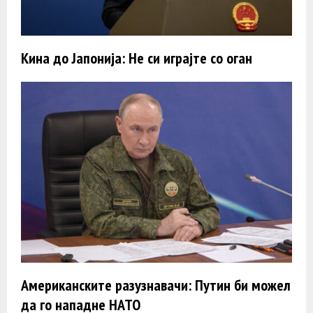
Кина до Јапонија: Не си играјте со оган
Американските разузнавачи: Путин би можел
да го нападне НАТО