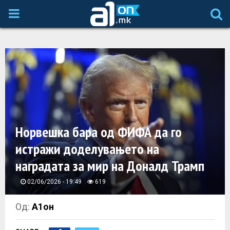
P
R
I
M
A
Норвешка бара од ФИФА да го
истражи доделувањето на
R
наградата за мир на Доналд Трамп
Y
02/06/2026 - 19:49
619
M
Од:
А1он