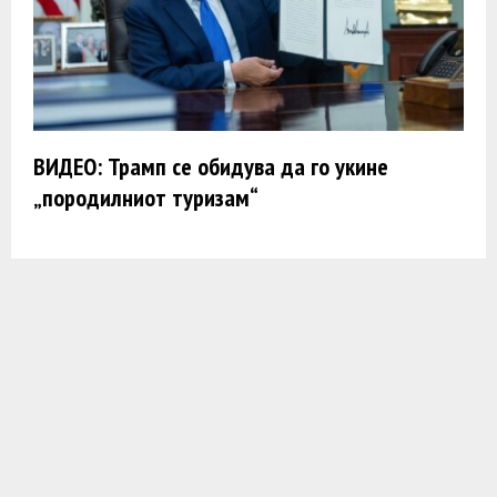
ВИДЕО: Трамп се обидува да го укине
„породилниот туризам“