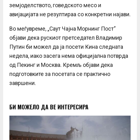
земјоделството, говедското месо и
авијацијата не резултираа со конкретни најави.
Во меѓувреме, „Саут Чајна Морнинг Пост“
објави дека рускиот претседател Владимир
Путин би можел да ја посети Кина следната
недела, иако засега нема официјална потврда
од Пекинг и Москва. Кремљ објави дека
подготовките за посетата се практично
завршени.
БИ МОЖЕЛО ДА ВЕ ИНТЕРЕСИРА