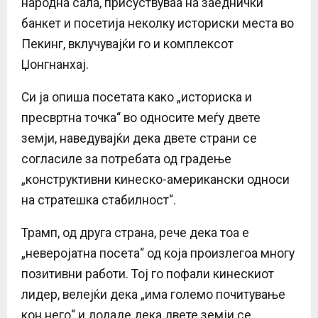
народна сала, присуствуваа на заеднички
банкет и посетија неколку историски места во
Пекинг, вклучувајќи го и комплексот
Џонгнанхај.
Си ја опиша посетата како „историска и
пресвртна точка“ во односите меѓу двете
земји, наведувајќи дека двете страни се
согласиле за потребата од градење
„конструктивни кинеско-американски односи
на стратешка стабилност“.
Трамп, од друга страна, рече дека тоа е
„неверојатна посета“ од која произлегоа многу
позитивни работи. Тој го пофали кинескиот
лидер, велејќи дека „има големо почитување
кон него“ и додаде дека двете земји се