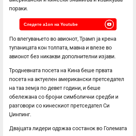
пораки.
Следете a1on на Youtube
По влегувањето во авионот, Трамп ја крена
тупаницата кон толпата, мавна и влезе во
авионот без никакви дополнителни изјави.
Тродневната посета на Кина беше првата
посета на актуелен американски претседател
на таа земја по девет години, и беше
обележана со бројни симболични средби и
разговори со кинескиот претседател Си
Џинпинг.
Двајцата лидери одржаа состанок во Големата