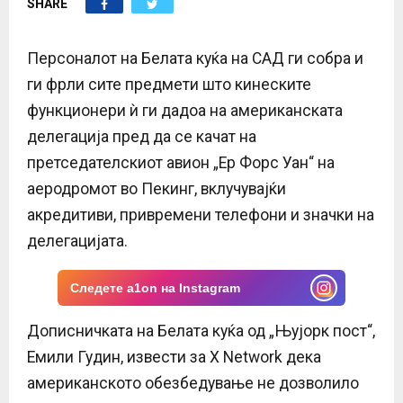
SHARE
E
N
Персоналот на Белата куќа на САД ги собра и
ги фрли сите предмети што кинеските
U
функционери ѝ ги дадоа на американската
делегација пред да се качат на
претседателскиот авион „Ер Форс Уан“ на
аеродромот во Пекинг, вклучувајќи
акредитиви, привремени телефони и значки на
делегацијата.
Следете a1on на Instagram
Дописничката на Белата куќа од „Њујорк пост“,
Емили Гудин, извести за X Network дека
американското обезбедување не дозволило