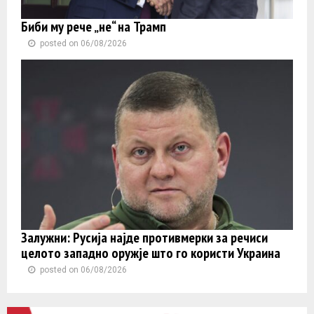
Биби му рече „не“ на Трамп
posted on 06/08/2026
Залужни: Русија најде противмерки за речиси
целото западно оружје што го користи Украина
posted on 06/08/2026