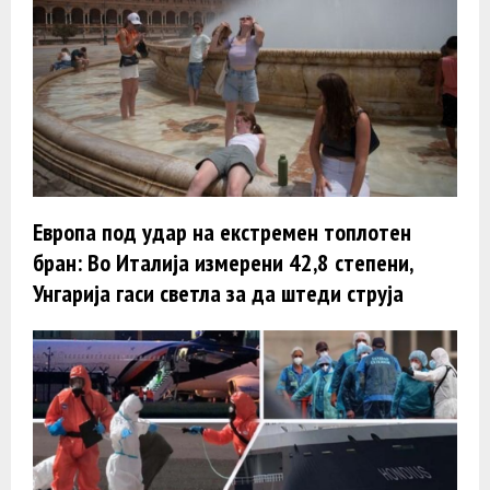
Европа под удар на екстремен топлотен
бран: Во Италија измерени 42,8 степени,
Унгарија гаси светла за да штеди струја