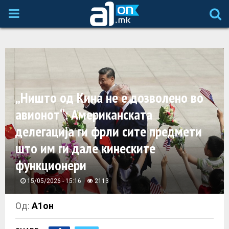
P
R
I
„Ништо од Кина не е дозволено во
M
авионот“: Американската
A
делегација ги фрли сите предмети
што им ги дале кинеските
R
функционери
Y
15/05/2026 - 15:16
2113
M
Од:
А1он