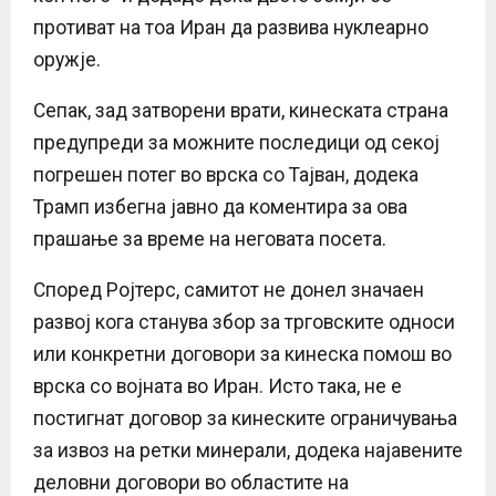
противат на тоа Иран да развива нуклеарно
оружје.
Сепак, зад затворени врати, кинеската страна
предупреди за можните последици од секој
погрешен потег во врска со Тајван, додека
Трамп избегна јавно да коментира за ова
прашање за време на неговата посета.
Според Ројтерс, самитот не донел значаен
развој кога станува збор за трговските односи
или конкретни договори за кинеска помош во
врска со војната во Иран. Исто така, не е
постигнат договор за кинеските ограничувања
за извоз на ретки минерали, додека најавените
деловни договори во областите на