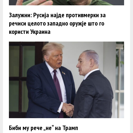
Залужни: Русија најде противмерки за
речиси целото западно оружје што го
користи Украина
Биби му рече „не“ на Трамп