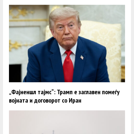
„Фајненшл тајмс“: Трамп e заглавен помеѓу
војната и договорот со Иран