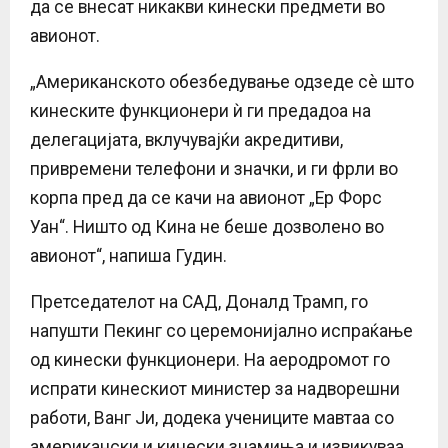
да се внесат никакви кинески предмети во
авионот.
„Американското обезбедување одзеде сè што
кинеските функционери ѝ ги предадоа на
делегацијата, вклучувајќи акредитиви,
привремени телефони и значки, и ги фрли во
корпа пред да се качи на авионот „Ер Форс
Уан“. Ништо од Кина не беше дозволено во
авионот“, напиша Гудин.
Претседателот на САД, Доналд Трамп, го
напушти Пекинг со церемонијално испраќање
од кинески функционери. На аеродромот го
испрати кинескиот министер за надворешни
работи, Ванг Ји, додека учениците мавтаа со
американски и кинески знамиња и извикуваа