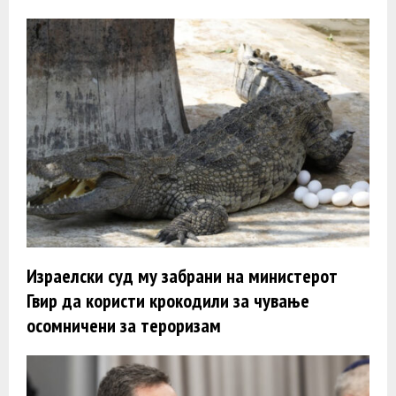
Израелски суд му забрани на министерот
Гвир да користи крокодили за чување
осомничени за тероризам