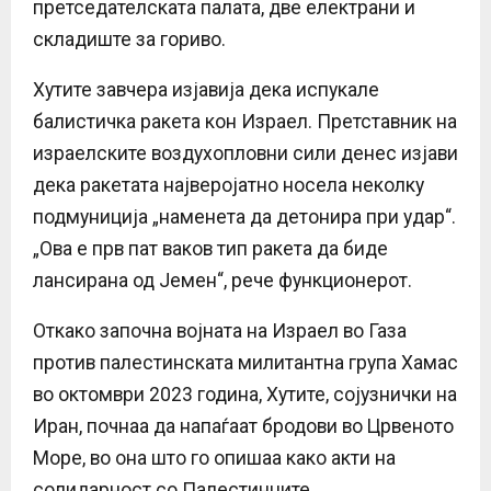
претседателската палата, две електрани и
складиште за гориво.
Хутите завчера изјавија дека испукале
балистичка ракета кон Израел. Претставник на
израелските воздухопловни сили денес изјави
дека ракетата најверојатно носела неколку
подмуниција „наменета да детонира при удар“.
„Ова е прв пат ваков тип ракета да биде
лансирана од Јемен“, рече функционерот.
Откако започна војната на Израел во Газа
против палестинската милитантна група Хамас
во октомври 2023 година, Хутите, сојузнички на
Иран, почнаа да напаѓаат бродови во Црвеното
Море, во она што го опишаа како акти на
солидарност со Палестинците.