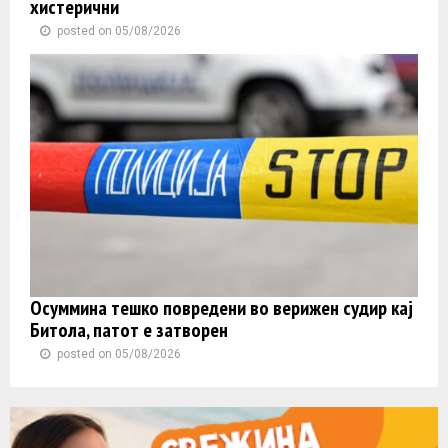
хистерични
posted on 05/08/2026
Осуммина тешко повредени во верижен судир кај
Битола, патот е затворен
posted on 05/08/2026