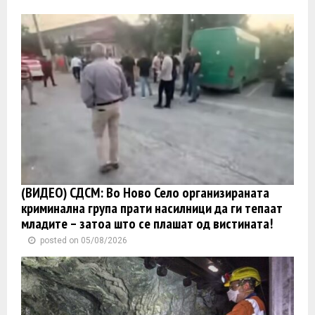
(ВИДЕО) СДСМ: Во Ново Село организираната
криминална група прати насилници да ги тепаат
младите – затоа што се плашат од вистината!
posted on 05/08/2026