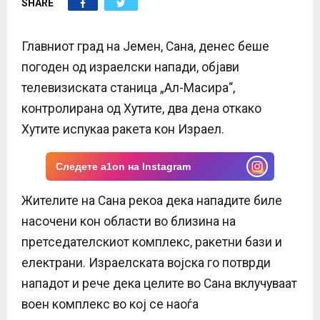
SHARE
E
N
Главниот град на Јемен, Сана, денес беше
погоден од израелски напади, објави
U
телевизиската станица „Ал-Масира“,
контролирана од Хутите, два дена откако
Хутите испукаа ракета кон Израел.
Следете a1on на Instagram
Жителите на Сана рекоа дека нападите биле
насочени кон области во близина на
претседателскиот комплекс, ракетни бази и
електрани. Израелската војска го потврди
нападот и рече дека целите во Сана вклучуваат
воен комплекс во кој се наоѓа