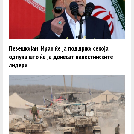
Пезешкијан: Иран ќе ја поддржи секоја
одлука што ќе ја донесат палестинските
лидери