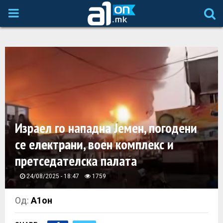
P
R
I
M
A
Израел го нападна Јемен, погодени
се електрани, воен комплекс и
R
претседателска палата
Y
24/08/2025 - 18:47
1759
M
Од:
А1он