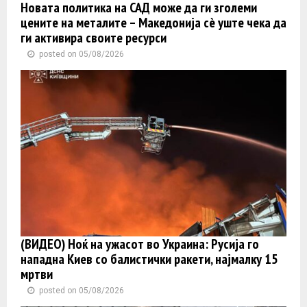
Новата политика на САД може да ги зголеми
цените на металите – Македонија сè уште чека да
ги активира своите ресурси
posted on 05/08/2026
(ВИДЕО) Ноќ на ужасот во Украина: Русија го
нападна Киев со балистички ракети, најмалку 15
мртви
posted on 05/08/2026