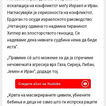
ескалација на конфликтот меѓу Израел и Иран.
Нагласувајќи ја сериозноста на конфликтот,
Ердоган го осуди израелското раководство:
„Нетанјаху одамна го надмина тиранинот
Хитлер во злосторството геноцид. Се
надеваме дека нивната судбина нема да биде
иста“.
„Правиме сè што можеме за да ја спречиме
нечовечката агресија врз Газа, Сирија, Либан,
Јемен и Иран“, додаде тој.
Следете a1on на Youtube
„Крвта на масакрираните цивили, убиените
бебиња и деца не само што ги испрска рацете