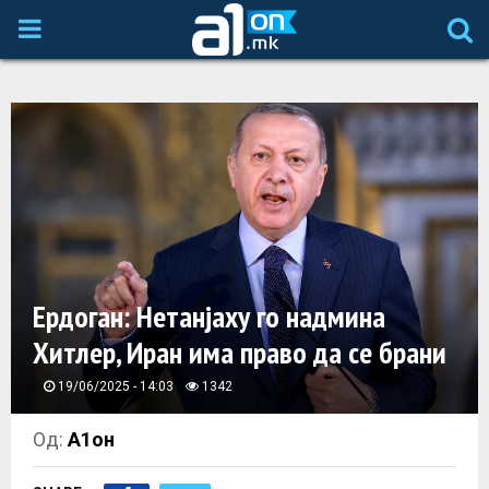
P
R
I
M
A
Ердоган: Нетанјаху го надмина
R
Хитлер, Иран има право да се брани
Y
19/06/2025 - 14:03
1342
M
Од:
А1он