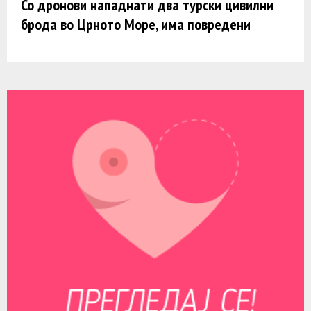
Со дронови нападнати два турски цивилни
брода во Црното Море, има повредени