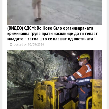
(ВИДЕО) СДСМ: Во Ново Село организираната
криминална група прати насилници да ги тепаат
младите – затоа што се плашат од вистината!
posted on 05/08/2026