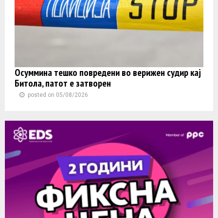
Осуммина тешко повредени во верижен судир кај
Битола, патот е затворен
posted on 05/08/2026