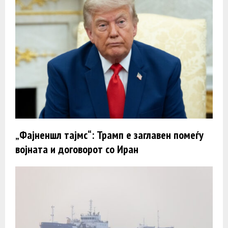
„Фајненшл тајмс“: Трамп e заглавен помеѓу
војната и договорот со Иран