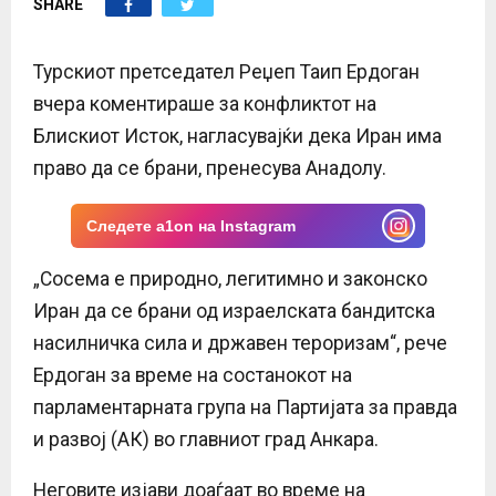
SHARE
E
N
Турскиот претседател Реџеп Таип Ердоган
вчера коментираше за конфликтот на
U
Блискиот Исток, нагласувајќи дека Иран има
право да се брани, пренесува Анадолу.
Следете a1on на Instagram
„Сосема е природно, легитимно и законско
Иран да се брани од израелската бандитска
насилничка сила и државен тероризам“, рече
Ердоган за време на состанокот на
парламентарната група на Партијата за правда
и развој (АК) во главниот град Анкара.
Неговите изјави доаѓаат во време на