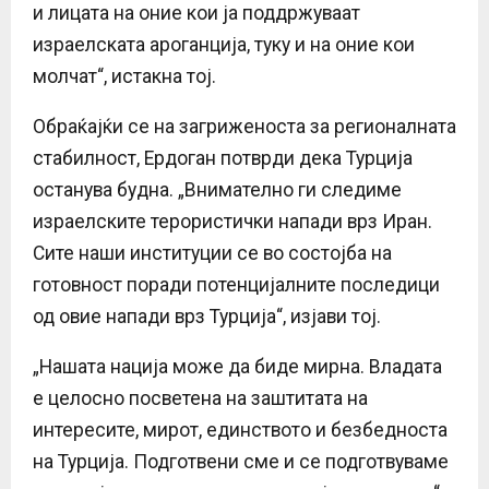
и лицата на оние кои ја поддржуваат
израелската ароганција, туку и на оние кои
молчат“, истакна тој.
Обраќајќи се на загриженоста за регионалната
стабилност, Ердоган потврди дека Турција
останува будна. „Внимателно ги следиме
израелските терористички напади врз Иран.
Сите наши институции се во состојба на
готовност поради потенцијалните последици
од овие напади врз Турција“, изјави тој.
„Нашата нација може да биде мирна. Владата
е целосно посветена на заштитата на
интересите, мирот, единството и безбедноста
на Турција. Подготвени сме и се подготвуваме