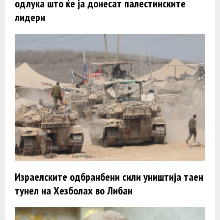
одлука што ќе ја донесат палестинските
лидери
Израелските одбранбени сили уништија таен
тунел на Хезболах во Либан