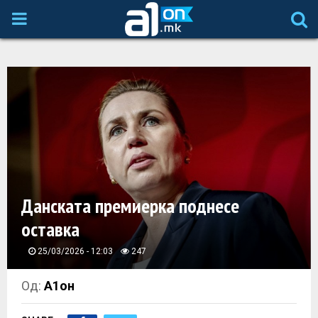
P
R
I
M
A
Данската премиерка поднесе
R
оставка
Y
25/03/2026 - 12:03
247
M
Од:
А1он