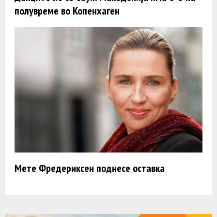
полувреме во Копенхаген
Мете Фредериксен поднесе оставка