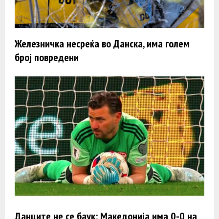
Железничка несреќа во Данска, има голем
број повредени
Данците не се баук: Македонија има 0-0 на