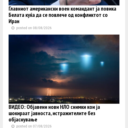
Главниот американски воен командант ја повика
Белата куќа да се повлече од конфликтот со
Иран
posted on 08/08/2026
ВИДЕО: Објавени нови НЛО снимки кои ја
шокираат јавноста, истражителите без
објаснување
posted on 07/08/2026