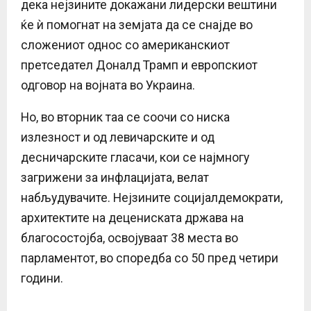
дека нејзините докажани лидерски вештини
ќе ѝ помогнат на земјата да се снајде во
сложениот однос со американскиот
претседател Доналд Трамп и европскиот
одговор на војната во Украина.
Но, во вторник таа се соочи со ниска
излезност и од левичарските и од
десничарските гласачи, кои се најмногу
загрижени за инфлацијата, велат
набљудувачите. Нејзините социјалдемократи,
архитектите на децениската држава на
благосостојба, освојуваат 38 места во
парламентот, во споредба со 50 пред четири
години.