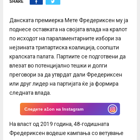
SHARE
E
N
Данската премиерка Мете Фредериксен му ја
поднесе оставката на својата влада на кралот
U
по исходот на параламентарните избори за
нејзината трипартиска коалиција, соопшти
кралската палата. Партиите се подготвени да
влезат во потенцијално тешки и долги
преговори за да утврдат дали Фредериксен
или друг лидер на партијата ќе ја формира
следната влада.
Следете a1on на Instagram
На власт од 2019 година, 48-годишната
Фредериксен водеше кампања со ветување