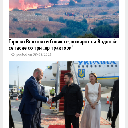
Гори во Волково и Сопиште, пожарот на Водно ќе
се гасне со три „ер трактори“
posted on 08/08/2026