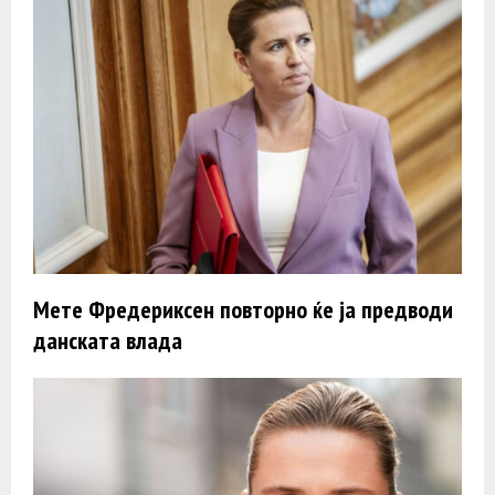
Мете Фредериксен повторно ќе ја предводи
данската влада