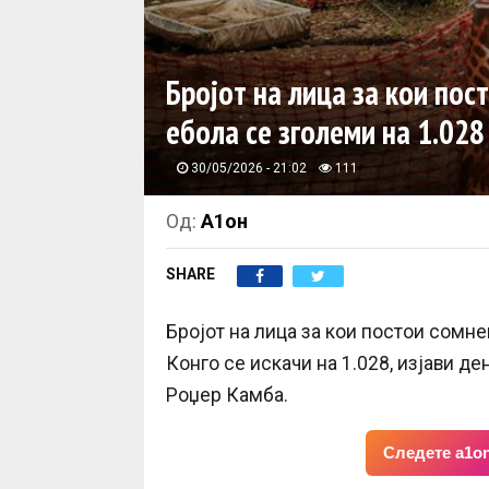
Бројот на лица за кои пос
ебола се зголеми на 1.028
30/05/2026 - 21:02
111
Од:
А1он
SHARE
Бројот на лица за кои постои сомн
Конго се искачи на 1.028, изјави д
Роџер Камба.
Следете a1on