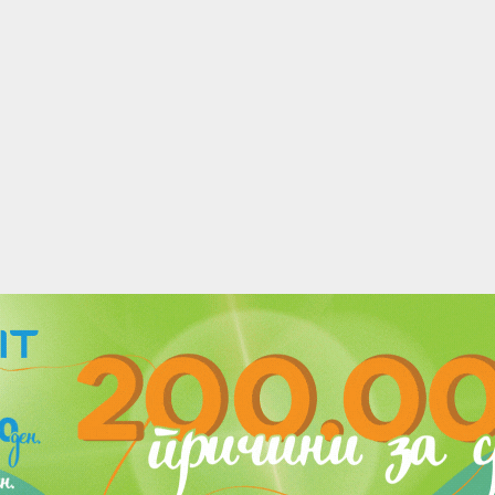
acebook
Twitter
Instagram
Youtube
Импресум
Контакт
Маркетинг
Услови за користење