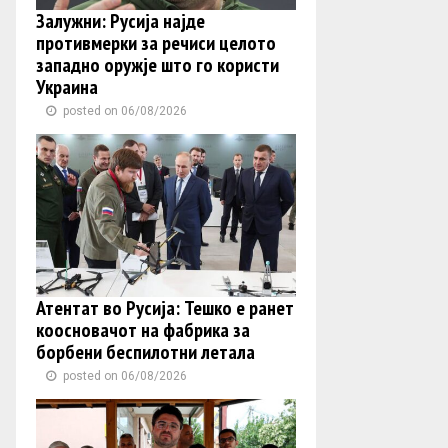
Залужни: Русија најде
противмерки за речиси целото
западно оружје што го користи
Украина
posted on 06/08/2026
Атентат во Русија: Тешко е ранет
коосновачот на фабрика за
борбени беспилотни летала
posted on 06/08/2026