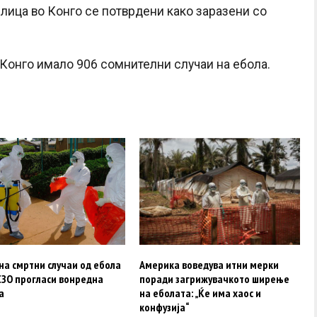
 лица во Конго се потврдени како заразени со
 Конго имало 906 сомнителни случаи на ебола.
на смртни случаи од ебола
Америка воведува итни мерки
СЗО прогласи вонредна
поради загрижувачкото ширење
а
на еболата: „Ќе има хаос и
конфузија“