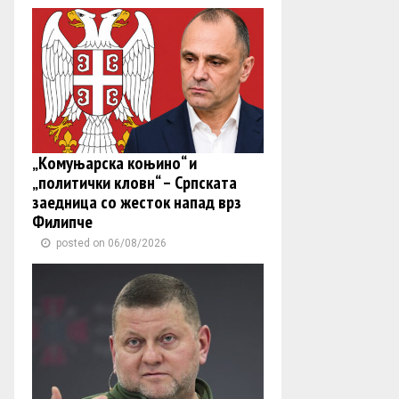
„Комуњарска коњино“ и
„политички кловн“ – Српската
заедница со жесток напад врз
Филипче
posted on 06/08/2026