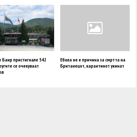
е Баир пристигнале 542
Ебола не е причина за смртта на
ругите се очекуваат
Британецот, карантинот укинат
ов