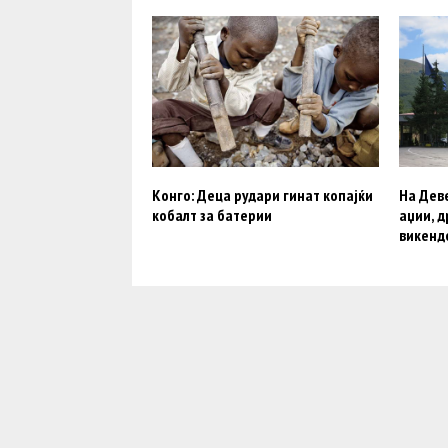
Конго: Деца рудари гинат копајќи
На Дев
кобалт за батерии
аџии, д
викенд