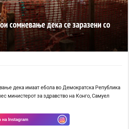
тои сомневање дека се заразени со
евање дека имаат ебола во Демократска Република
енес министерот за здравство на Конго, Самуел
 на Instagram