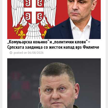
„Комуњарска коњино“ и „политички кловн“ –
Српската заедница со жесток напад врз Филипче
posted on 06/08/2026