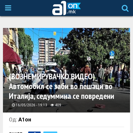
P
R
I
M
A
(ВОЗНЕМИРУВАЧКО ВИДЕО)
Автомобил се заби во пешаци во
R
Италија, седуммина се повредени
Y
16/05/2026 - 19:13
409
M
Од:
А1он