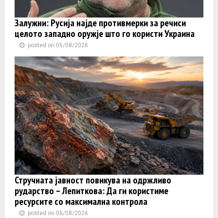
Залужни: Русија најде противмерки за речиси
целото западно оружје што го користи Украина
posted on 06/08/2026
Стручната јавност повикува на одржливо
рударство – Лепиткова: Да ги користиме
ресурсите со максимална контрола
posted on 06/08/2026