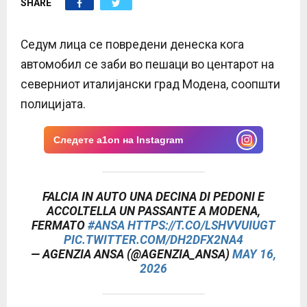
SHARE
E
N
Седум лица се повредени денеска кога
автомобил се заби во пешаци во центарот на
U
северниот италијански град Модена, соопшти
полицијата.
Следете a1on на Instagram
FALCIA IN AUTO UNA DECINA DI PEDONI E
ACCOLTELLA UN PASSANTE A MODENA,
FERMATO
#ANSA
HTTPS://T.CO/LSHVVUIUGT
PIC.TWITTER.COM/DH2DFX2NA4
— AGENZIA ANSA (@AGENZIA_ANSA)
MAY 16,
2026