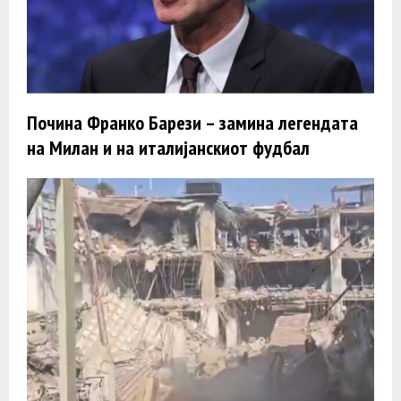
Почина Франко Барези – замина легендата
на Милан и на италијанскиот фудбал