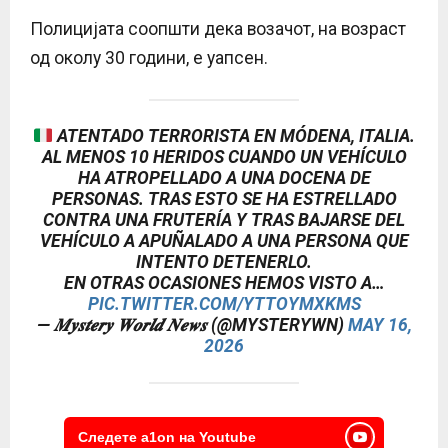
Полицијата соопшти дека возачот, на возраст
од околу 30 години, е уапсен.
ATENTADO TERRORISTA EN MÓDENA, ITALIA.
AL MENOS 10 HERIDOS CUANDO UN VEHÍCULO
HA ATROPELLADO A UNA DOCENA DE
PERSONAS. TRAS ESTO SE HA ESTRELLADO
CONTRA UNA FRUTERÍA Y TRAS BAJARSE DEL
VEHÍCULO A APUÑALADO A UNA PERSONA QUE
INTENTO DETENERLO.
EN OTRAS OCASIONES HEMOS VISTO A…
PIC.TWITTER.COM/YTTOYMXKMS
— 𝑴𝒚𝒔𝒕𝒆𝒓𝒚 𝑾𝒐𝒓𝒍𝒅 𝑵𝒆𝒘𝒔 (@MYSTERYWN)
MAY 16,
2026
Следете a1on на Youtube