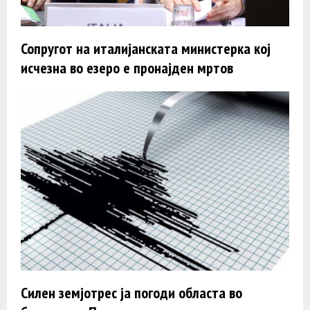
Сопругот на италијанската министерка кој
исчезна во езеро е пронајден мртов
Силен земјотрес ја погоди областа во