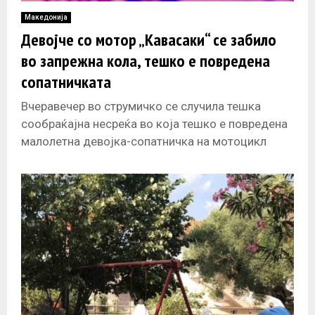
Македонија
Девојче со мотор „Кавасаки“ се забило
во запрежна кола, тешко е повредена
сопатничката
Вчеравечер во струмичко се случила тешка
сообраќајна несреќа во која тешко е повредена
малолетна девојка-сопатничка на мотоцикл
„Кавасаки“, кој го возело исто така малолетно
девојче.