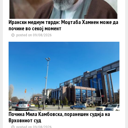
Ирански медиум тврди: Моџтаба Хамнеи може да
почине во секој момент
posted on 09/08/2026
Почина Мила Камбовска, поранешен судија на
Врховниот суд
posted on 09/08/2026