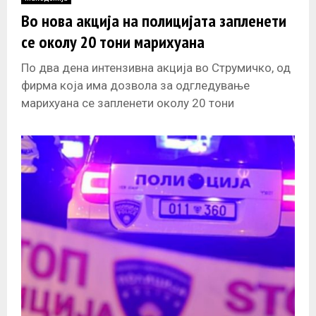
E
Во нова акција на полицијата запленети
се околу 20 тони марихуана
N
По два дена интензивна акција во Струмичко, од
U
фирма која има дозвола за одгледување
марихуана се запленети околу 20 тони
марихуана. Локацијата претставува втор клучен