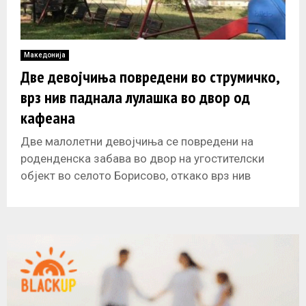
Македонија
Две девојчиња повредени во струмичко,
врз нив паднала лулашка во двор од
кафеана
Две малолетни девојчиња се повредени на
роденденска забава во двор на угостителски
објект во селото Борисово, откако врз нив
паднала лулашка, соопшти полицијата. Според
СВР