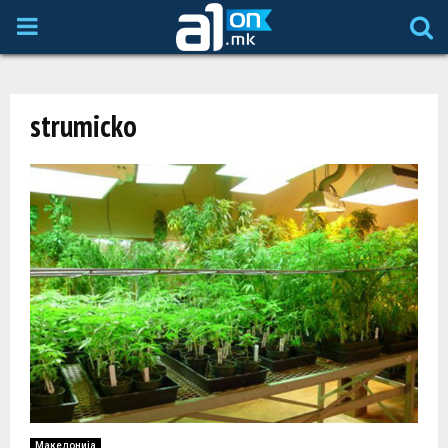
P
R
strumicko
I
M
A
R
Y
M
Македонија