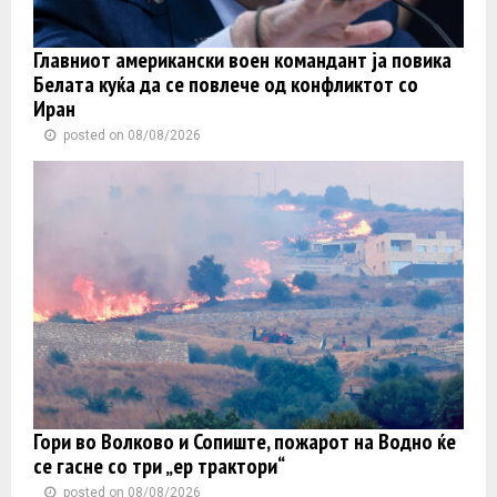
Главниот американски воен командант ја повика
Белата куќа да се повлече од конфликтот со
Иран
posted on 08/08/2026
Гори во Волково и Сопиште, пожарот на Водно ќе
се гасне со три „ер трактори“
posted on 08/08/2026