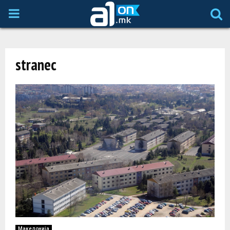
P
R
stranec
I
M
A
R
Y
M
Македонија