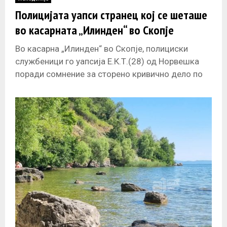
E
Полицијата уапси странец кој се шеташе
во касарната „Илинден“ во Скопје
N
Во касарна „Илинден“ во Скопје, полициски
U
службеници го уапсија Е.К.Т.(28) од Норвешка
поради сомнение за сторено кривично дело по
член 350 од Кривичниот законик –