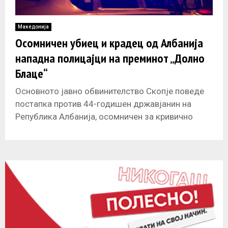
Македонија
Осомничен убиец и крадец од Албанија
нападна полицајци на преминот „Долно
Блаце“
Основното јавно обвинителство Скопје поведе
постапка против 44-годишен државјанин на
Република Албанија, осомничен за кривично
дело напад врз службено лице при вршење
работи на безбедноста.