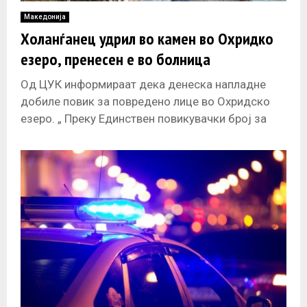
Македонија
Холанѓанец удрил во камен во Охридко
езеро, пренесен е во болница
Од ЦУК информираат дека денеска напладне
добиле повик за повредено лице во Охридско
езеро. „ Преку Единствен повикувачки број за
итни повици 112 во околу